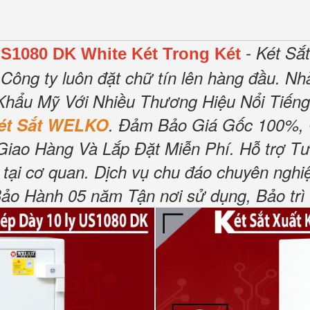
- Két Sắ
S1080 DK White Két Trong Két
Công ty luôn đặt chữ tín lên hàng đầu.
Nhà
Khẩu Mỹ Với Nhiều Thương Hiệu Nổi Tiến
ét Sắt WELKO
.
Đảm Bảo Giá Gốc 100%,
Giao Hàng Và Lắp Đặt Miễn Phí
.
Hỗ trợ Tư
tại cơ quan.
Dịch vụ chu đáo chuyên nghiệ
o Hành 05 năm Tận nơi sử dụng, Bảo trì 