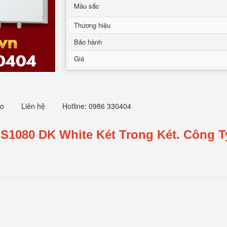
Mầu sắc
Thương hiệu
Bảo hành
Giá
eo
Liên hệ
Hotline: 0986 330404
S1080 DK White Két Trong Két.
Công T