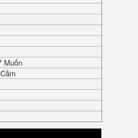
Ý Muốn
y Cầm