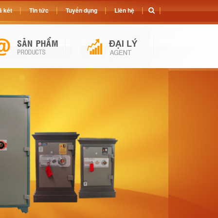
 két
Tin tức
Tuyển dụng
Liên hệ