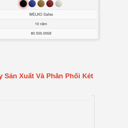
Đen
Xanh
Nâu
Đỏ
Trắng
WELKO Safes
10 năm
80.500.000đ
y Sản Xuất Và Phân Phối Két