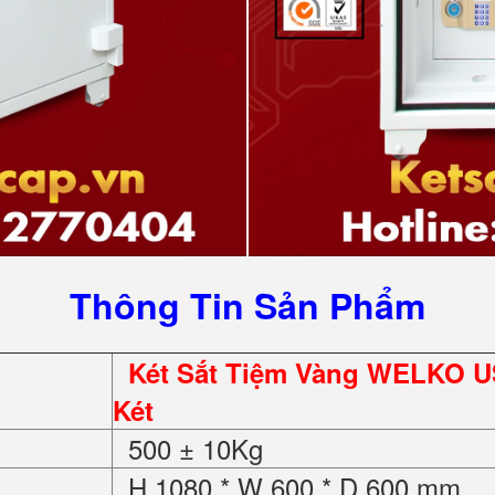
Thông Tin Sản Phẩm
Két Sắt Tiệm Vàng WELKO U
Két
500 ± 10Kg
H 1080 * W 600 * D 600 mm