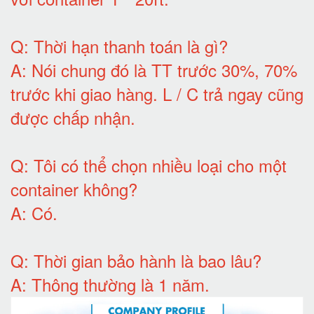
Q:
Thời hạn thanh toán là gì
?
A:
Nói chung đó là TT trước 30%, 70%
trước khi giao hàng.
L / C trả ngay cũng
được chấp nhận
.
Q:
Tôi có thể chọn nhiều loại cho một
container không
?
A:
Có
.
Q: T
hời gian bảo hành
là bao lâu?
A: Thông thường là 1 năm.