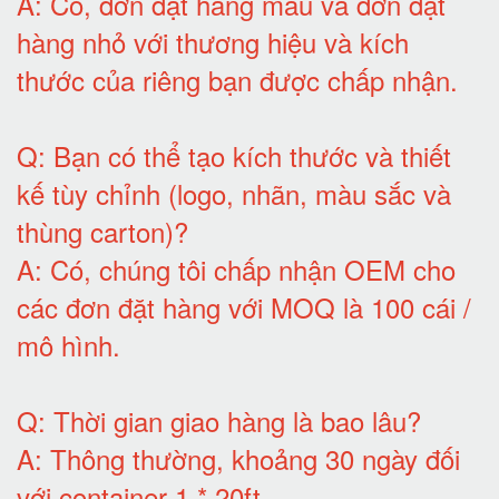
A:
Có, đơn đặt hàng mẫu và đơn đặt
hàng nhỏ với thương hiệu và kích
thước của riêng bạn được chấp nhận
.
Q:
Bạn có thể tạo kích thước và thiết
kế tùy chỉnh (logo, nhãn, màu sắc và
thùng carton)
?
A:
Có, chúng tôi chấp nhận OEM cho
các đơn đặt hàng với MOQ là 100 cái /
mô hình
.
Q:
Thời gian giao hàng là bao lâu
?
A:
Thông thường, khoảng 30 ngày đối
với container 1 * 20ft
.