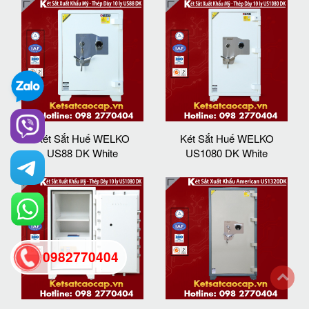
Két Sắt Huế WELKO
Két Sắt Huế WELKO
US88 DK White
US1080 DK White
0982770404
back