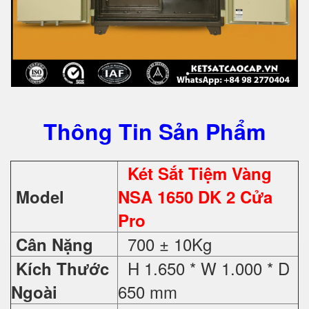
Thông Tin Sản Phẩm
Két Sắt Tiệm Vàng
Model
NSA 1650 DK 2 Cửa
Pro
700 ± 10Kg
Cân Nặng
H 1.650 * W 1.000 * D
Kích Thước
650 mm
Ngoài