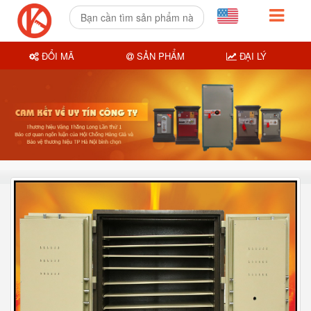
ĐỔI MÃ
SẢN PHẨM
ĐẠI LÝ