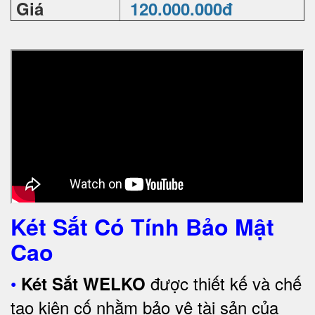
Giá
120.000.000đ
Két Sắt Có Tính Bảo Mật
Cao
•
được thiết kế và chế
Két Sắt WELKO
tạo kiên cố nhằm bảo vệ tài sản của