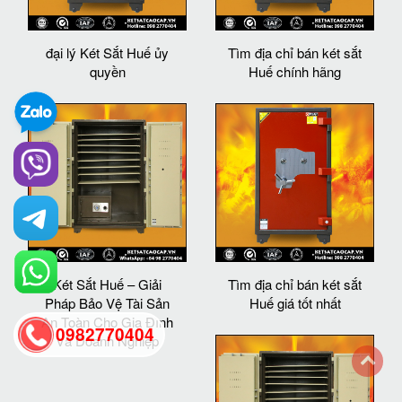
đại lý Két Sắt Huế ủy
Tìm địa chỉ bán két sắt
quyền
Huế chính hãng
Két Sắt Huế – Giải
Tìm địa chỉ bán két sắt
Pháp Bảo Vệ Tài Sản
Huế giá tốt nhất
An Toàn Cho Gia Đình
0982770404
Và Doanh Nghiệp
back