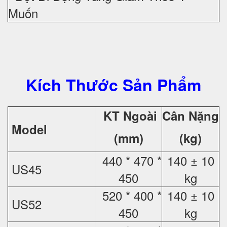
Muốn
Kích Thước Sản Phẩm
KT Ngoài
Cân Nặng
Model
(mm)
(kg)
440 * 470 *
140 ± 10
US45
450
kg
520 * 400 *
140 ± 10
US52
450
kg