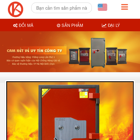
ĐỔI MÃ
SẢN PHẨM
ĐẠI LÝ