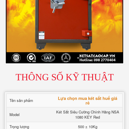
THÔNG SỐ KỸ THUẬT
Lựa chọn mua két sắt huế giá
Tên sản phẩm
rẻ
Két Sắt Siêu Cường Chính Hãng NSA
Model
1080 KEY Red
Trọng lượng
500 ± 10Kg