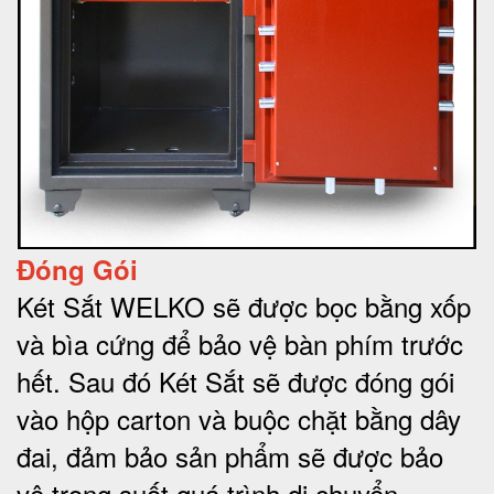
Đóng Gói
Két Sắt WELKO sẽ được bọc bằng xốp
và bìa cứng để bảo vệ bàn phím trước
hết.
Sau đó Két Sắt sẽ được đóng gói
vào hộp carton và buộc chặt bằng dây
đai, đảm bảo sản phẩm sẽ được bảo
vệ trong suốt quá trình di chuyể
n.