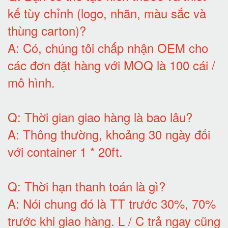
kế tùy chỉnh (logo, nhãn, màu sắc và
thùng carton)
?
A:
Có, chúng tôi chấp nhận OEM cho
các đơn đặt hàng với MOQ là 100 cái /
mô hình
.
Q:
Thời gian giao hàng là bao lâu
?
A:
Thông thường, khoảng 30 ngày đối
với container 1 * 20ft
.
Q:
Thời hạn thanh toán là gì
?
A:
Nói chung đó là TT trước 30%, 70%
trước khi giao hàng.
L / C trả ngay cũng