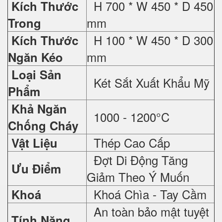
H 700 * W 450 * D 450
Kích Thước
mm
Trong
H 100 * W 450 * D 300
Kích Thước
mm
Ngăn Kéo
Loại Sản
Két Sắt Xuất Khẩu Mỹ
Phẩm
Khả Ngăn
1000 - 1200°C
Chống Cháy
Thép Cao Cấp
Vật Liệu
Đợt Di Động Tăng
Ưu Điểm
Giảm Theo Ý Muốn
Khoá Chìa - Tay Cầm
Khoá
An toàn bảo mật tuyệt
Tính Năng