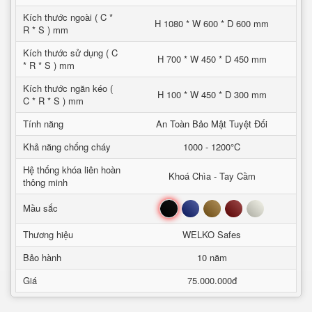
Kích thước ngoài ( C *
H 1080 * W 600 * D 600 mm
R * S ) mm
Kích thước sử dụng ( C
H 700 * W 450 * D 450 mm
* R * S ) mm
Kích thước ngăn kéo (
H 100 * W 450 * D 300 mm
C * R * S ) mm
Tính năng
An Toàn Bảo Mật Tuyệt Đối
Khả năng chống cháy
1000 - 1200°C
Hệ thống khóa liên hoàn
Khoá Chìa - Tay Cầm
thông minh
Đen
Xanh
Nâu
Đỏ
Trắng
Mầu sắc
Thương hiệu
WELKO Safes
Bảo hành
10 năm
Giá
75.000.000đ