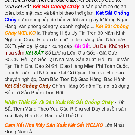
Mua Két Sắt
.
Két Sắt Chống Cháy
là sản phẩm có độ an
toàn, bảo mật cao và bền bỉ theo thời gian.
Két Sắt Chống
Cháy
được cung cấp để bảo vệ tài sản, giấy tờ trong Ngân
Hàng, văn phòng công ty, doanh nghiệp....
Két Sắt Chống
Cháy WELKO
là Thương Hiệu Uy Tín Trên 30 Năm Kinh
Nghiệm. Công ty luôn đặt chữ tín lên hàng đầu. Nhà máy
SX Tuyển đại lý cấp 1 cung cấp
Két Sắt
.
Ưu Đãi Khủng khi
mua sắm
Két SẮT
Số Lượng Lớn, Giá Gốc - Giá Cực
SOCK, Rẻ Tận Gốc Tại Nhà Máy Sản Xuất. Hỗ Trợ Tư Vấn
Tận Tình Chu Đáo 24/24. Giao Hàng Miễn Phí Toàn Quốc,
Thanh Toán Tại Nhà hoặc tại Cơ Quan. Dịch vụ chu đáo
chuyên nghiệp, Đảm Bảo Tiến Độ Giao Hàng. Bảo Hành
Két Sắt Chống Cháy
Chính Hãng 05 năm Tại nơi sử dụng,
Bảo Trì Sản Phẩm Trọn Đời.
Nhận Thiết Kế Và Sản Xuất Két Sắt Chống Cháy
-
Két
Sắt Tiệm Vàng
Theo Yêu Cầu Riêng với Dây chuyền sản
xuất Italy Hiện Đại Bậc nhất Thế Giới.
Cam Kết Nhà Máy Sản Xuất Két Sắt WELKO
Lớn Nhất
Đông Nam Á: