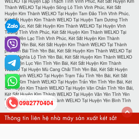
0982770404
back
to