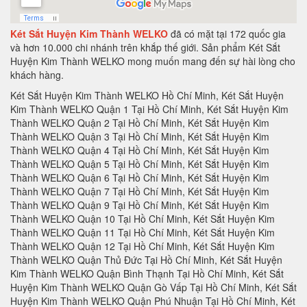
Két Sắt Huyện Kim Thành WELKO
đã có mặt tại 172 quốc gia
và hơn 10.000 chi nhánh trên khắp thế giới. Sản phẩm Két Sắt
Huyện Kim Thành WELKO mong muốn mang đến sự hài lòng cho
khách hàng.
Két Sắt Huyện Kim Thành WELKO Hồ Chí Minh, Két Sắt Huyện Kim Thành WELKO Quận 1 Tại Hồ Chí Minh, Két Sắt Huyện Kim Thành WELKO Quận 2 Tại Hồ Chí Minh, Két Sắt Huyện Kim Thành WELKO Quận 3 Tại Hồ Chí Minh, Két Sắt Huyện Kim Thành WELKO Quận 4 Tại Hồ Chí Minh, Két Sắt Huyện Kim Thành WELKO Quận 5 Tại Hồ Chí Minh, Két Sắt Huyện Kim Thành WELKO Quận 6 Tại Hồ Chí Minh, Két Sắt Huyện Kim Thành WELKO Quận 7 Tại Hồ Chí Minh, Két Sắt Huyện Kim Thành WELKO Quận 9 Tại Hồ Chí Minh, Két Sắt Huyện Kim Thành WELKO Quận 10 Tại Hồ Chí Minh, Két Sắt Huyện Kim Thành WELKO Quận 11 Tại Hồ Chí Minh, Két Sắt Huyện Kim Thành WELKO Quận 12 Tại Hồ Chí Minh, Két Sắt Huyện Kim Thành WELKO Quận Thủ Đức Tại Hồ Chí Minh, Két Sắt Huyện Kim Thành WELKO Quận Bình Thạnh Tại Hồ Chí Minh, Két Sắt Huyện Kim Thành WELKO Quận Gò Vấp Tại Hồ Chí Minh, Két Sắt Huyện Kim Thành WELKO Quận Phú Nhuận Tại Hồ Chí Minh, Két Sắt Huyện Kim Thành WELKO Quận Tân Phú Tại Hồ Chí Minh, Két Sắt Huyện Kim Thành WELKO Quận Bình Tân Tại Hồ Chí Minh, Két Sắt Huyện Kim Thành WELKO Quận Tân Bình Tại Hồ Chí Minh, Két Sắt Huyện Kim Thành WELKO Hà Nội, Két Sắt Huyện Kim Thành WELKO Quận Ba Đình Hà Nội, Két Sắt Huyện Kim Thành WELKO Quận Hoàn Kiếm Hà Nội, Két Sắt Huyện Kim Thành WELKO Quận Hai Bà Trưng Hà Nội, Két Sắt Huyện Kim Thành WELKO Quận Hà Đông Hà Nội, Két Sắt Huyện Kim Thành WELKO Quận Tây Hồ Hà Nội, Két Sắt Huyện Kim Thành WELKO Quận Hà Đông Hà Nội, Két Sắt Huyện Kim Thành WELKO Quận Thanh Xuân Hà Nội, Két Sắt Huyện Kim Thành WELKO Quận Hoàng Mai Hà Nội, Két Sắt Huyện Kim Thành WELKO Quận Hà Đông Hà Nội, Két Sắt Huyện Kim Thành WELKO Huyện Thanh Trì Hà Nội, Két Sắt Huyện Kim Thành WELKO Huyện Gia Lâm Hà Nội, Két Sắt Huyện Kim Thành WELKO Huyện Đông Anh Hà Nội, Két Sắt Huyện Kim Thành WELKO Huyện Sóc Sơn Hà Nội, Két Sắt Huyện Kim Thành WELKO Quận Hà Đông Hà Nội, Két Sắt Huyện Kim Thành WELKO Thị xã Sơn Tây Hà Nội, Két Sắt Huyện Kim Thành WELKO Huyện Ba Vì Hà Nội, Két Sắt Huyện Kim Thành WELKO Huyện Phúc Thọ Hà Nội, Két Sắt Huyện Kim Thành WELKO Huyện Thạch Thất Hà Nội, Két Sắt Huyện Kim Thành WELKO Huyện Quốc Oai Hà Nội, Két Sắt Huyện Kim Thành WELKO Huyện Chương Mỹ Hà Nội, Két Sắt Huyện Kim Thành WELKO Huyện Đan Phượng Hà Nội, Két Sắt Huyện Kim Thành WELKO Huyện Hoài Đức Hà Nội, Két Sắt Huyện Kim Thành WELKO Huyện Thanh Oai Hà Nội, Két Sắt Huyện Kim Thành WELKO Huyện Mỹ Đức Hà Nội, Két Sắt Huyện Kim Thành WELKO Huyện Ứng Hoà Hà Nội, Két Sắt Huyện Kim Thành WELKO Huyện Thường Tín Hà Nội, Két Sắt Huyện Kim Thành WELKO Huyện Phú Xuyên Hà Nội, Két Sắt Huyện Kim Thành WELKO Huyện Mê Linh Hà Nội, Két Sắt Huyện Kim Thành WELKO Quận Nam Từ Liên Hà Nội, Két Sắt Huyện Kim Thành WELKO An Giang, Két Sắt Huyện Kim Thành WELKO Thành phố Long Xuyên Tỉnh An Giang, Két Sắt Huyện Kim Thành WELKO Thành phố Châu Đốc Tỉnh An Giang, Két Sắt Huyện Kim Thành WELKO Tại Huyện Điện Biên Tỉnh Điện Biên, Két Sắt Huyện Kim Thành WELKO Tại Huyện Điện Biên Đông Tỉnh Điện Biên, Két Sắt Huyện Kim Thành WELKO Tại Huyện Mường Ảng Tỉnh Điện Biên, Két Sắt Huyện Kim Thành WELKO Tại Huyện Mường Chà Tỉnh Điện Biên, Két Sắt Huyện Kim Thành WELKO Tại Huyện Mường Nhé Tỉnh Điện Biên, Két Sắt Huyện Kim Thành WELKO Tại Huyện Nậm Pồ Tỉnh Điện Biên, Két Sắt Huyện Kim Thành WELKO Tại Huyện Tủa Chùa Tỉnh Điện Biên, Két Sắt Huyện Kim Thành WELKO Tại Huyện Tuần Giáo Tỉnh Điện Biên, Két Sắt Huyện Kim Thành WELKO Điện Biên, Két Sắt Huyện Kim Thành WELKO Gia Lai, Két Sắt Huyện Kim Thành WELKO Tại Thành phố Pleiku Tỉnh Gia Lai, Két Sắt Huyện Kim Thành WELKO Tại Thị xã An Khê Tỉnh Gia Lai, Két Sắt Huyện Kim Thành WELKO Tại Thị xã Ayun Pa Tỉnh Gia Lai, Két Sắt Huyện Kim Thành WELKO Tại Huyện Chư Păh Tỉnh Gia Lai, Két Sắt Huyện Kim Thành WELKO Tại Huyện Chư Prông Tỉnh Gia Lai, Két Sắt Huyện Kim Thành WELKO Tại Huyện Chư Pưh Tỉnh Gia Lai, Két Sắt Huyện Kim Thành WELKO Tại Huyện Chư Sê Tỉnh Gia Lai, Két Sắt Huyện Kim Thành WELKO Tại Huyện Đắk Đoa Tỉnh Gia Lai, Két Sắt Huyện Kim Thành WELKO Tại Huyện Đak Pơ Tỉnh Gia Lai, Két Sắt Huyện Kim Thành WELKO Tại Huyện Đức Cơ Tỉnh Gia Lai, Két Sắt Huyện Kim Thành WELKO Tại Huyện Ia Grai Tỉnh Gia Lai, Két Sắt Huyện Kim Thành WELKO Tại Huyện Ia Pa Tỉnh Gia Lai, Két Sắt Huyện Kim Thành WELKO Tại Huyện K’Bang Tỉnh Gia Lai, Két Sắt Huyện Kim Thành WELKO Tại Huyện Kông Chro Tỉnh Gia Lai, Két Sắt Huyện Kim Thành WELKO Tại Huyện Krông Pa Tỉnh Gia Lai, Két Sắt Huyện Kim Thành WELKO Tại Huyện Mang Yang Tỉnh Gia Lai, Két Sắt Huyện Kim Thành WELKO Tại Huyện Phú Thiện Tỉnh Gia Lai, Két Sắt Huyện Kim Thành WELKO Hà Giang, Két Sắt Huyện Kim Thành WELKO Tại Thành phố Hà Giang Tỉnh Hà Giang, Két Sắt Huyện Kim Thành WELKO Tại Huyện Bắc Mê Tỉnh Hà Giang, Két Sắt Huyện Kim Thành WELKO Tại Huyện Bắc Quang Tỉnh Hà Giang, Két Sắt Huyện Kim Thành WELKO Tại Huyện Đồng Văn Tỉnh Hà Giang, Két Sắt Huyện Kim Thành WELKO Tại Huyện Hoàng Su Phì Tỉnh Hà Giang, Két Sắt Huyện Kim Thành WELKO Tại Huyện Mèo Vạc Tỉnh Hà Giang, Két Sắt Huyện Kim Thành WELKO Tại Huyện Quản Bạ Tỉnh Hà Giang, Két Sắt Huyện Kim Thành WELKO Tại Huyện Quang Bình Tỉnh Hà Giang, Két Sắt Huyện Kim Thành WELKO Tại Huyện Vị Xuyên Tỉnh Hà Giang, Két Sắt Huyện Kim Thành WELKO Tại Huyện Xín Mần Tỉnh Hà Giang, Két Sắt Huyện Kim Thành WELKO Tại Huyện Yên Minh Tỉnh Hà Giang, Két Sắt Huyện Kim Thành WELKO Hà Nam, Két Sắt Huyện Kim Thành WELKO Tại Thành phố Phủ Lý Tỉnh Hà Nam, Két Sắt Huyện Kim Thành WELKO Tại Thị xã Duy Tiên Tỉnh Hà Nam, Két Sắt Huyện Kim Thành WELKO Tại Huyện Bình Lục Tỉnh Hà Nam, Két Sắt Huyện Kim Thành WELKO Tại Huyện Kim Bảng Tỉnh Hà Nam, Két Sắt Huyện Kim Thành WELKO Tại Huyện Lý Nhân Tỉnh Hà Nam, Két Sắt Huyện Kim Thành WELKO Tại Huyện Thanh Liêm Tỉnh Hà Nam, Két Sắt Huyện Kim Thành WELKO Tổng Thống, Két Sắt Huyện Kim Thành WELKO TPHCM, Két Sắt Huyện Kim Thành WELKO Khánh Hòa, Két Sắt Huyện Kim Thành WELKO Tại Thành phố Cam Ranh Tỉnh Khánh Hòa, Két Sắt Huyện Kim Thành WELKO Tại Thành phố Nha Trang Tỉnh Khánh Hòa, Két Sắt Huyện Kim Thành WELKO Tại Thị xã Ninh Hòa Tỉnh Khánh Hòa, Két Sắt Huyện Kim Thành WELKO Tại Huyện Cam Lâm Tỉnh Khánh Hòa, Két Sắt Huyện Kim Thành WELKO Tại Huyện đảo Trường Sa Tỉnh Khánh Hòa, Két Sắt Huyện Kim Thành WELKO Tại Huyện Diên Khánh Tỉnh Khánh Hòa, Két Sắt Huyện Kim Thành WELKO Tại Huyện Khánh Sơn Tỉnh Khánh Hòa, Két Sắt Huyện Kim Thành WELKO Tại Huyện Khánh Vĩnh Tỉnh Khánh Hòa, Két Sắt Huyện Kim Thành WELKO Tại Huyện Vạn Ninh Tỉnh Khánh Hòa, Két Sắt Huyện Kim Thành WELKO Kiên Giang, Két Sắt Huyện Kim Thành WELKO Tại Thành phố Rạch Giá Tỉnh Kiên Giang, Két Sắt Huyện Kim Thành WELKO Tại Thành phố Hà Tiên Tỉnh Kiên Giang, Két Sắt Huyện Kim Thành WELKO Tại Huyện An Biên Tỉnh Kiên Giang, Két Sắt Huyện Kim Thành WELKO Tại Huyện An Minh Tỉnh Kiên Giang, Két Sắt Huyện Kim Thành WELKO Tại Huyện Châu Thành Tỉnh Kiên Giang, Két Sắt Huyện Kim Thành WELKO Tại Huyện Giang Thành Tỉnh Kiên Giang, Két Sắt Huyện Kim Thành WELKO Tại Huyện Giồng Riềng Tỉnh Kiên Giang, Két Sắt Huyện Kim Thành WELKO Tại Huyện Gò Quao Tỉnh Kiên Giang, Két Sắt Huyện Kim Thành WELKO Tại Huyện Hòn Đất Tỉnh Kiên Giang, Két Sắt Huyện Kim Thành WELKO Tại Huyện Kiên HảiTỉnh Kiên Giang , Két Sắt Huyện Kim Thành WELKO Tại Huyện Kiên Lương Tỉnh Kiên Giang, Két Sắt Huyện Kim Thành WELKO Tại Huyện Phú Quốc Tỉnh Kiên Giang, Két Sắt Huyện Kim Thành WELKO Tại Huyện Tân Hiệp Tỉnh Kiên Giang, Két Sắt Huyện Kim Thành WELKO Tại Huyện U Minh Thượng Tỉnh Kiên Giang, Két Sắt Huyện Kim Thành WELKO Tại Huyện Vĩnh Thuận Tỉnh Kiên Giang, Két Sắt Huyện Kim Thành WELKO Kon Tum, Két Sắt Huyện Kim Thành WELKO Tại Thành phố Kon Tum Tỉnh Kon Tum, Két Sắt Huyện Kim Thành WELKO Tại Huyện Đắk Glei Tỉnh Kon Tum, Két Sắt Huyện Kim Thành WELKO Tại Huyện Đắk Hà Tỉnh Kon Tum, Két Sắt Huyện Kim Thành WELKO Tại Huyện Đắk Tô Tỉnh Kon Tum, Két Sắt Huyện Kim Thành WELKO Tại Huyện Ia H’Drai Tỉnh Kon Tum, Két Sắt Huyện Kim Thành WELKO Tại Huyện Kon Plông Tỉnh Kon Tum, Két Sắt Huyện Kim Thành WELKO Tại Huyện Kon Rẫy Tỉnh Kon Tum, Két Sắt Huyện Kim Thành WELKO Tại Huyện Ngọc Hồi Tỉnh Kon Tum, Két Sắt Huyện Kim Thành WELKO Tại Huyện Sa Thầy Tỉnh Kon Tum, Két Sắt Huyện Kim Thành WELKO Tại Huyện Tu Mơ Rông Tỉnh Kon Tum, Két Sắt Huyện Kim Thành WELKO Lai Châu, Két Sắt Huyện Kim Thành WELKO Tại Thành phố Lai Châu Tỉnh Lai Châu, Két Sắt Huyện Kim Thành WELKO Tại Huyện Mường Tè Tỉnh Lai Châu, Két Sắt Huyện Kim Thành WELKO Tại Huyện Nậm Nhùn Tỉnh Lai Châu, Két Sắt Huyện Kim Thành WELKO Tại Huyện Phong Thổ Tỉnh Lai Châu, Két Sắt Huyện Kim Thành WELKO Tại Huyện Sìn Hồ Tỉnh Lai Châu, Két Sắt Huyện Kim Thành WELKO Tại Huyện Tam Đường Tỉnh Lai Châu, Két Sắt Huyện Kim Thành WELKO Tại Huyện Tân Uyên Tỉnh Lai Châu, Két Sắt Huyện Kim Thành WELKO Tại Huyện Than Uyên Tỉnh Lai Châu, Két Sắt Huyện Kim Thành WELKO Lào Cai, Két Sắt Huyện Kim Thành WELKO Tại Thành phố Lào Cai Tỉnh Lào Cai, Két Sắt Huyện Kim Thành WELKO Tại Thị xã Sa Pa Tỉnh Lào Cai, Két Sắt Huyện Kim Thành WELKO Tại Huyện Bắc Hà Tỉnh Lào Cai, Két Sắt Huyện Kim Thành WELKO Tại Huyện Bảo Thắng Tỉnh Lào Cai, Két Sắt Huyện Kim Thành WELKO Tại Huyện Bảo Yên Tỉnh Lào Cai, Két Sắt Huyện Kim Thành WELKO Tại Huyện Bát Xát Tỉnh Lào Cai, Két Sắt Huyện Kim Thành WELKO Tại Huyện Mường Khương Tỉnh Lào Cai, Két Sắt Huyện Kim Thành WELKO Tại Huyện Si Ma Cai Tỉnh Lào Cai, Két Sắt Huyện Kim Thành WELKO Tại Huyện Văn Bàn Tỉnh Lào Cai, Két Sắt Huyện Kim Thành WELKO Lạng Sơn, Két Sắt Huyện Kim Thành WELKO Tại Thành phố Lạng Sơn Tỉnh Lạng Sơn, Két Sắt Huyện Kim Thành WELKO Tại Huyện Tràng Định Tỉnh Lạng Sơn, Két Sắt Huyện Kim Thành WELKO Tại Huyện Bình Gia Tỉnh Lạng Sơn, Két Sắt Huyện Kim Thành WELKO Tại Huyện Văn Lãng Tỉnh Lạng Sơn, Két Sắt Huyện Kim Thành WELKO Tại Huyện Bắc Sơn Tỉnh Lạng Sơn, Két Sắt Huyện Kim Thành WELKO Tại Huyện Văn Quan Tỉnh Lạng Sơn, Két Sắt Huyện Kim Thành WELKO Tại Huyện Cao Lộc Tỉnh Lạng Sơn, Két Sắt Huyện Kim Thành WELKO Tại Huyện Lộc Bình Tỉnh Lạng Sơn, Két Sắt Huyện Kim Thành WELKO Tại Huyện Chi Lăng Tỉnh Lạng Sơn, Két Sắt Huyện Kim Thành WELKO Tại Huyện Đình Lập Tỉnh Lạng Sơn, Két Sắt Huyện Kim Thành WELKO Tại Huyện Hữu Lũng Tỉnh Lạng Sơn, Ké