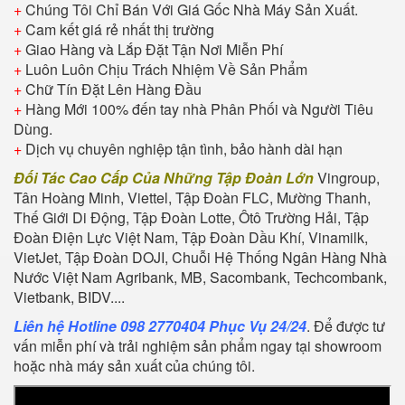
+
Chúng Tôi Chỉ Bán Với Giá Gốc Nhà Máy Sản Xuất.
+
Cam kết giá rẻ nhất thị trường
+
Giao Hàng và Lắp Đặt Tận Nơi Miễn Phí
+
Luôn Luôn Chịu Trách Nhiệm Về Sản Phẩm
+
Chữ Tín Đặt Lên Hàng Đầu
+
Hàng Mới 100% đến tay nhà Phân Phối và Người Tiêu
Dùng.
+
Dịch vụ chuyên nghiệp tận tình, bảo hành dài hạn
Đối Tác Cao Cấp Của Những Tập Đoàn Lớn
Vingroup,
Tân Hoàng Minh, Viettel, Tập Đoàn FLC, Mường Thanh,
Thế Giới Di Động, Tập Đoàn Lotte, Ôtô Trường Hải, Tập
Đoàn Điện Lực Việt Nam, Tập Đoàn Dầu Khí, Vinamilk,
VietJet, Tập Đoàn DOJI, Chuỗi Hệ Thống Ngân Hàng Nhà
Nước Việt Nam Agribank, MB, Sacombank, Techcombank,
Vietbank, BIDV....
Liên hệ Hotline 098 2770404 Phục Vụ 24/24
. Để được tư
vấn miễn phí và trải nghiệm sản phẩm ngay tại showroom
hoặc nhà máy sản xuất của chúng tôi.