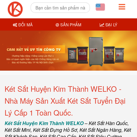
ĐỔI MÃ
SẢN PHẨM
ĐẠI LÝ
Két Sắt Huyện Kim Thành WELKO -
Nhà Máy Sản Xuất Két Sắt Tuyển Đại
Lý Cấp 1 Toàn Quốc.
Két Sắt Huyện Kim Thành WELKO
–
Két Sắt Hàn Quốc
,
Két Sắt Mini,
Két Sắt Đựng Hồ Sơ
,
Két Sắt Ngân Hàng
,
Két
Sắt Khách Sạn
,
Két Sắt Cao Cấp
,
Két Sắt Siêu Cường
,