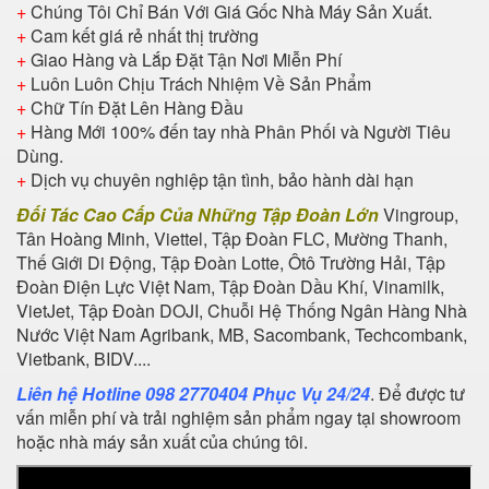
+
Chúng Tôi Chỉ Bán Với Giá Gốc Nhà Máy Sản Xuất.
+
Cam kết giá rẻ nhất thị trường
+
Giao Hàng và Lắp Đặt Tận Nơi Miễn Phí
+
Luôn Luôn Chịu Trách Nhiệm Về Sản Phẩm
+
Chữ Tín Đặt Lên Hàng Đầu
+
Hàng Mới 100% đến tay nhà Phân Phối và Người Tiêu
Dùng.
+
Dịch vụ chuyên nghiệp tận tình, bảo hành dài hạn
Đối Tác Cao Cấp Của Những Tập Đoàn Lớn
Vingroup,
Tân Hoàng Minh, Viettel, Tập Đoàn FLC, Mường Thanh,
Thế Giới Di Động, Tập Đoàn Lotte, Ôtô Trường Hải, Tập
Đoàn Điện Lực Việt Nam, Tập Đoàn Dầu Khí, Vinamilk,
VietJet, Tập Đoàn DOJI, Chuỗi Hệ Thống Ngân Hàng Nhà
Nước Việt Nam Agribank, MB, Sacombank, Techcombank,
Vietbank, BIDV....
Liên hệ Hotline 098 2770404 Phục Vụ 24/24
. Để được tư
vấn miễn phí và trải nghiệm sản phẩm ngay tại showroom
hoặc nhà máy sản xuất của chúng tôi.