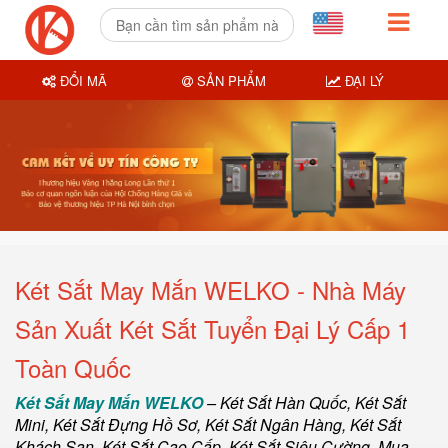
ĐỔI MÃ
SẢN PHẨM
ĐẠI LÝ
Két Sắt May Mắn WELKO - Nhà Máy
Sản Xuất Két Sắt Tuyển Đại Lý Cấp 1
Toàn Quốc
Két Sắt May Mắn WELKO
–
Két Sắt Hàn Quốc
, Két Sắt
Mini,
Két Sắt Đựng Hồ Sơ
,
Két Sắt Ngân Hàng
,
Két Sắt
Khách Sạn
,
Két Sắt Cao Cấp
,
Két Sắt Siêu Cường
,
Mua