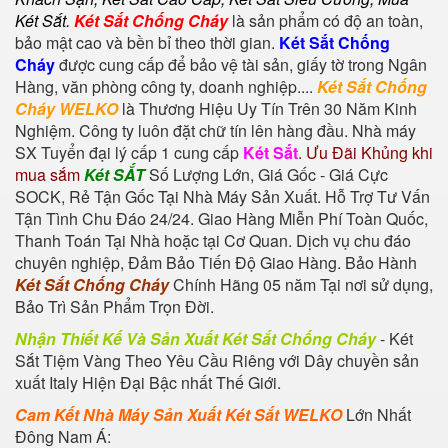
Két Sắt
.
Két Sắt Chống Cháy
là sản phẩm có độ an toàn,
bảo mật cao và bền bỉ theo thời gian.
Két Sắt Chống
Cháy
được cung cấp để bảo vệ tài sản, giấy tờ trong Ngân
Hàng, văn phòng công ty, doanh nghiệp....
Két Sắt Chống
Cháy WELKO
là Thương Hiệu Uy Tín Trên 30 Năm Kinh
Nghiệm. Công ty luôn đặt chữ tín lên hàng đầu. Nhà máy
SX Tuyển đại lý cấp 1 cung cấp
Két Sắt
.
Ưu Đãi Khủng khi
mua sắm
Két SẮT
Số Lượng Lớn, Giá Gốc - Giá Cực
SOCK, Rẻ Tận Gốc Tại Nhà Máy Sản Xuất. Hỗ Trợ Tư Vấn
Tận Tình Chu Đáo 24/24. Giao Hàng Miễn Phí Toàn Quốc,
Thanh Toán Tại Nhà hoặc tại Cơ Quan. Dịch vụ chu đáo
chuyên nghiệp, Đảm Bảo Tiến Độ Giao Hàng. Bảo Hành
Két Sắt Chống Cháy
Chính Hãng 05 năm Tại nơi sử dụng,
Bảo Trì Sản Phẩm Trọn Đời.
Nhận Thiết Kế Và Sản Xuất Két Sắt Chống Cháy
-
Két
Sắt Tiệm Vàng
Theo Yêu Cầu Riêng với Dây chuyền sản
xuất Italy Hiện Đại Bậc nhất Thế Giới.
Cam Kết Nhà Máy Sản Xuất Két Sắt WELKO
Lớn Nhất
Đông Nam Á: