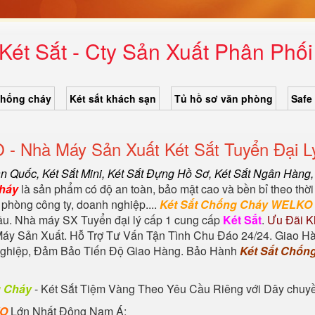
 Két Sắt - Cty Sản Xuất Phân Phối
chống cháy
Két sắt khách sạn
Tủ hồ sơ văn phòng
Safe
 - Nhà Máy Sản Xuất Két Sắt Tuyển Đại L
àn Quốc
, Két Sắt Mini,
Két Sắt Đựng Hồ Sơ
,
Két Sắt Ngân Hàng
Cháy
là sản phẩm có độ an toàn, bảo mật cao và bền bỉ theo thời
 phòng công ty, doanh nghiệp....
Két Sắt Chống Cháy WELKO
đầu. Nhà máy SX Tuyển đại lý cấp 1 cung cấp
Két Sắt
.
Ưu Đãi K
áy Sản Xuất. Hỗ Trợ Tư Vấn Tận Tình Chu Đáo 24/24. Giao H
 nghiệp, Đảm Bảo Tiến Độ Giao Hàng. Bảo Hành
Két Sắt Chốn
g Cháy
-
Két Sắt Tiệm Vàng
Theo Yêu Cầu Riêng với Dây chuyền 
KO
Lớn Nhất Đông Nam Á: