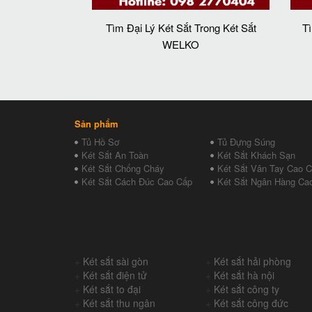
Tìm Đại Lý Két Sắt Trong Két Sắt
T
WELKO
Sản phẩm
Tủ Hồ Sơ
Tủ Đựng Súng
Két Sắt An Toàn
Két Sắt Khách Sạn
Két Sắt Chống Cháy
Két Sắt Vân Tay Cao 
Két Sắt Cách Đúc Cao Cấp
Két Sắt Ngân Hàng Ca
+
Két sắt sài gòn
+
Két sắt hải phòng
+
Két sắt điện tử
+
Két sắt hà nội
+
Két sắt to đại
+
Két sắt công ty
+
Két sắt thu ngân
+
Két sắt công đức