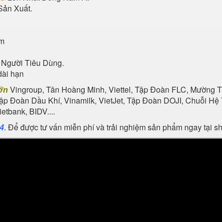
Sản Xuất.
ẩm
 Người Tiêu Dùng.
dài hạn
ớn
Vingroup, Tân Hoàng Minh, Viettel, Tập Đoàn FLC, Mường Th
Tập Đoàn Dầu Khí, Vinamilk, VietJet, Tập Đoàn DOJI, Chuỗi 
tbank, BIDV....
24
. Để được tư vấn miễn phí và trải nghiệm sản phẩm ngay tại 