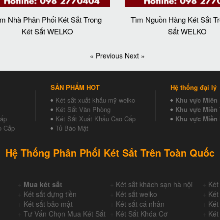
ìm Nhà Phân Phối Két Sắt Trong
Tìm Nguồn Hàng Két Sắt Tr
Két Sắt WELKO
Sắt WELKO
« Previous
Next »
SẢN PHẨM HOT
Hệ thống đại lý
Két sắt xuất khẩu mỹ welko
Khu vực Miền
Két Sắt Văn Phòng
Khu vực Miền 
Cấp
Két Sắt Xuất Khẩu Cao Cấp
Khu vực Miền
o Cấp
Tủ Bảo Mật
Hệ Thống Phân Phối Két Sắt Trên Toàn Quốc
+
Mua két sắt
+
Két sắt khách sạn hà nội
+
Két
+
Két sắt đựng tiền
+
Két sắt welko
+
Két
+
Két sắt bảo mật
+
Két sắt cá nhân
+
Két
+
Tư Vấn Chọn Mua Két Sắt
+
Két Sắt Khóa Cơ
+
Két