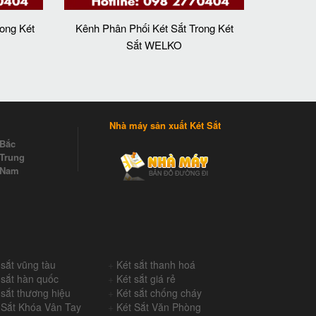
ong Két
Kênh Phân Phối Két Sắt Trong Két
Sắt WELKO
Nhà máy sản xuất Két Sắt
 Bắc
Trung
 Nam
 sắt vũng tàu
+
Két sắt thanh hoá
 sắt hàn quốc
+
Két sắt giá rẻ
 sắt thương hiệu
+
Két sắt chống cháy
 Sắt Khóa Vân Tay
+
Két Sắt Văn Phòng