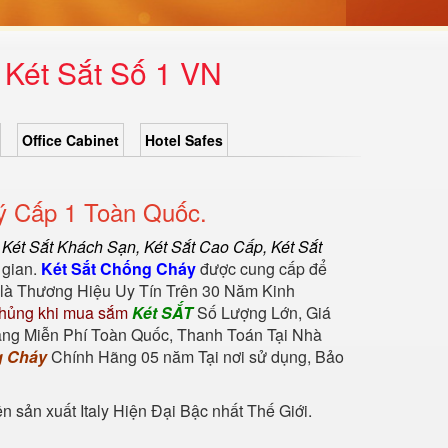
 Két Sắt Số 1 VN
Office Cabinet
Hotel Safes
ý Cấp 1 Toàn Quốc.
,
Két Sắt Khách Sạn
,
Két Sắt Cao Cấp
,
Két Sắt
 gian.
Két Sắt Chống Cháy
được cung cấp để
là Thương Hiệu Uy Tín Trên 30 Năm Kinh
hủng khi mua sắm
Két SẮT
Số Lượng Lớn, Giá
àng Miễn Phí Toàn Quốc, Thanh Toán Tại Nhà
g Cháy
Chính Hãng 05 năm Tại nơi sử dụng, Bảo
sản xuất Italy Hiện Đại Bậc nhất Thế Giới.