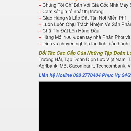
+
Chúng Tôi Chỉ Bán Với Giá Gốc Nhà Máy 
+
Cam kết giá rẻ nhất thị trường
+
Giao Hàng và Lắp Đặt Tận Nơi Miễn Phí
+
Luôn Luôn Chịu Trách Nhiệm Về Sản Ph
+
Chữ Tín Đặt Lên Hàng Đầu
+
Hàng Mới 100% đến tay nhà Phân Phối và
+
Dịch vụ chuyên nghiệp tận tình, bảo hành 
Đối Tác Cao Cấp Của Những Tập Đoàn L
Trường Hải, Tập Đoàn Điện Lực Việt Nam, 
Agribank, MB, Sacombank, Techcombank, Vie
Liên hệ Hotline 098 2770404 Phục Vụ 24/