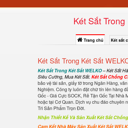
Két Sắt Trong
Trang chủ
Két sắt 
Két Sắt Trong Két Sắt WELKO
Két Sắt Trong Két Sắt WELKO
–
Két Sắt H
Siêu Cường
,
Mua Két Sắt
.
Két Sắt Chống 
bảo vệ tài sản, giấy tờ trong Ngân Hàng, văn
Nghiệm. Công ty luôn đặt chữ tín lên hàng 
Gốc - Giá Cực SOCK, Rẻ Tận Gốc Tại Nhà M
hoặc tại Cơ Quan. Dịch vụ chu đáo chuyên
Trì Sản Phẩm Trọn Đời.
Nhận Thiết Kế Và Sản Xuất Két Sắt Chốn
Cam Kết Nhà Máy Sản Xuất Két Sắt WEL