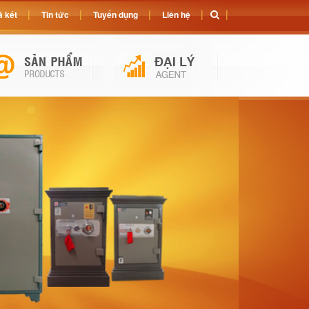
 két
Tin tức
Tuyển dụng
Liên hệ