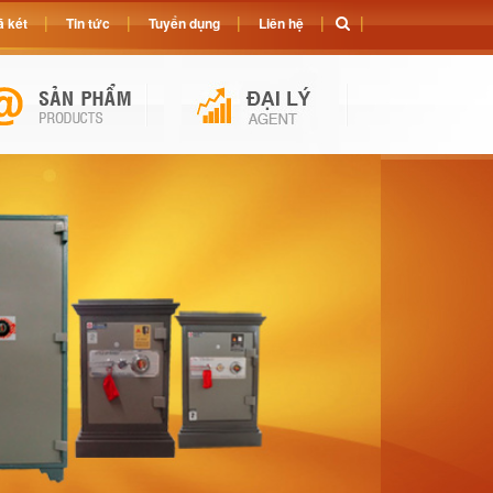
 két
Tin tức
Tuyển dụng
Liên hệ