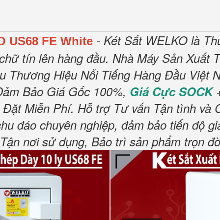
- Két Sắt WELKO là Th
O US68 FE White
chữ tín lên hàng đầu.
Nhà Máy Sản Xuất T
ều Thương Hiệu Nổi Tiếng Hàng Đầu Việt N
Đảm Bảo Giá Gốc 100%,
Giá Cực SOCK
+
 Đặt Miễn Phí
.
Hỗ trợ Tư vấn Tận tình và 
chu đáo chuyên nghiệp, đảm bảo tiến độ gi
n nơi sử dụng, Bảo trì sản phẩm trọn đờ