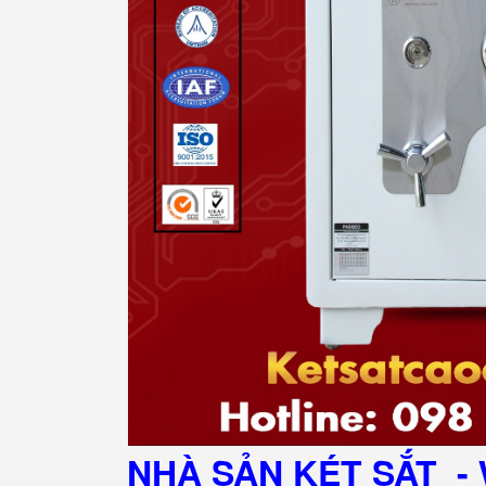
NHÀ SẢN KÉT SẮT
- 