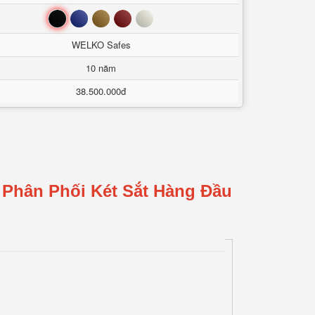
Đen
Xanh
Nâu
Đỏ
Trắng
WELKO Safes
10 năm
38.500.000đ
 Phân Phối Két Sắt Hàng Đầu