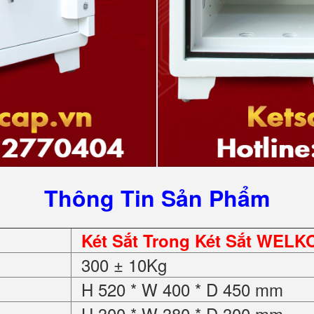
Thông Tin Sản Phẩm
Két Sắt Trong Két Sắt WELK
300 ± 10Kg
H 520 * W 400 * D 450 mm
H 300 * W 380 * D 300 mm