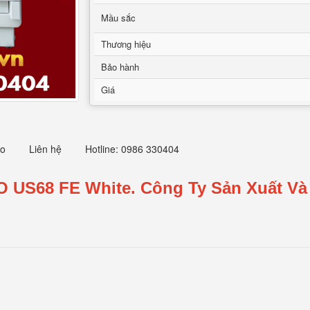
Mầu sắc
Thương hiệu
Bảo hành
Giá
eo
Liên hệ
Hotline: 0986 330404
O US68 FE White.
Công Ty Sản Xuất Và