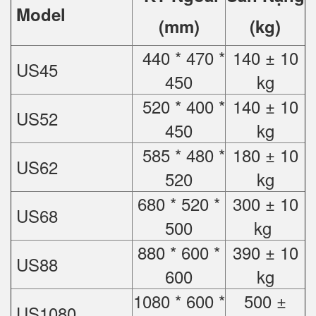
Model
(mm)
(kg)
440 * 470 *
140 ± 10
US45
450
kg
520 * 400 *
140 ± 10
US52
450
kg
585 * 480 *
180 ± 10
US62
520
kg
680 * 520 *
300 ± 10
US68
500
kg
880 * 600 *
390 ± 10
US88
600
kg
1080 * 600 *
500 ±
US1080