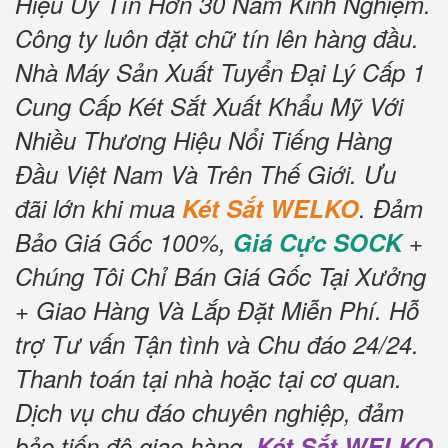
Hiệu Uy Tín Hơn 30 Năm Kinh Nghiệm.
Công ty luôn đặt chữ tín lên hàng đầu.
Nhà Máy Sản Xuất Tuyển Đại Lý Cấp 1
Cung Cấp Két Sắt Xuất Khẩu Mỹ Với
Nhiều Thương Hiệu Nổi Tiếng Hàng
Đầu Việt Nam Và Trên Thế Giới.
Ưu
đãi lớn khi mua
Két Sắt WELKO
.
Đảm
Bảo Giá Gốc 100%,
Giá Cực SOCK
+
Chúng Tôi Chỉ Bán Giá Gốc Tại Xưởng
+ Giao Hàng Và Lắp Đặt Miễn Phí
.
Hỗ
trợ Tư vấn Tận tình và Chu đáo 24/24.
Thanh toán tại nhà hoặc tại cơ quan.
Dịch vụ chu đáo chuyên nghiệp, đảm
bảo tiến độ giao hàng.
Két Sắt WELKO