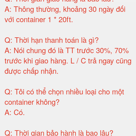
A:
Thông thường, khoảng 30 ngày đối
với container 1 * 20ft
.
Q:
Thời hạn thanh toán là gì
?
A:
Nói chung đó là TT trước 30%, 70%
trước khi giao hàng.
L / C trả ngay cũng
được chấp nhận
.
Q:
Tôi có thể chọn nhiều loại cho một
container không
?
A:
Có
.
Q: T
hời gian bảo hành
là bao lâu?