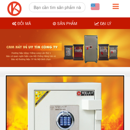
ĐỔI MÃ
SẢN PHẨM
ĐẠI LÝ