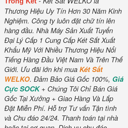
- Két Sắt WELKO là
Trong Két
Thương Hiệu Uy Tín Hơn 30 Năm Kinh
Nghiệm.
Công ty luôn đặt chữ tín lên
hàng đầu.
Nhà Máy Sản Xuất Tuyển
Đại Lý Cấp 1 Cung Cấp Két Sắt Xuất
Khẩu Mỹ Với Nhiều Thương Hiệu Nổi
Tiếng Hàng Đầu Việt Nam Và Trên Thế
Giới.
Ưu đãi lớn khi mua
Két Sắt
WELKO
.
Đảm Bảo Giá Gốc 100%,
Giá
Cực SOCK
+ Chúng Tôi Chỉ Bán Giá
Gốc Tại Xưởng + Giao Hàng Và Lắp
Đặt Miễn Phí
.
Hỗ trợ Tư vấn Tận tình
và Chu đáo 24/24.
Thanh toán tại nhà
hoặc tại cơ quan.
Dịch vụ chu đáo