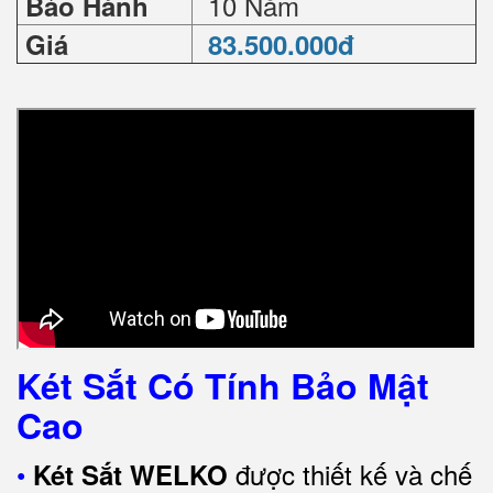
10 Năm
Bảo Hành
Giá
83.500.000đ
Két Sắt Có Tính Bảo Mật
Cao
•
được thiết kế và chế
Két Sắt WELKO