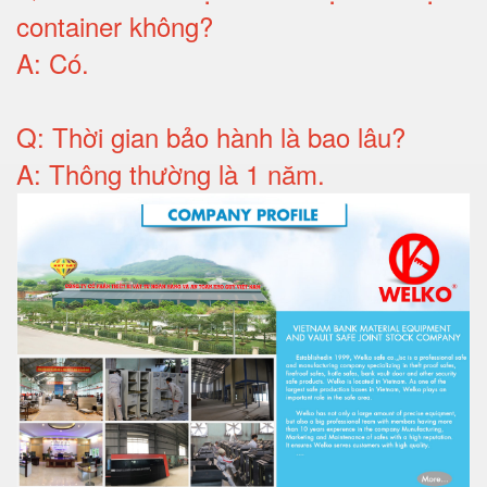
container không
?
A:
Có
.
Q: T
hời gian bảo hành
là bao lâu?
A: Thông thường là 1 năm.