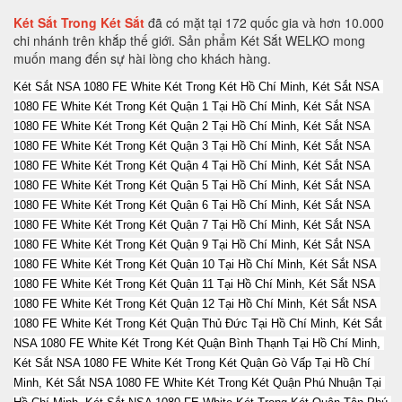
Két Sắt Trong Két Sắt
đã có mặt tại 172 quốc gia và hơn 10.000
chi nhánh trên khắp thế giới. Sản phẩm Két Sắt WELKO mong
muốn mang đến sự hài lòng cho khách hàng.
Két Sắt NSA 1080 FE White Két Trong Két Hồ Chí Minh, Két Sắt NSA 1080 FE White Két Trong Két Quận 1 Tại Hồ Chí Minh, Két Sắt NSA 1080 FE White Két Trong Két Quận 2 Tại Hồ Chí Minh, Két Sắt NSA 1080 FE White Két Trong Két Quận 3 Tại Hồ Chí Minh, Két Sắt NSA 1080 FE White Két Trong Két Quận 4 Tại Hồ Chí Minh, Két Sắt NSA 1080 FE White Két Trong Két Quận 5 Tại Hồ Chí Minh, Két Sắt NSA 1080 FE White Két Trong Két Quận 6 Tại Hồ Chí Minh, Két Sắt NSA 1080 FE White Két Trong Két Quận 7 Tại Hồ Chí Minh, Két Sắt NSA 1080 FE White Két Trong Két Quận 9 Tại Hồ Chí Minh, Két Sắt NSA 1080 FE White Két Trong Két Quận 10 Tại Hồ Chí Minh, Két Sắt NSA 1080 FE White Két Trong Két Quận 11 Tại Hồ Chí Minh, Két Sắt NSA 1080 FE White Két Trong Két Quận 12 Tại Hồ Chí Minh, Két Sắt NSA 1080 FE White Két Trong Két Quận Thủ Đức Tại Hồ Chí Minh, Két Sắt NSA 1080 FE White Két Trong Két Quận Bình Thạnh Tại Hồ Chí Minh, Két Sắt NSA 1080 FE White Két Trong Két Quận Gò Vấp Tại Hồ Chí Minh, Két Sắt NSA 1080 FE White Két Trong Két Quận Phú Nhuận Tại Hồ Chí Minh, Két Sắt NSA 1080 FE White Két Trong Két Quận Tân Phú Tại Hồ Chí Minh, Két Sắt NSA 1080 FE White Két Trong Két Quận Bình Tân Tại Hồ Chí Minh, Két Sắt NSA 1080 FE White Két Trong Két Quận Tân Bình Tại Hồ Chí Minh, Két Sắt NSA 1080 FE White Két Trong Két Hà Nội, Két Sắt NSA 1080 FE White Két Trong Két Quận Ba Đình Hà Nội, Két Sắt NSA 1080 FE White Két Trong Két Quận Hoàn Kiếm Hà Nội, Két Sắt NSA 1080 FE White Két Trong Két Quận Hai Bà Trưng Hà Nội, Két Sắt NSA 1080 FE White Két Trong Két Quận Đống Đa Hà Nội, Két Sắt NSA 1080 FE White Két Trong Két Quận Tây Hồ Hà Nội, Két Sắt NSA 1080 FE White Két Trong Két Quận Đống Đa Hà Nội, Két Sắt NSA 1080 FE White Két Trong Két Quận Thanh Xuân Hà Nội, Két Sắt NSA 1080 FE White Két Trong Két Quận Hoàng Mai Hà Nội, Két Sắt NSA 1080 FE White Két Trong Két Quận Long Biên Hà Nội, Két Sắt NSA 1080 FE White Két Trong Két Quận Đống Đa Hà Nội, Két Sắt NSA 1080 FE White Két Trong Két Huyện Thanh Trì Hà Nội, Két Sắt NSA 1080 FE White Két Trong Két Huyện Gia Lâm Hà Nội, Két Sắt NSA 1080 FE White Két Trong Két Huyện Đông Anh Hà Nội, Két Sắt NSA 1080 FE White Két Trong Két Huyện Sóc Sơn Hà Nội, Két Sắt NSA 1080 FE White Két Trong Két Quận Hà Đông Hà Nội, Két Sắt NSA 1080 FE White Két Trong Két Thị xã Sơn Tây Hà Nội, Két Sắt NSA 1080 FE White Két Trong Két Huyện Ba Vì Hà Nội, Két Sắt NSA 1080 FE White Két Trong Két Huyện Phúc Thọ Hà Nội, Két Sắt NSA 1080 FE White Két Trong Két Huyện Thạch Thất Hà Nội, Két Sắt NSA 1080 FE White Két Trong Két Huyện Quốc Oai Hà Nội, Két Sắt NSA 1080 FE White Két Trong Két Huyện Chương Mỹ Hà Nội, Két Sắt NSA 1080 FE White Két Trong Két Huyện Đan Phượng Hà Nội, Két Sắt NSA 1080 FE White Két Trong Két Huyện Hoài Đức Hà Nội, Két Sắt NSA 1080 FE White Két Trong Két Huyện Thanh Oai Hà Nội, Két Sắt NSA 1080 FE White Két Trong Két Huyện Mỹ Đức Hà Nội, Két Sắt NSA 1080 FE White Két Trong Két Huyện Ứng Hoà Hà Nội, Két Sắt NSA 1080 FE White Két Trong Két Huyện Thường Tín Hà Nội, Két Sắt NSA 1080 FE White Két Trong Két Huyện Phú Xuyên Hà Nội, Két Sắt NSA 1080 FE White Két Trong Két Huyện Mê Linh Hà Nội, Két Sắt NSA 1080 FE White Két Trong Két Quận Nam Từ Liên Hà Nội, Két Sắt NSA 1080 FE White Két Trong Két An Giang, Két Sắt NSA 1080 FE White Két Trong Két Thành phố Long Xuyên Tỉnh An Giang, Két Sắt NSA 1080 FE White Két Trong Két Thành phố Châu Đốc Tỉnh An Giang, Két Sắt NSA 1080 FE White Két Trong Két Huyện An Phú Tỉnh An Giang, Két Sắt NSA 1080 FE White Két Trong Két Thị xã Tân Châu, Két Sắt NSA 1080 FE White Két Trong Két Huyện Phú Tân, Két Sắt NSA 1080 FE White Két Trong Két Huyện Châu Phú, Két Sắt NSA 1080 FE White Két Trong Két Huyện Tịnh Biên, Két Sắt NSA 1080 FE White Két Trong Két Huyện Tri Tôn, Két Sắt NSA 1080 FE White Két Trong Két Huyện Châu Thành Tỉnh An Giang, Két Sắt NSA 1080 FE White Két Trong Két Huyện Chợ Mới Tỉnh An Giang, Két Sắt NSA 1080 FE White Két Trong Két Huyện Thoại Sơn Tỉnh An Giang, Két Sắt NSA 1080 FE White Két Trong Két Vũng Tàu, Két Sắt NSA 1080 FE White Két Trong Két Thành phố Vũng Tàu Tại Bà Rịa - Vũng Tàu, Két Sắt NSA 1080 FE White Két Trong Két Thành phố Bà Rịa Tại Bà Rịa - Vũng Tàu, Két Sắt NSA 1080 FE White Két Trong Két Huyện Châu Đức Tại Bà Rịa - Vũng Tàu, Két Sắt NSA 1080 FE White Két Trong Két Huyện Xuyên Mộc Tại Bà Rịa - Vũng Tàu, Két Sắt NSA 1080 FE White Két Trong Két Huyện Long Điền Tại Bà Rịa - Két Sắt NSA 1080 FE White Két Trong Két Cần Thơ, Két Sắt NSA 1080 FE White Két Trong Két Tại Thành phố Cần Thơ Tỉnh Cần Thơ, Két Sắt NSA 1080 FE White Két Trong Két Tại Quận Ninh Kiều Tỉnh Cần Thơ, Két Sắt NSA 1080 FE White Két Trong Két Tại Quận Ô Môn Tỉnh Cần Thơ, Két Sắt NSA 1080 FE White Két Trong Két Tại Quận Bình Thuỷ Tỉnh Cần Thơ, Két Sắt NSA 1080 FE White Két Trong Két Tại Quận Cái Răng Tỉnh Cần Thơ, Két Sắt NSA 1080 FE White Két Trong Két Tại Quận Thốt Nốt Tỉnh Cần Thơ, Két Sắt NSA 1080 FE White Két Trong Két Tại Huyện Vĩnh Thạnh Tỉnh Cần Thơ, Két Sắt NSA 1080 FE White Két Trong Két Tại Huyện Cờ Đỏ Tỉnh Cần Thơ, Két Sắt NSA 1080 FE White Két Trong Két Tại Huyện Phong Điền Tỉnh Cần Thơ, Két Sắt NSA 1080 FE White Két Trong Két Tại Huyện Thới Lai Tỉnh Cần Thơ, Két Sắt NSA 1080 FE White Két Trong Két Đà Nẵng, Két Sắt NSA 1080 FE White Két Trong Két Tại Thành phố Đà Nẵng Tỉnh Đà Nẵng, Két Sắt NSA 1080 FE White Két Trong Két Tại Quận Liên Chiểu Tỉnh Đà Nẵng, Két Sắt NSA 1080 FE White Két Trong Két Tại Quận Thanh Khê Tỉnh Đà Nẵng, Két Sắt NSA 1080 FE White Két Trong Két Tại Quận Hải Châu Tỉnh Đà Nẵng, Két Sắt NSA 1080 FE White Két Trong Két Tại Quận Sơn Trà Tỉnh Đà Nẵng, Két Sắt NSA 1080 FE White Két Trong Két Tại Quận Ngũ Hành Sơn Tỉnh Đà Nẵng, Két Sắt NSA 1080 FE White Két Trong Két Tại Quận Cẩm Lệ Tỉnh Đà Nẵng, Két Sắt NSA 1080 FE White Két Trong Két TạiHuyện Hòa Vang Tỉnh Đà Nẵng, Két Sắt NSA 1080 FE White Két Trong Két Đắk Lắk, Két Sắt NSA 1080 FE White Két Trong Két Tại Thành phố Buôn Ma Thuột Tỉnh Đắk Lắk, Két Sắt NSA 1080 FE White Két Trong Két Tại Thị xã Buôn Hồ Tỉnh Đắk Lắk, Két Sắt NSA 1080 FE White Két Trong Két Tại Huyện Buôn Đôn Tỉnh Đắk Lắk, Két Sắt NSA 1080 FE White Két Trong Két Tại Huyện Cư Kuin Tỉnh Đắk Lắk, Két Sắt NSA 1080 FE White Két Trong Két Tại Huyện Cư M’gar Tỉnh Đắk Lắk, Két Sắt NSA 1080 FE White Két Trong Két Tại Huyện Ea H’leo Tỉnh Đắk Lắk, Két Sắt NSA 1080 FE White Két Trong Két Tại Huyện Ea Kar Tỉnh Đắk Lắk, Két Sắt NSA 1080 FE White Két Trong Két Tại Huyện Ea Súp Tỉnh Đắk Lắk, Két Sắt NSA 1080 FE White Két Trong Két Tại Huyện Krông Ana Tỉnh Đắk Lắk, Két Sắt NSA 1080 FE White Két Trong Két Tại Huyện Krông Bông Tỉnh Đắk Lắk, Két Sắt NSA 1080 FE White Két Trong Két Tại Huyện Krông Búk Tỉnh Đắk Lắk, Két Sắt NSA 1080 FE White Két Trong Két Tại Huyện Krông Năng Tỉnh Đắk Lắk, Két Sắt NSA 1080 FE White Két Trong Két Tại Huyện Krông Pắk Tỉnh Đắk Lắk, Két Sắt NSA 1080 FE White Két Trong Két Tại Huyện Lắk Tỉnh Đắk Lắk, Két Sắt NSA 1080 FE White Két Trong Két Tại Huyện M’Đrắk Tỉnh Đắk Lắk, Két Sắt NSA 1080 FE White Két Trong Két Đắk Nông, Két Sắt NSA 1080 FE White Két Trong Két Tại Thành phố Gia Nghĩa Tỉnh Đắk Nông, Két Sắt NSA 1080 FE White Két Trong Két Tại Huyện Cư Jút Tỉnh Đắk Nông, Két Sắt NSA 1080 FE White Két Trong Két Tại Huyện Đắk Glong Tỉnh Đắk Nông, Két Sắt NSA 1080 FE White Két Trong Két Tại Huyện Đắk Mil Tỉnh Đắk Nông, Két Sắt NSA 1080 FE White Két Trong Két Tại Huyện Đắk R’lấp Tỉnh Đắk Nông, Két Sắt NSA 1080 FE White Két Trong Két Tại Huyện Đắk Song Tỉnh Đắk Nông, Két Sắt NSA 1080 FE White Két Trong Két Tại Huyện Krông Nô Tỉnh Đắk Nông, Két Sắt NSA 1080 FE White Két Trong Két Tại Huyện Tuy Đức Tỉnh Đắk Nông, Két Sắt NSA 1080 FE White Két Trong Két Đồng Nai, Két Sắt NSA 1080 FE White Két Trong Két Tại Thành phố Biên Hòa Tỉnh Đồng Nai, Két Sắt NSA 1080 FE White Két Trong Két Tại Thành phố Long Khánh Tỉnh Đồng Nai, Két Sắt NSA 1080 FE White Két Trong Két Tại Huyện Cẩm Mỹ Tỉnh Đồng Nai, Két Sắt NSA 1080 FE White Két Trong Két Tại Huyện Định Quán Tỉnh Đồng Nai, Két Sắt NSA 1080 FE White Két Trong Két Tại Huyện Long Thành Tỉnh Đồng Nai, Két Sắt NSA 1080 FE White Két Trong Két Tại Huyện Nhơn Trạch Tỉnh Đồng Nai, Két Sắt NSA 1080 FE White Két Trong Két Tại Huyện Tân Phú Tỉnh Đồng Nai, Két Sắt NSA 1080 FE White Két Trong Két Tại Huyện Thống Nhất Tỉnh Đồng Nai, Két Sắt NSA 1080 FE White Két Trong Két Tại Huyện Trảng Bom Tỉnh Đồng Nai, Két Sắt NSA 1080 FE White Két Trong Két Tại Huyện Vĩnh Cửu Tỉnh Đồng Nai, Két Sắt NSA 1080 FE White Két Trong Két Tại Huyện Xuân Lộc Tỉnh Đồng Nai, Két Sắt NSA 1080 FE White Két Trong Két Biên Hòa, Két Sắt NSA 1080 FE White Két Trong Két Đồng Tháp, Két Sắt NSA 1080 FE White Két Trong Két Tại Thành phố Cao Lãnh Tỉnh Đồng Tháp, Két Sắt NSA 1080 FE White Két Trong Két Tại Thành phố Sa Đéc Tỉnh Đồng Tháp, Két Sắt NSA 1080 FE White Két Trong Két Tại Thị xã Hồng Ngự Tỉnh Đồng Tháp, Két Sắt NSA 1080 FE White Két Trong Két Tại Huyện Cao Lãnh Tỉnh Đồng Tháp, Két Sắt NSA 1080 FE White Két Trong Két Tại Huyện Châu Thành Tỉnh Đồng Tháp, Két Sắt NSA 1080 FE White Két Trong Két Tại Huyện Hồng Ngự Tỉnh Đồng Tháp, Két Sắt NSA 1080 FE White Két Trong Két Tại Huyện Lai Vung Tỉnh Đồng Tháp, Két Sắt NSA 1080 FE White Két Trong Két Tại Huyện Lấp Vò Tỉnh Đồng Tháp, Két Sắt NSA 1080 FE White Két Trong Két Tại Huyện Tam Nông Tỉnh Đồng Tháp, Két Sắt NSA 1080 FE White Két Trong Két Tại Huyện Tân Hồng Tỉnh Đồng Tháp, Két Sắt NSA 1080 FE White Két Trong Két Tại Huyện Thanh Bình Tỉnh Đồng Tháp, Két Sắt NSA 1080 FE White Két Trong Két Tại Huyện Tháp Mười Tỉnh Đồng Tháp, Két Sắt NSA 1080 FE White Két Trong Két Tại Thành phố Điện Biên Phủ Tỉnh Điện Biên, Két Sắt NSA 1080 FE White Két Trong Két Tại Thị xã Mường Lay Tỉnh Điện Biên, Két Sắt NSA 1080 FE White Két Trong Két Tại Huyện Điện Biên Tỉnh Điện Biên, Két Sắt NSA 1080 FE White Két Trong Két Tại Huyện Điện Biên Đông Tỉnh Điện Biên, Két Sắt NSA 1080 FE White Két Trong Két Tại Huyện Mường Ảng Tỉnh Điện Biên, Két Sắt NSA 1080 FE White Két Trong Két Tại Huyện Mường Chà Tỉnh Điện Biên, Két Sắt NSA 1080 FE White Két Trong Két Tại Huyện M