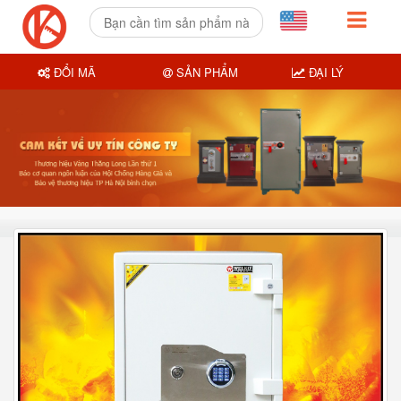
ĐỔI MÃ
SẢN PHẨM
ĐẠI LÝ