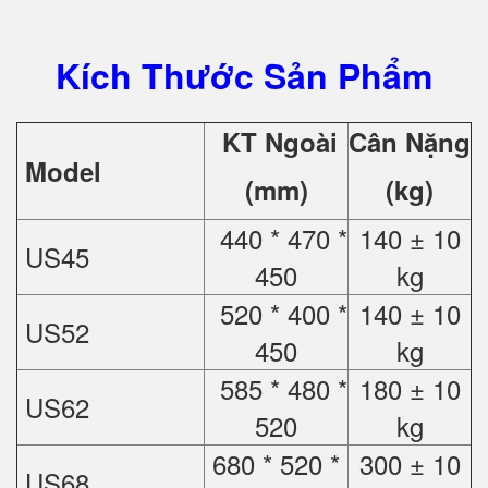
Kích Thước Sản Phẩm
KT Ngoài
Cân Nặng
Model
(mm)
(kg)
440 * 470 *
140 ± 10
US45
450
kg
520 * 400 *
140 ± 10
US52
450
kg
585 * 480 *
180 ± 10
US62
520
kg
680 * 520 *
300 ± 10
US68