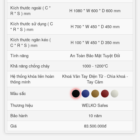
Kích thước ngoài ( C *
H 1080 * W 600 * D 600 mm
R * S ) mm
Kích thước sử dụng ( C
H 700 * W 450 * D 450 mm
* R * S ) mm
Kích thước ngăn kéo (
H 100 * W 450 * D 350 mm
C * R * S ) mm
Tính năng
An Toàn Bảo Mật Tuyệt Đối
Khả năng chống cháy
1000 - 1200°C
Hệ thống khóa liên hoàn
Khoá Vân Tay Điện Tử - Chìa khoá -
thông minh
Tay Cầm
Đen
Xanh
Nâu
Đỏ
Trắng
Mầu sắc
Thương hiệu
WELKO Safes
Bảo hành
10 năm
Giá
83.500.000đ