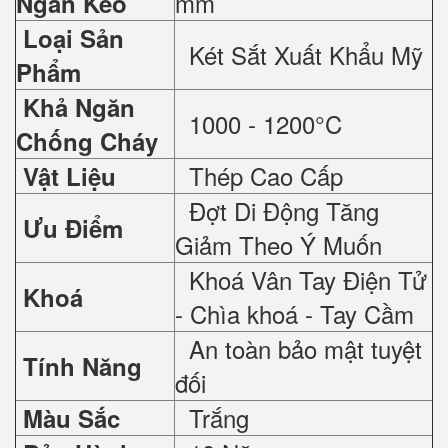
mm
Ngăn Kéo
Loại Sản
Két Sắt Xuất Khẩu Mỹ
Phẩm
Khả Ngăn
1000 - 1200°C
Chống Cháy
Thép Cao Cấp
Vật Liệu
Đợt Di Động Tăng
Ưu Điểm
Giảm Theo Ý Muốn
Khoá Vân Tay Điện Tử
Khoá
- Chìa khoá - Tay Cầm
An toàn bảo mật tuyệt
Tính Năng
đối
Trắng
Màu Sắc