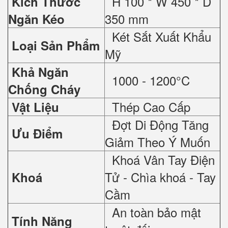
H 100 * W 450 * D
Kích Thước
350 mm
Ngăn Kéo
Két Sắt Xuất Khẩu
Loại Sản Phẩm
Mỹ
Khả Ngăn
1000 - 1200°C
Chống Cháy
Thép Cao Cấp
Vật Liệu
Đợt Di Động Tăng
Ưu Điểm
Giảm Theo Ý Muốn
Khoá Vân Tay Điện
Tử - Chìa khoá - Tay
Khoá
Cầm
An toàn bảo mật
Tính Năng