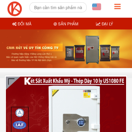
ĐỔI MÃ
SẢN PHẨM
ĐẠI LÝ