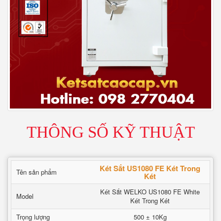
THÔNG SỐ KỸ THUẬT
Két Sắt US1080 FE Két Trong
Tên sản phẩm
Két
Két Sắt WELKO US1080 FE White
Model
Két Trong Két
Trọng lượng
500 ± 10Kg