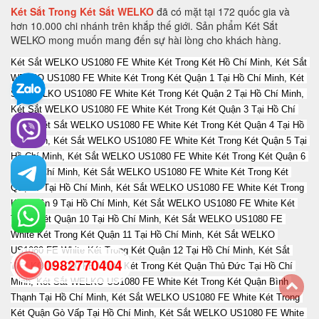
Két Sắt Trong Két Sắt WELKO
đã có mặt tại 172 quốc gia và
hơn 10.000 chi nhánh trên khắp thế giới. Sản phẩm Két Sắt
WELKO mong muốn mang đến sự hài lòng cho khách hàng.
Két Sắt WELKO US1080 FE White Két Trong Két Hồ Chí Minh, Két Sắt WELKO US1080 FE White Két Trong Két Quận 1 Tại Hồ Chí Minh, Két Sắt WELKO US1080 FE White Két Trong Két Quận 2 Tại Hồ Chí Minh, Két Sắt WELKO US1080 FE White Két Trong Két Quận 3 Tại Hồ Chí Minh, Két Sắt WELKO US1080 FE White Két Trong Két Quận 4 Tại Hồ Chí Minh, Két Sắt WELKO US1080 FE White Két Trong Két Quận 5 Tại Hồ Chí Minh, Két Sắt WELKO US1080 FE White Két Trong Két Quận 6 Tại Hồ Chí Minh, Két Sắt WELKO US1080 FE White Két Trong Két Quận 7 Tại Hồ Chí Minh, Két Sắt WELKO US1080 FE White Két Trong Két Quận 9 Tại Hồ Chí Minh, Két Sắt WELKO US1080 FE White Két Trong Két Quận 10 Tại Hồ Chí Minh, Két Sắt WELKO US1080 FE White Két Trong Két Quận 11 Tại Hồ Chí Minh, Két Sắt WELKO US1080 FE White Két Trong Két Quận 12 Tại Hồ Chí Minh, Két Sắt WELKO US1080 FE White Két Trong Két Quận Thủ Đức Tại Hồ Chí Minh, Két Sắt WELKO US1080 FE White Két Trong Két Quận Bình Thạnh Tại Hồ Chí Minh, Két Sắt WELKO US1080 FE White Két Trong Két Quận Gò Vấp Tại Hồ Chí Minh, Két Sắt WELKO US1080 FE White Két Trong Két Quận Phú Nhuận Tại Hồ Chí Minh, Két Sắt WELKO US1080 FE White Két Trong Két Quận Tân Phú Tại Hồ Chí Minh, Két Sắt WELKO US1080 FE White Két Trong Két Quận Bình Tân Tại Hồ Chí Minh, Két Sắt WELKO US1080 FE White Két Trong Két Quận Tân Bình Tại Hồ Chí Minh, Két Sắt WELKO US1080 FE White Két Trong Két Hà Nội, Két Sắt WELKO US1080 FE White Két Trong Két Quận Ba Đình Hà Nội, Két Sắt WELKO US1080 FE White Két Trong Két Quận Hoàn Kiếm Hà Nội, Két Sắt WELKO US1080 FE White Két Trong Két Quận Hai Bà Trưng Hà Nội, Két Sắt WELKO US1080 FE White Két Trong Két Quận Đống Đa Hà Nội, Két Sắt WELKO US1080 FE White Két Trong Két Quận Tây Hồ Hà Nội, Két Sắt WELKO US1080 FE White Két Trong Két Quận Đống Đa Hà Nội, Két Sắt WELKO US1080 FE White Két Trong Két Quận Thanh Xuân Hà Nội, Két Sắt WELKO US1080 FE White Két Trong Két Quận Hoàng Mai Hà Nội, Két Sắt WELKO US1080 FE White Két Trong Két Quận Long Biên Hà Nội, Két Sắt WELKO US1080 FE White Két Trong Két Quận Đống Đa Hà Nội, Két Sắt WELKO US1080 FE White Két Trong Két Huyện Thanh Trì Hà Nội, Két Sắt WELKO US1080 FE White Két Trong Két Huyện Gia Lâm Hà Nội, Két Sắt WELKO US1080 FE White Két Trong Két Huyện Đông Anh Hà Nội, Két Sắt WELKO US1080 FE White Két Trong Két Huyện Sóc Sơn Hà Nội, Két Sắt WELKO US1080 FE White Két Trong Két Quận Hà Đông Hà Nội, Két Sắt WELKO US1080 FE White Két Trong Két Thị xã Sơn Tây Hà Nội, Két Sắt WELKO US1080 FE White Két Trong Két Huyện Ba Vì Hà Nội, Két Sắt WELKO US1080 FE White Két Trong Két Huyện Phúc Thọ Hà Nội, Két Sắt WELKO US1080 FE White Két Trong Két Huyện Thạch Thất Hà Nội, Két Sắt WELKO US1080 FE White Két Trong Két Huyện Quốc Oai Hà Nội, Két Sắt WELKO US1080 FE White Két Trong Két Huyện Chương Mỹ Hà Nội, Két Sắt WELKO US1080 FE White Két Trong Két Huyện Đan Phượng Hà Nội, Két Sắt WELKO US1080 FE White Két Trong Két Huyện Hoài Đức Hà Nội, Két Sắt WELKO US1080 FE White Két Trong Két Huyện Thanh Oai Hà Nội, Két Sắt WELKO US1080 FE White Két Trong Két Huyện Mỹ Đức Hà Nội, Két Sắt WELKO US1080 FE White Két Trong Két Huyện Ứng Hoà Hà Nội, Két Sắt WELKO US1080 FE White Két Trong Két Huyện Thường Tín Hà Nội, Két Sắt WELKO US1080 FE White Két Trong Két Huyện Phú Xuyên Hà Nội, Két Sắt WELKO US1080 FE White Két Trong Két Huyện Mê Linh Hà Nội, Két Sắt WELKO US1080 FE White Két Trong Két Quận Nam Từ Liên Hà Nội, Két Sắt WELKO US1080 FE White Két Trong Két An Giang, Két Sắt WELKO US1080 FE White Két Trong Két Thành phố Long Xuyên Tỉnh An Giang, Két Sắt WELKO US1080 FE White Két Trong Két Thành phố Châu Đốc Tỉnh An Giang, Két Sắt WELKO US1080 FE White Két Trong Két Huyện An Phú Tỉnh An Giang, Két Sắt WELKO US1080 FE White Két Trong Két Thị xã Tân Châu, Két Sắt WELKO US1080 FE White Két Trong Két Huyện Phú Tân, Két Sắt WELKO US1080 FE White Két Trong Két Huyện Châu Phú, Két Sắt WELKO US1080 FE White Két Trong Két Huyện Tịnh Biên, Két Sắt WELKO US1080 FE White Két Trong Két Huyện Tri Tôn, Két Sắt WELKO US1080 FE White Két Trong Két Huyện Châu Thành Tỉnh An Giang, Két Sắt WELKO US1080 FE White Két Trong Két Huyện Chợ Mới Tỉnh An Giang, Két Sắt WELKO US1080 FE White Két Trong Két Huyện Thoại Sơn Tỉnh An Giang, Két Sắt WELKO US1080 FE White Két Trong Két Vũng Tàu, Két Sắt WELKO US1080 FE White Két Trong Két Thành phố Vũng Tàu Tại Bà Rịa - Vũng Tàu, Két Sắt WELKO US1080 FE White Két Trong Két Thành phố Bà Rịa Tại Bà Rịa - Vũng Tàu, Két Sắt WELKO US1080 FE White Két Trong Két Huyện Châu Đức Tại Bà Rịa - Vũng Tàu, Két Sắt WELKO US1080 FE White Két Trong Két Huyện Xuyên Mộc Tại Bà Rịa - Vũng Tàu, Két Sắt WELKO US1080 FE White Két Trong Két Huyện Long Điền Tại Bà Rịa - Két Sắt WELKO US1080 FE White Két Trong Két Cần Thơ, Két Sắt WELKO US1080 FE White Két Trong Két Tại Thành phố Cần Thơ Tỉnh Cần Thơ, Két Sắt WELKO US1080 FE White Két Trong Két Tại Quận Ninh Kiều Tỉnh Cần Thơ, Két Sắt WELKO US1080 FE White Két Trong Két Tại Quận Ô Môn Tỉnh Cần Thơ, Két Sắt WELKO US1080 FE White Két Trong Két Tại Quận Bình Thuỷ Tỉnh Cần Thơ, Két Sắt WELKO US1080 FE White Két Trong Két Tại Quận Cái Răng Tỉnh Cần Thơ, Két Sắt WELKO US1080 FE White Két Trong Két Tại Quận Thốt Nốt Tỉnh Cần Thơ, Két Sắt WELKO US1080 FE White Két Trong Két Tại Huyện Vĩnh Thạnh Tỉnh Cần Thơ, Két Sắt WELKO US1080 FE White Két Trong Két Tại Huyện Cờ Đỏ Tỉnh Cần Thơ, Két Sắt WELKO US1080 FE White Két Trong Két Tại Huyện Phong Điền Tỉnh Cần Thơ, Két Sắt WELKO US1080 FE White Két Trong Két Tại Huyện Thới Lai Tỉnh Cần Thơ, Két Sắt WELKO US1080 FE White Két Trong Két Đà Nẵng, Két Sắt WELKO US1080 FE White Két Trong Két Tại Thành phố Đà Nẵng Tỉnh Đà Nẵng, Két Sắt WELKO US1080 FE White Két Trong Két Tại Quận Liên Chiểu Tỉnh Đà Nẵng, Két Sắt WELKO US1080 FE White Két Trong Két Tại Quận Thanh Khê Tỉnh Đà Nẵng, Két Sắt WELKO US1080 FE White Két Trong Két Tại Quận Hải Châu Tỉnh Đà Nẵng, Két Sắt WELKO US1080 FE White Két Trong Két Tại Quận Sơn Trà Tỉnh Đà Nẵng, Két Sắt WELKO US1080 FE White Két Trong Két Tại Quận Ngũ Hành Sơn Tỉnh Đà Nẵng, Két Sắt WELKO US1080 FE White Két Trong Két Tại Quận Cẩm Lệ Tỉnh Đà Nẵng, Két Sắt WELKO US1080 FE White Két Trong Két TạiHuyện Hòa Vang Tỉnh Đà Nẵng, Két Sắt WELKO US1080 FE White Két Trong Két Đắk Lắk, Két Sắt WELKO US1080 FE White Két Trong Két Tại Thành phố Buôn Ma Thuột Tỉnh Đắk Lắk, Két Sắt WELKO US1080 FE White Két Trong Két Tại Thị xã Buôn Hồ Tỉnh Đắk Lắk, Két Sắt WELKO US1080 FE White Két Trong Két Tại Huyện Buôn Đôn Tỉnh Đắk Lắk, Két Sắt WELKO US1080 FE White Két Trong Két Tại Huyện Cư Kuin Tỉnh Đắk Lắk, Két Sắt WELKO US1080 FE White Két Trong Két Tại Huyện Cư M’gar Tỉnh Đắk Lắk, Két Sắt WELKO US1080 FE White Két Trong Két Tại Huyện Ea H’leo Tỉnh Đắk Lắk, Két Sắt WELKO US1080 FE White Két Trong Két Tại Huyện Ea Kar Tỉnh Đắk Lắk, Két Sắt WELKO US1080 FE White Két Trong Két Tại Huyện Ea Súp Tỉnh Đắk Lắk, Két Sắt WELKO US1080 FE White Két Trong Két Tại Huyện Krông Ana Tỉnh Đắk Lắk, Két Sắt WELKO US1080 FE White Két Trong Két Tại Huyện Krông Bông Tỉnh Đắk Lắk, Két Sắt WELKO US1080 FE White Két Trong Két Tại Huyện Krông Búk Tỉnh Đắk Lắk, Két Sắt WELKO US1080 FE White Két Trong Két Tại Huyện Krông Năng Tỉnh Đắk Lắk, Két Sắt WELKO US1080 FE White Két Trong Két Tại Huyện Krông Pắk Tỉnh Đắk Lắk, Két Sắt WELKO US1080 FE White Két Trong Két Tại Huyện Lắk Tỉnh Đắk Lắk, Két Sắt WELKO US1080 FE White Két Trong Két Tại Huyện M’Đrắk Tỉnh Đắk Lắk, Két Sắt WELKO US1080 FE White Két Trong Két Đắk Nông, Két Sắt WELKO US1080 FE White Két Trong Két Tại Thành phố Gia Nghĩa Tỉnh Đắk Nông, Két Sắt WELKO US1080 FE White Két Trong Két Tại Huyện Cư Jút Tỉnh Đắk Nông, Két Sắt WELKO US1080 FE White Két Trong Két Tại Huyện Đắk Glong Tỉnh Đắk Nông, Két Sắt WELKO US1080 FE White Két Trong Két Tại Huyện Đắk Mil Tỉnh Đắk Nông, Két Sắt WELKO US1080 FE White Két Trong Két Tại Huyện Đắk R’lấp Tỉnh Đắk Nông, Két Sắt WELKO US1080 FE White Két Trong Két Tại Huyện Đắk Song Tỉnh Đắk Nông, Két Sắt WELKO US1080 FE White Két Trong Két Tại Huyện Krông Nô Tỉnh Đắk Nông, Két Sắt WELKO US1080 FE White Két Trong Két Tại Huyện Tuy Đức Tỉnh Đắk Nông, Két Sắt WELKO US1080 FE White Két Trong Két Đồng Nai, Két Sắt WELKO US1080 FE White Két Trong Két Tại Thành phố Biên Hòa Tỉnh Đồng Nai, Két Sắt WELKO US1080 FE White Két Trong Két Tại Thành phố Long Khánh Tỉnh Đồng Nai, Két Sắt WELKO US1080 FE White Két Trong Két Tại Huyện Cẩm Mỹ Tỉnh Đồng Nai, Két Sắt WELKO US1080 FE White Két Trong Két Tại Huyện Định Quán Tỉnh Đồng Nai, Két Sắt WELKO US1080 FE White Két Trong Két Tại Huyện Long Thành Tỉnh Đồng Nai, Két Sắt WELKO US1080 FE White Két Trong Két Tại Huyện Nhơn Trạch Tỉnh Đồng Nai, Két Sắt WELKO US1080 FE White Két Trong Két Tại Huyện Tân Phú Tỉnh Đồng Nai, Két Sắt WELKO US1080 FE White Két Trong Két Tại Huyện Thống Nhất Tỉnh Đồng Nai, Két Sắt WELKO US1080 FE White Két Trong Két Tại Huyện Trảng Bom Tỉnh Đồng Nai, Két Sắt WELKO US1080 FE White Két Trong Két Tại Huyện Vĩnh Cửu Tỉnh Đồng Nai, Két Sắt WELKO US1080 FE White Két Trong Két Tại Huyện Xuân Lộc Tỉnh Đồng Nai, Két Sắt WELKO US1080 FE White Két Trong Két Biên Hòa, Két Sắt WELKO US1080 FE White Két Trong Két Đồng Tháp, Két Sắt WELKO US1080 FE White Két Trong Két Tại Thành phố Cao Lãnh Tỉnh Đồng Tháp, Két Sắt WELKO US1080 FE White Két Trong Két Tại Thành phố Sa Đéc Tỉnh Đồng Tháp, Két Sắt WELKO US1080 FE White Két Trong Két Tại Thị xã Hồng Ngự Tỉnh Đồng Tháp, Két Sắt WELKO US1080 FE White Két Trong Két Tại Huyện Cao Lãnh Tỉnh Đồng Tháp, Két Sắt WELKO US1080 FE White Két Trong Két Tại Huyện Châu Thành Tỉnh Đồng Tháp, Két Sắt WELKO US1080 FE White Két Trong Két Tại Huyện Hồng Ngự Tỉnh Đồng Tháp, Két Sắt WELKO US1080 FE White Két Trong Két Tại Huyện Lai Vung Tỉnh Đồng Tháp, Két Sắt WELKO US1080 FE White Két Trong Két Tại Huyện Lấp Vò Tỉnh Đồng Tháp, Két Sắt WELKO US1080 FE White Két Trong Két Tại Huyện Tam Nông Tỉnh Đồng Tháp, Két Sắt WELKO US1080 FE White Két Trong Két Tại Huyện Tân Hồng Tỉnh Đồng Tháp, Két Sắt WELKO US1080 FE White Két Trong Két Tại Huyện Thanh Bình Tỉnh Đồng Tháp, Két Sắt WELKO US1080 FE White Két Trong Két T
0982770404
back