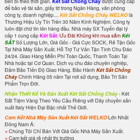
bền bỉ theo thời gian.
Két Sắt Chống Cháy
được cung cấp
để bảo vệ tài sản, giấy tờ trong Ngân Hàng, văn phòng
công ty, doanh nghiệp....
Két Sắt Chống Cháy WELKO
là
Thương Hiệu Uy Tín Trên 30 Năm Kinh Nghiệm. Công ty
luôn đặt chữ tín lên hàng đầu. Nhà máy SX Tuyển đại lý
cấp 1 cung cấp
Két Sắt
.
Ưu Đãi Khủng khi mua sắm
Két
SẮT
Số Lượng Lớn, Giá Gốc - Giá Cực SOCK, Rẻ Tận Gốc
Tại Nhà Máy Sản Xuất. Hỗ Trợ Tư Vấn Tận Tình Chu Đáo
24/24. Giao Hàng Miễn Phí Toàn Quốc, Thanh Toán Tại
Nhà hoặc tại Cơ Quan. Dịch vụ chu đáo chuyên nghiệp,
Đảm Bảo Tiến Độ Giao Hàng. Bảo Hành
Két Sắt Chống
Cháy
Chính Hãng 05 năm Tại nơi sử dụng, Bảo Trì Sản
Phẩm Trọn Đời.
Nhận Thiết Kế Và Sản Xuất Két Sắt Chống Cháy
-
Két
Sắt Tiệm Vàng
Theo Yêu Cầu Riêng với Dây chuyền sản
xuất Italy Hiện Đại Bậc nhất Thế Giới.
Cam Kết Nhà Máy Sản Xuất Két Sắt WELKO
Lớn Nhất
Đông Nam Á:
+
Chúng Tôi Chỉ Bán Với Giá Gốc Nhà Máy Sản Xuất.
+
Cam kết giá rẻ nhất thị trường