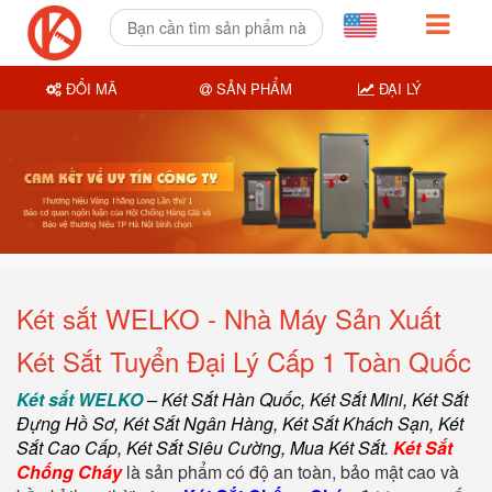
ĐỔI MÃ
SẢN PHẨM
ĐẠI LÝ
Két sắt WELKO - Nhà Máy Sản Xuất
Két Sắt Tuyển Đại Lý Cấp 1 Toàn Quốc
Két sắt WELKO
–
Két Sắt Hàn Quốc
, Két Sắt Mini,
Két Sắt
Đựng Hồ Sơ
,
Két Sắt Ngân Hàng
,
Két Sắt Khách Sạn
,
Két
Sắt Cao Cấp
,
Két Sắt Siêu Cường
,
Mua Két Sắt
.
Két Sắt
Chống Cháy
là sản phẩm có độ an toàn, bảo mật cao và