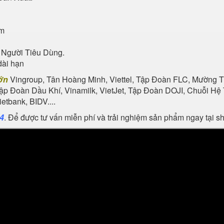
ẩm
 Người Tiêu Dùng.
dài hạn
ớn
Vingroup, Tân Hoàng Minh, Viettel, Tập Đoàn FLC, Mường Th
Tập Đoàn Dầu Khí, Vinamilk, VietJet, Tập Đoàn DOJI, Chuỗi 
tbank, BIDV....
24
. Để được tư vấn miễn phí và trải nghiệm sản phẩm ngay tại 