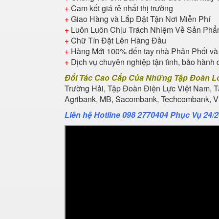
+
Cam kết giá rẻ nhất thị trường
+
Giao Hàng và Lắp Đặt Tận Nơi Miễn Phí
+
Luôn Luôn Chịu Trách Nhiệm Về Sản Ph
+
Chữ Tín Đặt Lên Hàng Đầu
+
Hàng Mới 100% đến tay nhà Phân Phối và
+
Dịch vụ chuyên nghiệp tận tình, bảo hành 
Đối Tác Cao Cấp Của Những Tập Đoàn L
Trường Hải, Tập Đoàn Điện Lực Việt Nam, 
Agribank, MB, Sacombank, Techcombank, Vie
Liên hệ Hotline 098 2770404 Phục Vụ 24/