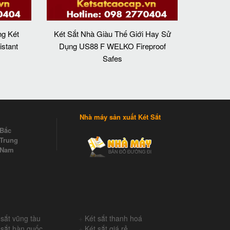
g Két
Két Sắt Nhà Giàu Thế Giới Hay Sử
stant
Dụng US88 F WELKO Fireproof
Safes
Nhà máy sản xuất Két Sắt
 Bắc
Trung
 Nam
 sắt vũng tàu
+
Két sắt thanh hoá
 sắt hàn quốc
+
Két sắt giá rẻ