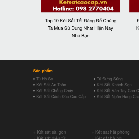
Top 10 Két Sắt Tốt Đáng Để Chúng
Đ
Ta Mua Sử Dụng Nhất Hiện Nay
K
Nhé Bạn
Sản phẩm
Tủ Hồ Sơ
Tủ Đựng Súng
Két Sắt An Toàn
Két Sắt Khách Sạn
Két Sắt Chống Cháy
Két Sắt Vân Tay Cao 
Két Sắt Cách Đúc Cao Cấp
Két Sắt Ngân Hàng Ca
+
Két sắt sài gòn
+
Két sắt hải phòng
+
Két sắt điện tử
+
Két sắt hà nội