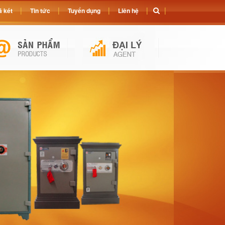
 két
Tin tức
Tuyển dụng
Liên hệ