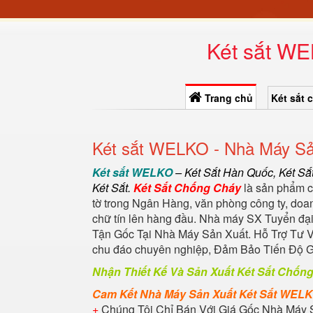
Két sắt WE
Trang chủ
Két sắt 
Két sắt WELKO - Nhà Máy Sả
Két sắt WELKO
–
Két Sắt Hàn Quốc
, Két Sắ
Két Sắt
.
Két Sắt Chống Cháy
là sản phẩm có
tờ trong Ngân Hàng, văn phòng công ty, doan
chữ tín lên hàng đầu. Nhà máy SX Tuyển đại
Tận Gốc Tại Nhà Máy Sản Xuất. Hỗ Trợ Tư V
chu đáo chuyên nghiệp, Đảm Bảo Tiến Độ 
Nhận Thiết Kế Và Sản Xuất Két Sắt Chốn
Cam Kết Nhà Máy Sản Xuất Két Sắt WEL
+
Chúng Tôi Chỉ Bán Với Giá Gốc Nhà Máy 