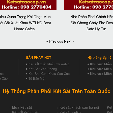
iều Quan Trọng Khi Chọn Mua
Nhà Phân Phối Chính Hãn
ét Sắt Xuất Khẩu WELKO Best
Sắt Chống Cháy Fire Resi
Home Safes
Safe Uy Tín
« Previous
Next »
SẢN PHẨM HOT
Hệ thống đại lý
Két sắt xuất khẩu mỹ welko
Khu vực Miền
Két Sắt Văn Phòng
Khu vực Miền 
Cấp
Két Sắt Xuất Khẩu Cao Cấp
Khu vực Miền
o Cấp
Tủ Bảo Mật
Hệ Thống Phân Phối Két Sắt Trên Toàn Quốc
+
Mua két sắt
+
Két sắt khách sạn hà nội
+
Két
+
Két sắt đựng tiền
+
Két sắt welko
+
Két