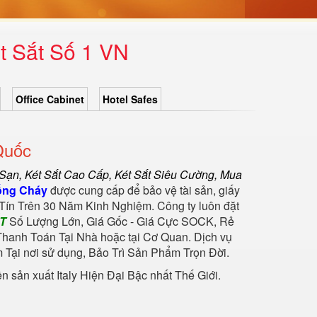
t Sắt Số 1 VN
Office Cabinet
Hotel Safes
Quốc
 Sạn
,
Két Sắt Cao Cấp
,
Két Sắt Siêu Cường
,
Mua
ống Cháy
được cung cấp để bảo vệ tài sản, giấy
Tín Trên 30 Năm Kinh Nghiệm. Công ty luôn đặt
ẮT
Số Lượng Lớn, Giá Gốc - Giá Cực SOCK, Rẻ
hanh Toán Tại Nhà hoặc tại Cơ Quan. Dịch vụ
Tại nơi sử dụng, Bảo Trì Sản Phẩm Trọn Đời.
sản xuất Italy Hiện Đại Bậc nhất Thế Giới.