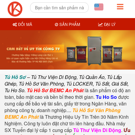
ĐỔI MÃ
SẢN PHẨM
ĐẠI LÝ
Tủ Hồ Sơ
– Tủ Thư Viện Di Động, Tủ Quần Áo, Tủ Lắp
Ghép, Tủ Hồ Sơ Văn Phòng, Tủ LOCKER, Tủ Sắt, Giá Sắt,
Tu Ho So.
Tủ Hồ Sơ BEMC An Phát
là sản phẩm có độ an
toàn, bảo mật cao và bền bỉ theo thời gian.
Tu Ho So
được
cung cấp để bảo vệ tài sản, giấy tờ trong Ngân Hàng, văn
phòng công ty, doanh nghiệp....
Tủ Hồ Sơ Văn Phòng
BEMC An Phát
là Thương Hiệu Uy Tín Trên 30 Năm Kinh
Nghiệm. Công ty luôn đặt chữ tín lên hàng đầu. Nhà máy
SX Tuyển đại lý cấp 1 cung cấp
Tủ Thư Viện Di Động
.
Ưu