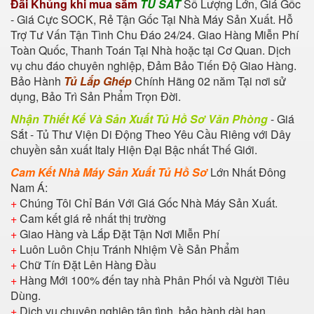
Đãi Khủng khi mua sắm
TỦ SẮT
Số Lượng Lớn, Giá Gốc
- Giá Cực SOCK, Rẻ Tận Gốc Tại Nhà Máy Sản Xuất. Hỗ
Trợ Tư Vấn Tận Tình Chu Đáo 24/24. Giao Hàng Miễn Phí
Toàn Quốc, Thanh Toán Tại Nhà hoặc tại Cơ Quan. Dịch
vụ chu đáo chuyên nghiệp, Đảm Bảo Tiến Độ Giao Hàng.
Bảo Hành
Tủ Lắp Ghép
Chính Hãng 02 năm Tại nơi sử
dụng, Bảo Trì Sản Phẩm Trọn Đời.
Nhận Thiết Kế Và Sản Xuất Tủ Hồ Sơ Văn Phòng
- Giá
Sắt - Tủ Thư Viện Di Động Theo Yêu Cầu Riêng với Dây
chuyền sản xuất Italy Hiện Đại Bậc nhất Thế Giới.
Cam Kết Nhà Máy Sản Xuất Tủ Hồ Sơ
Lớn Nhất Đông
Nam Á:
+
Chúng Tôi Chỉ Bán Với Giá Gốc Nhà Máy Sản Xuất.
+
Cam kết giá rẻ nhất thị trường
+
Giao Hàng và Lắp Đặt Tận Nơi Miễn Phí
+
Luôn Luôn Chịu Tránh Nhiệm Về Sản Phẩm
+
Chữ Tín Đặt Lên Hàng Đầu
+
Hàng Mới 100% đến tay nhà Phân Phối và Người Tiêu
Dùng.
+
Dịch vụ chuyên nghiệp tận tình, bảo hành dài hạn