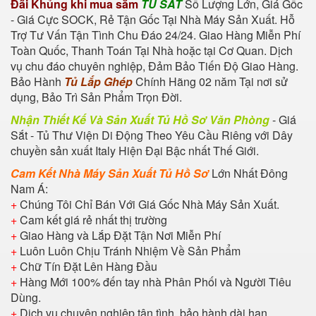
Đãi Khủng khi mua sắm
TỦ SẮT
Số Lượng Lớn, Giá Gốc
- Giá Cực SOCK, Rẻ Tận Gốc Tại Nhà Máy Sản Xuất. Hỗ
Trợ Tư Vấn Tận Tình Chu Đáo 24/24. Giao Hàng Miễn Phí
Toàn Quốc, Thanh Toán Tại Nhà hoặc tại Cơ Quan. Dịch
vụ chu đáo chuyên nghiệp, Đảm Bảo Tiến Độ Giao Hàng.
Bảo Hành
Tủ Lắp Ghép
Chính Hãng 02 năm Tại nơi sử
dụng, Bảo Trì Sản Phẩm Trọn Đời.
Nhận Thiết Kế Và Sản Xuất Tủ Hồ Sơ Văn Phòng
- Giá
Sắt - Tủ Thư Viện Di Động Theo Yêu Cầu Riêng với Dây
chuyền sản xuất Italy Hiện Đại Bậc nhất Thế Giới.
Cam Kết Nhà Máy Sản Xuất Tủ Hồ Sơ
Lớn Nhất Đông
Nam Á:
+
Chúng Tôi Chỉ Bán Với Giá Gốc Nhà Máy Sản Xuất.
+
Cam kết giá rẻ nhất thị trường
+
Giao Hàng và Lắp Đặt Tận Nơi Miễn Phí
+
Luôn Luôn Chịu Tránh Nhiệm Về Sản Phẩm
+
Chữ Tín Đặt Lên Hàng Đầu
+
Hàng Mới 100% đến tay nhà Phân Phối và Người Tiêu
Dùng.
+
Dịch vụ chuyên nghiệp tận tình, bảo hành dài hạn