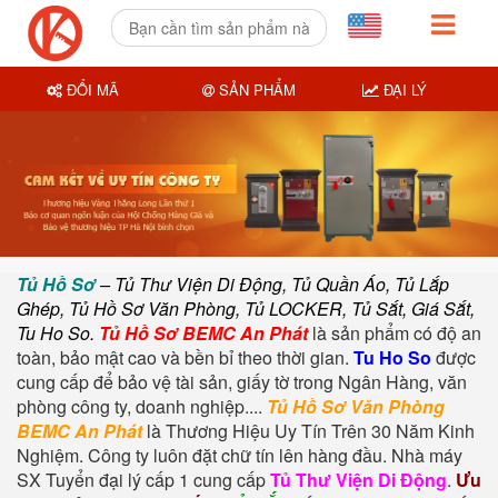
ĐỔI MÃ
SẢN PHẨM
ĐẠI LÝ
Tủ Hồ Sơ
– Tủ Thư Viện Di Động, Tủ Quần Áo, Tủ Lắp
Ghép, Tủ Hồ Sơ Văn Phòng, Tủ LOCKER, Tủ Sắt, Giá Sắt,
Tu Ho So.
Tủ Hồ Sơ BEMC An Phát
là sản phẩm có độ an
toàn, bảo mật cao và bền bỉ theo thời gian.
Tu Ho So
được
cung cấp để bảo vệ tài sản, giấy tờ trong Ngân Hàng, văn
phòng công ty, doanh nghiệp....
Tủ Hồ Sơ Văn Phòng
BEMC An Phát
là Thương Hiệu Uy Tín Trên 30 Năm Kinh
Nghiệm. Công ty luôn đặt chữ tín lên hàng đầu. Nhà máy
SX Tuyển đại lý cấp 1 cung cấp
Tủ Thư Viện Di Động
.
Ưu