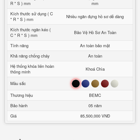
R * S ) mm
mm
Kích thước sử dụng ( C
Nhiều ngăn đựng hồ sơ dễ dàng
* R * S ) mm
Kích thước ngăn kéo (
Bảo Vệ Hồ Sơ An Toàn
C * R * S ) mm
Tính năng
An toàn bảo mật
Khả năng chống cháy
An toàn
Hệ thống khóa liên hoàn
Khoá Chìa
thông minh
Đen
Xanh
Nâu
Đỏ
Trắng
Mầu sắc
Thương hiệu
BEMC
Bảo hành
05 năm
Giá
85,500,000 VNĐ