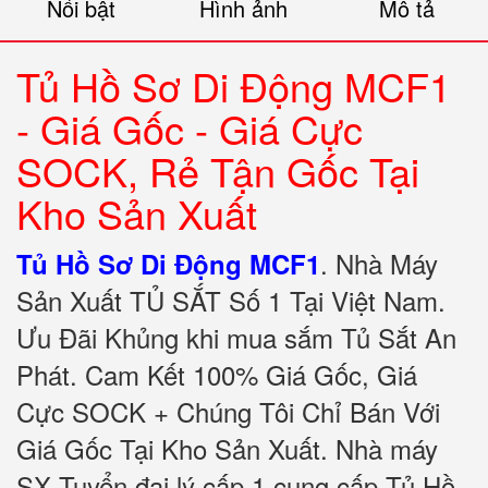
Nổi bật
Hình ảnh
Mô tả
Tủ Hồ Sơ Di Động MCF1
- Giá Gốc - Giá Cực
SOCK, Rẻ Tận Gốc Tại
Kho Sản Xuất
.
Nhà Máy
Tủ Hồ Sơ Di Động MCF1
Sản Xuất TỦ SẮT Số 1 Tại Việt Nam.
Ưu Đãi Khủng khi mua sắm Tủ Sắt An
Phát. Cam Kết 100% Giá Gốc, Giá
Cực SOCK + Chúng Tôi Chỉ Bán Với
Giá Gốc Tại Kho Sản Xuất. Nhà máy
SX Tuyển đại lý cấp 1 cung cấp Tủ Hồ