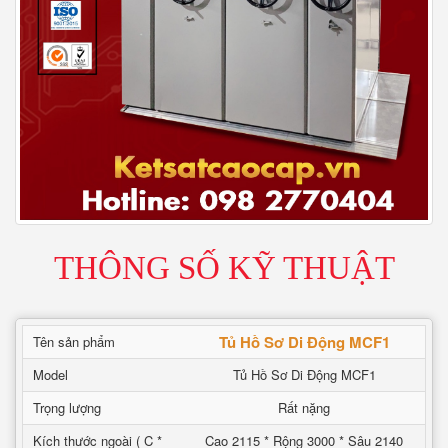
THÔNG SỐ KỸ THUẬT
Tủ Hồ Sơ Di Động MCF1
Tên sản phẩm
Model
Tủ Hồ Sơ Di Động MCF1
Trọng lượng
Rất nặng
Kích thước ngoài ( C *
Cao 2115 * Rộng 3000 * Sâu 2140