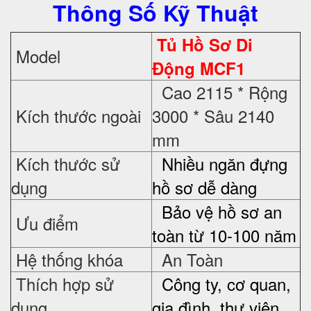
Thông Số Kỹ Thuật
Tủ Hồ Sơ Di
Model
Động MCF1
Cao 2115 * Rộng
Kích thước ngoài
3000 * Sâu 2140
mm
Kích thước sử
Nhiều ngăn đựng
dụng
hồ sơ dễ dàng
Bảo vệ hồ sơ an
Ưu điểm
toàn từ 10-100 năm
Hệ thống khóa
An Toàn
Thích hợp sử
Công ty, cơ quan,
dụng
gia đình, thư viện...