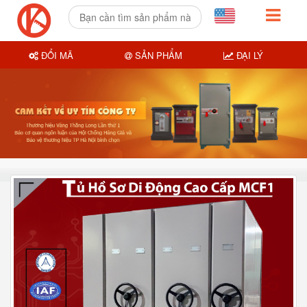
ĐỔI MÃ
SẢN PHẨM
ĐẠI LÝ