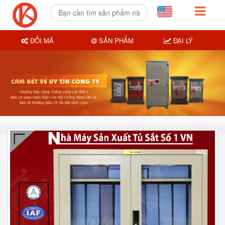
ĐỔI MÃ
SẢN PHẨM
ĐẠI LÝ