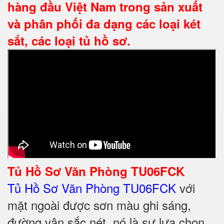
hàng đầu Việt Nam trong sản xuất
và phân phối đa dạng các loại két
sắt, các loại tủ hồ sơ.
Tủ Hồ Sơ Văn Phòng TU06FCK
Tủ Hồ Sơ Văn Phòng TU06FCK
với
mặt ngoài được sơn màu ghi sáng,
đường vân sắc nét, nó là sự lựa chọn