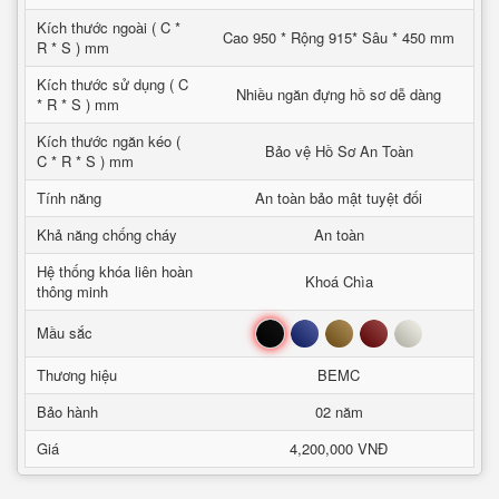
Kích thước ngoài ( C *
Cao 950 * Rộng 915* Sâu * 450 mm
R * S ) mm
Kích thước sử dụng ( C
Nhiều ngăn đựng hồ sơ dễ dàng
* R * S ) mm
Kích thước ngăn kéo (
Bảo vệ Hồ Sơ An Toàn
C * R * S ) mm
Tính năng
An toàn bảo mật tuyệt đối
Khả năng chống cháy
An toàn
Hệ thống khóa liên hoàn
Khoá Chìa
thông minh
Đen
Xanh
Nâu
Đỏ
Trắng
Mầu sắc
Thương hiệu
BEMC
Bảo hành
02 năm
Giá
4,200,000 VNĐ