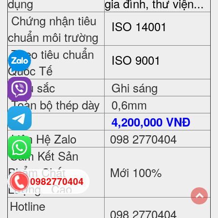
dụng
gia đình, thư viện...
Chứng nhận tiêu
ISO 14001
chuẩn môi trường
Theo tiêu chuẩn
ISO 9001
Quốc Tế
Màu sắc
Ghi sáng
Toàn bộ thép dày
0,6mm
Giá
4,200,000 VNĐ
Liên Hệ Zalo
098 2770404
Cam Kết Sản
Phẩm Chất
Mới 100%
0982770404
Lượng Cao
Hotline
098 2770404
back