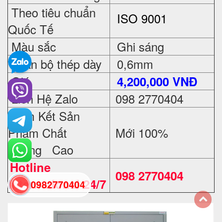
Theo tiêu chuẩn
ISO 9001
Quốc Tế
Màu sắc
Ghi sáng
Toàn bộ thép dày
0,6mm
Giá
4,200,000 VNĐ
Liên Hệ Zalo
098 2770404
Cam Kết Sản
Phẩm Chất
Mới 100%
Lượng Cao
Hotline
098 2770404
International 24/7
0982770404
back