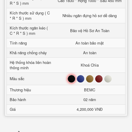
Cao 1830 * Rộng 1000 * Sâu 450 mm
R * S ) mm
Kích thước sử dụng ( C
Nhiều ngăn đựng hồ sơ dễ dàng
* R * S ) mm
Kích thước ngăn kéo (
Bảo vệ Hồ Sơ An Toàn
C * R * S ) mm
Tính năng
An toàn bảo mật
Khả năng chống cháy
An toàn
Hệ thống khóa liên hoàn
Khoá Chìa
thông minh
Đen
Xanh
Nâu
Đỏ
Trắng
Mầu sắc
Thương hiệu
BEMC
Bảo hành
02 năm
Giá
4,200,000 VNĐ