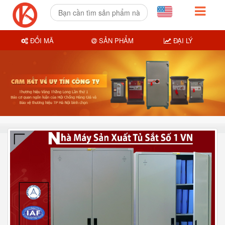
ĐỔI MÃ
SẢN PHẨM
ĐẠI LÝ