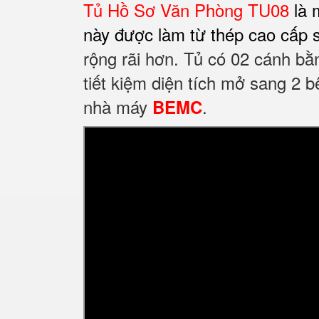
Tủ Hồ Sơ Văn Phòng TU08
là 
này được làm từ thép cao cấp s
rộng rãi hơn. Tủ có 02 cánh bằn
tiết kiệm diện tích mở sang 2 
nhà máy
.
BEMC