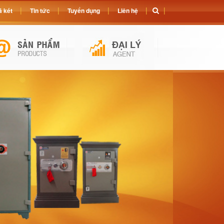
 két
Tin tức
Tuyển dụng
Liên hệ