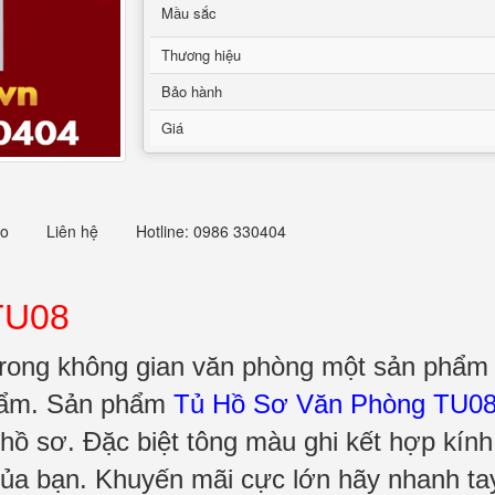
Mầu sắc
Thương hiệu
Bảo hành
Giá
eo
Liên hệ
Hotline: 0986 330404
TU08
ong không gian văn phòng một sản phẩm nộ
hẩm
. Sản phẩm
Tủ Hồ Sơ Văn Phòng TU0
m hồ sơ. Đặc biệt tông màu ghi kết hợp kín
của bạn.
Khuyến mãi cực lớn hãy nhanh tay