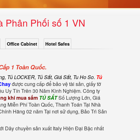
à Phân Phối số 1 VN
Office Cabinet
Hotel Safes
Cấp 1 Toàn Quốc.
g, Tủ LOCKER, Tủ Sắt, Giá Sắt, Tu Ho So.
Tủ
Chay
được cung cấp để bảo vệ tài sản, giấy tờ
u Uy Tín Trên 30 Năm Kinh Nghiệm. Công ty
ng khi mua sắm
TỦ SẮT
Số Lượng Lớn, Giá
àng Miễn Phí Toàn Quốc, Thanh Toán Tại Nhà
hính Hãng 02 năm Tại nơi sử dụng, Bảo Trì Sản
i Dây chuyền sản xuất Italy Hiện Đại Bậc nhất