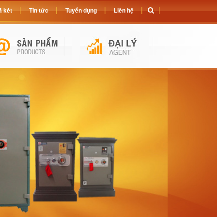
 két
Tin tức
Tuyển dụng
Liên hệ