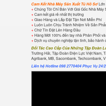
Cam Kết Nhà Máy Sản Xuất Tủ Hồ Sơ
Lớn 
+
Chúng Tôi Chỉ Bán Với Giá Gốc Nhà Máy 
+
Cam kết giá rẻ nhất thị trường
+
Giao Hàng và Lắp Đặt Tận Nơi Miễn Phí
+
Luôn Luôn Chịu Tránh Nhiệm Về Sản Ph
+
Chữ Tín Đặt Lên Hàng Đầu
+
Hàng Mới 100% đến tay nhà Phân Phối và
+
Dịch vụ chuyên nghiệp tận tình, bảo hành 
Đối Tác Cao Cấp Của Những Tập Đoàn L
Trường Hải, Tập Đoàn Điện Lực Việt Nam, 
Agribank, MB, Sacombank, Techcombank, Vie
Liên hệ Hotline 098 2770404 Phục Vụ 24/