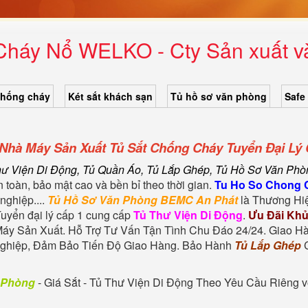
háy Nổ WELKO - Cty Sản xuất v
chống cháy
Két sắt khách sạn
Tủ hồ sơ văn phòng
Safe
hà Máy Sản Xuất Tủ Sắt Chống Cháy Tuyển Đại Lý 
ư Viện Di Động, Tủ Quần Áo, Tủ Lắp Ghép, Tủ Hồ Sơ Văn Phòn
 toàn, bảo mật cao và bền bỉ theo thời gian.
Tu Ho So Chong 
nghiệp....
Tủ Hồ Sơ Văn Phòng BEMC An Phát
là Thương Hiệ
Tuyển đại lý cấp 1 cung cấp
Tủ Thư Viện Di Động
.
Ưu Đãi Khủ
áy Sản Xuất. Hỗ Trợ Tư Vấn Tận Tình Chu Đáo 24/24. Giao H
 nghiệp, Đảm Bảo Tiến Độ Giao Hàng. Bảo Hành
Tủ Lắp Ghép
C
n Phòng
- Giá Sắt - Tủ Thư Viện Di Động Theo Yêu Cầu Riêng vớ