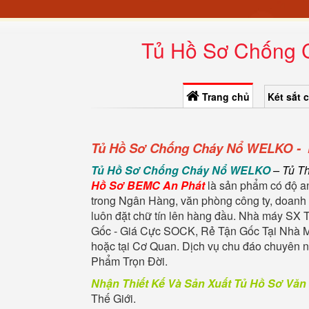
Tủ Hồ Sơ Chống C
Trang chủ
Két sắt 
Tủ Hồ Sơ Chống Cháy Nổ WELKO - N
Tủ Hồ Sơ Chống Cháy Nổ WELKO
– Tủ Th
Hồ Sơ BEMC An Phát
là sản phẩm có độ an
trong Ngân Hàng, văn phòng công ty, doanh 
luôn đặt chữ tín lên hàng đầu. Nhà máy SX 
Gốc - Giá Cực SOCK, Rẻ Tận Gốc Tại Nhà M
hoặc tại Cơ Quan. Dịch vụ chu đáo chuyên
Phẩm Trọn Đời.
Nhận Thiết Kế Và Sản Xuất Tủ Hồ Sơ Vă
Thế Giới.