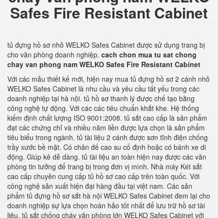
Safes Fire Resistant Cabinet
tủ đựng hồ sơ nhỏ WELKO Safes Cabinet được sử dụng trang bị
cho văn phòng doanh nghiệp.
cach chon mua tu sat chong
chay van phong nam WELKO Safes Fire Resistant Cabinet
Với các mẫu thiết kế mới, hiện nay mua tủ đựng hồ sơ 2 cánh nhỏ
WELKO Safes Cabinet là nhu cầu và yêu cầu tất yếu trong các
doanh nghiệp tại hà nội. tủ hồ sơ thanh lý được chế tạo bằng
công nghệ tự động. Với các các tiêu chuẩn khắt khe. Hệ thống
kiểm định chất lượng ISO 9001:2008. tủ sắt cao cấp là sản phẩm
đạt các chứng chỉ và nhiều năm liền được lựa chọn là sản phẩm
tiêu biểu trong ngành. tủ tài liệu 2 cánh được sơn tĩnh điện chống
trầy xước bề mặt. Có chân đế cao su cố định hoặc có bánh xe di
động. Giúp kê dễ dàng. tủ tài liệu an toàn hiện nay được các văn
phòng tin tưởng để trang bị trong đơn vị mình. Nhà máy Két sắt
cao cấp chuyên cung cấp tủ hồ sơ cao cấp trên toàn quốc. Với
công nghệ sản xuất hiện đại hàng đầu tại việt nam. Các sản
phẩm tủ đựng hồ sơ sắt hà nội WELKO Safes Cabinet đem lại cho
doanh nghiệp sự lựa chọn hoàn hảo tốt nhất để lưu trữ hồ sơ tài
liệu. tủ sắt chống cháy văn phòng lớn WELKO Safes Cabinet với