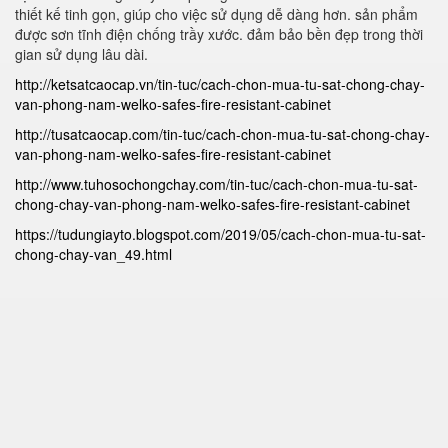
thiết kế tinh gọn, giúp cho việc sử dụng dễ dàng hơn. sản phẩm
được sơn tĩnh điện chống trầy xước. đảm bảo bền đẹp trong thời
gian sử dụng lâu dài.
http://ketsatcaocap.vn/tin-tuc/cach-chon-mua-tu-sat-chong-chay-
van-phong-nam-welko-safes-fire-resistant-cabinet
http://tusatcaocap.com/tin-tuc/cach-chon-mua-tu-sat-chong-chay-
van-phong-nam-welko-safes-fire-resistant-cabinet
http://www.tuhosochongchay.com/tin-tuc/cach-chon-mua-tu-sat-
chong-chay-van-phong-nam-welko-safes-fire-resistant-cabinet
https://tudungiayto.blogspot.com/2019/05/cach-chon-mua-tu-sat-
chong-chay-van_49.html