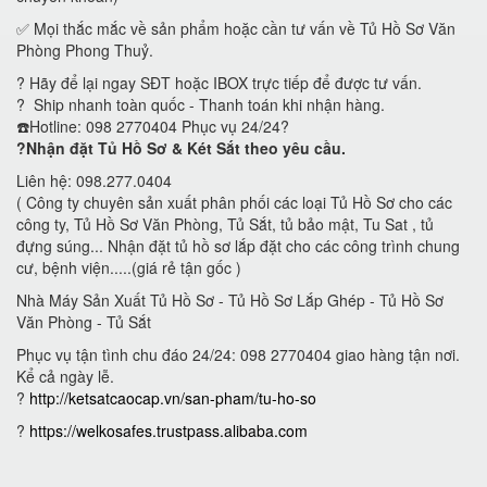
✅ Mọi thắc mắc về sản phẩm hoặc cần tư vấn về Tủ Hồ Sơ Văn
Phòng Phong Thuỷ.
? Hãy để lại ngay SĐT hoặc IBOX trực tiếp để được tư vấn.
? Ship nhanh toàn quốc - Thanh toán khi nhận hàng.
☎️Hotline: 098 2770404 Phục vụ 24/24?
?Nhận đặt Tủ Hồ Sơ & Két Sắt theo yêu cầu.
Liên hệ: 098.277.0404
( Công ty chuyên sản xuất phân phối các loại Tủ Hồ Sơ cho các
công ty, Tủ Hồ Sơ Văn Phòng, Tủ Sắt, tủ bảo mật, Tu Sat , tủ
đựng súng... Nhận đặt tủ hồ sơ lắp đặt cho các công trình chung
cư, bệnh viện.....(giá rẻ tận gốc )
Nhà Máy Sản Xuất Tủ Hồ Sơ - Tủ Hồ Sơ Lắp Ghép - Tủ Hồ Sơ
Văn Phòng - Tủ Sắt
Phục vụ tận tình chu đáo 24/24: 098 2770404 giao hàng tận nơi.
Kể cả ngày lễ.
?
http://ketsatcaocap.vn/san-pham/tu-ho-so
?
https://welkosafes.trustpass.alibaba.com