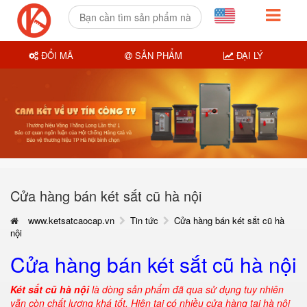
ĐỔI MÃ
SẢN PHẨM
ĐẠI LÝ
Cửa hàng bán két sắt cũ hà nội
www.ketsatcaocap.vn
Tin tức
Cửa hàng bán két sắt cũ hà
nội
Cửa hàng bán két sắt cũ hà nội
Két sắt cũ hà nội
là dòng sản phẩm đã qua sử dụng tuy nhiên
vẫn còn chất lượng khá tốt. Hiện tại có nhiều cửa hàng tại hà nội