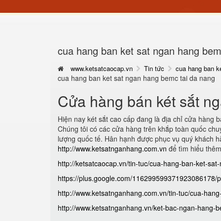
cua hang ban ket sat ngan hang bem
www.ketsatcaocap.vn
Tin tức
cua hang ban k
cua hang ban ket sat ngan hang bemc tai da nang
Cửa hàng bán két sắt
Hiện nay két sắt cao cấp đang là địa chỉ cửa hàng b
Chúng tôi có các cửa hàng trên khắp toàn quốc chuy
lượng quốc tế. Hân hạnh được phục vụ quý khách hà
http://www.ketsatnganhang.com.vn
để tìm hiểu thê
http://ketsatcaocap.vn/tin-tuc/cua-hang-ban-ket-sa
https://plus.google.com/116299599371923086178
http://www.ketsatnganhang.com.vn/tin-tuc/cua-han
http://www.ketsatnganhang.vn/ket-bac-ngan-hang-