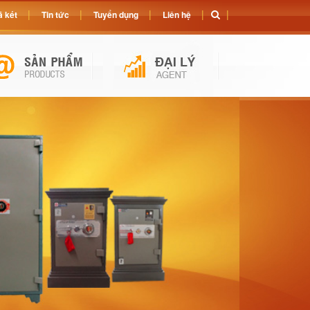
 két
Tin tức
Tuyển dụng
Liên hệ