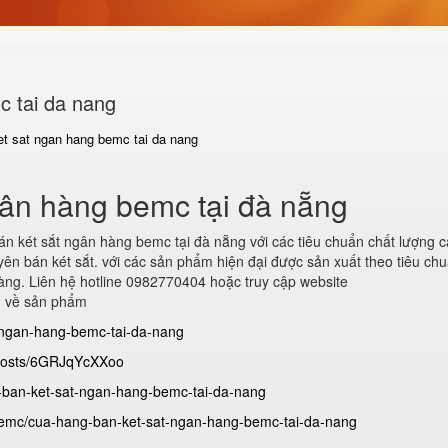
c tai da nang
et sat ngan hang bemc tai da nang
 ngân hàng bemc tại đà nẵng
án két sắt ngân hàng bemc tại đà nẵng với các tiêu chuẩn chất lượng c
ên bán két sắt. với các sản phẩm hiện đại được sản xuất theo tiêu ch
ng. Liên hệ hotline 0982770404 hoặc truy cập website
m về sản phẩm
t-ngan-hang-bemc-tai-da-nang
/posts/6GRJqYcXXoo
g-ban-ket-sat-ngan-hang-bemc-tai-da-nang
bemc/cua-hang-ban-ket-sat-ngan-hang-bemc-tai-da-nang