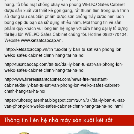
hàng. tủ bảo mật chống cháy văn phòng WELKO Safes Cabinet
được sản xuất với thiết kế gọn gàng, rất thuận tiện trong quá trình
sử dụng lâu dài. Sản phẩm được sơn chống trầy xước nên luôn
bóng đẹp dù bạn đã sử dụng nhiều năm. Mọi thông tin về sản
phẩm quý khách vui lòng iên hệ ngay với cửa hàng đại lý tủ đựng
tài liệu lớn WELKO Safes Cabinet chúng tôi. Hotline 0982770404.
Website
www.ketsatcaocap.vn
.
http://ketsatcaocap.vn/tin-tuc/dai-ly-ban-tu-sat-van-phong-lon-
welko-safes-cabinet-chinh-hang-tai-ha-noi
http://tusatcaocap.com/tin-tuc/dai-ly-ban-tu-sat-van-phong-lon-
welko-safes-cabinet-chinh-hang-tai-ha-noi
http://www.fireresistantcabinet.com/news-fire-resistant-
cabinet/dai-ly-ban-tu-sat-van-phong-lon-welko-safes-cabinet-
chinh-hang-tai-ha-noi
https://tuhosogiarenhat.blogspot.com/2019/07/dai-ly-ban-tu-sat-
van-phong-lon-welko-safes-cabinet-chinh-hang-tai-ha-noi.html