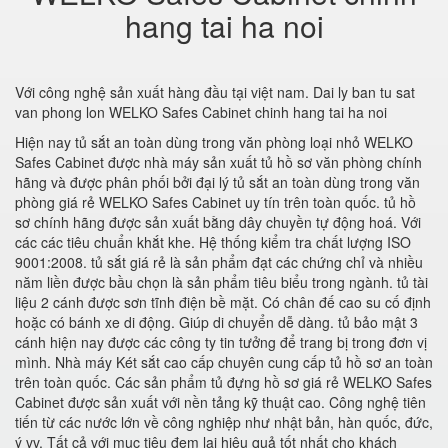
hang tai ha noi
Với công nghệ sản xuất hàng đầu tại việt nam. Dai ly ban tu sat
van phong lon WELKO Safes Cabinet chinh hang tai ha noi
Hiện nay tủ sắt an toàn dùng trong văn phòng loại nhỏ WELKO
Safes Cabinet được nhà máy sản xuất tủ hồ sơ văn phòng chính
hãng và được phân phối bởi đại lý tủ sắt an toàn dùng trong văn
phòng giá rẻ WELKO Safes Cabinet uy tín trên toàn quốc. tủ hồ
sơ chính hãng được sản xuất bằng dây chuyền tự động hoá. Với
các các tiêu chuẩn khắt khe. Hệ thống kiểm tra chất lượng ISO
9001:2008. tủ sắt giá rẻ là sản phẩm đạt các chứng chỉ và nhiều
năm liền được bầu chọn là sản phẩm tiêu biểu trong ngành. tủ tài
liệu 2 cánh được sơn tĩnh điện bề mặt. Có chân đế cao su cố định
hoặc có bánh xe di động. Giúp di chuyển dễ dàng. tủ bảo mật 3
cánh hiện nay được các công ty tin tưởng để trang bị trong đơn vị
mình. Nhà máy Két sắt cao cấp chuyên cung cấp tủ hồ sơ an toàn
trên toàn quốc. Các sản phẩm tủ đựng hồ sơ giá rẻ WELKO Safes
Cabinet được sản xuất với nền tảng kỹ thuật cao. Công nghệ tiên
tiến từ các nước lớn về công nghiệp như nhật bản, hàn quốc, đức,
ý vv. Tất cả với mục tiêu đem lại hiệu quả tốt nhất cho khách