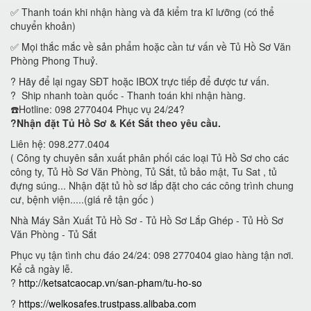
✅ Thanh toán khi nhận hàng và đã kiểm tra kĩ lưỡng (có thể
chuyển khoản)
✅ Mọi thắc mắc về sản phẩm hoặc cần tư vấn về Tủ Hồ Sơ Văn
Phòng Phong Thuỷ.
? Hãy để lại ngay SĐT hoặc IBOX trực tiếp để được tư vấn.
? Ship nhanh toàn quốc - Thanh toán khi nhận hàng.
☎️Hotline: 098 2770404 Phục vụ 24/24?
?Nhận đặt Tủ Hồ Sơ & Két Sắt theo yêu cầu.
Liên hệ: 098.277.0404
( Công ty chuyên sản xuất phân phối các loại Tủ Hồ Sơ cho các
công ty, Tủ Hồ Sơ Văn Phòng, Tủ Sắt, tủ bảo mật, Tu Sat , tủ
đựng súng... Nhận đặt tủ hồ sơ lắp đặt cho các công trình chung
cư, bệnh viện.....(giá rẻ tận gốc )
Nhà Máy Sản Xuất Tủ Hồ Sơ - Tủ Hồ Sơ Lắp Ghép - Tủ Hồ Sơ
Văn Phòng - Tủ Sắt
Phục vụ tận tình chu đáo 24/24: 098 2770404 giao hàng tận nơi.
Kể cả ngày lễ.
?
http://ketsatcaocap.vn/san-pham/tu-ho-so
?
https://welkosafes.trustpass.alibaba.com