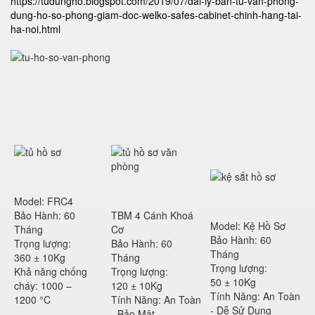
https://tudungho.blogspot.com/2019/07/dai-ly-ban-tu-van-phong-
dung-ho-so-phong-giam-doc-welko-safes-cabinet-chinh-hang-tai-
ha-noi.html
Model: FRC4
Bảo Hành: 60
TBM 4 Cánh Khoá
Model: Kệ Hồ Sơ
Tháng
Cơ
Bảo Hành: 60
Trọng lượng:
Bảo Hành: 60
Tháng
360 ± 10Kg
Tháng
Trọng lượng:
Khả năng chống
Trọng lượng:
50 ± 10Kg
cháy: 1000 –
120 ± 10Kg
Tính Năng: An Toàn
1200 °C
Tính Năng: An Toàn
- Dễ Sử Dụng
- Bảo Mật