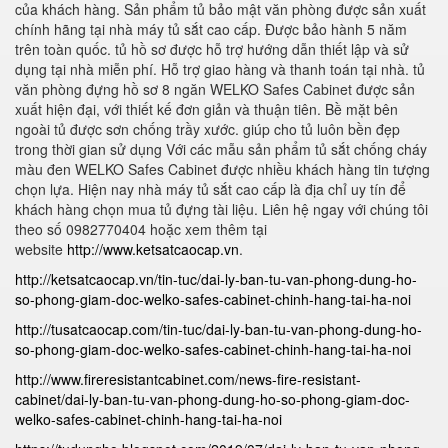
của khách hàng. Sản phẩm tủ bảo mật văn phòng được sản xuất
chính hãng tại nhà máy tủ sắt cao cấp. Được bảo hành 5 năm
trên toàn quốc. tủ hồ sơ được hỗ trợ hướng dẫn thiết lập và sử
dụng tại nhà miễn phí. Hỗ trợ giao hàng và thanh toán tại nhà. tủ
văn phòng đựng hồ sơ 8 ngăn WELKO Safes Cabinet được sản
xuất hiện đại, với thiết kế đơn giản và thuận tiên. Bề mặt bên
ngoài tủ được sơn chống trầy xước. giúp cho tủ luôn bền đẹp
trong thời gian sử dụng Với các mẫu sản phẩm tủ sắt chống cháy
màu đen WELKO Safes Cabinet được nhiều khách hàng tin tượng
chọn lựa. Hiện nay nhà máy tủ sắt cao cấp là địa chỉ uy tín để
khách hàng chọn mua tủ đựng tài liệu. Liên hệ ngay với chúng tôi
theo số 0982770404 hoặc xem thêm tại
website
http://www.ketsatcaocap.vn
.
http://ketsatcaocap.vn/tin-tuc/dai-ly-ban-tu-van-phong-dung-ho-
so-phong-giam-doc-welko-safes-cabinet-chinh-hang-tai-ha-noi
http://tusatcaocap.com/tin-tuc/dai-ly-ban-tu-van-phong-dung-ho-
so-phong-giam-doc-welko-safes-cabinet-chinh-hang-tai-ha-noi
http://www.fireresistantcabinet.com/news-fire-resistant-
cabinet/dai-ly-ban-tu-van-phong-dung-ho-so-phong-giam-doc-
welko-safes-cabinet-chinh-hang-tai-ha-noi