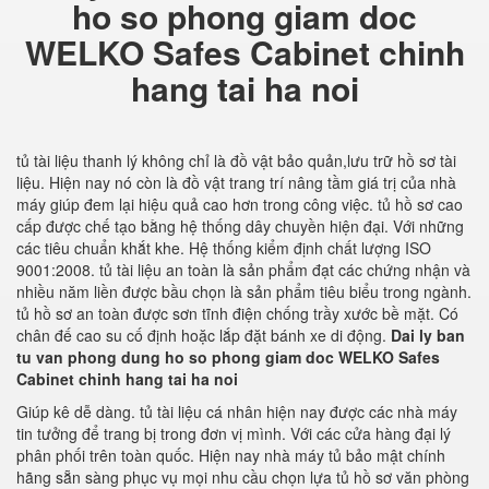
ho so phong giam doc
WELKO Safes Cabinet chinh
hang tai ha noi
tủ tài liệu thanh lý không chỉ là đồ vật bảo quản,lưu trữ hồ sơ tài
liệu. Hiện nay nó còn là đồ vật trang trí nâng tầm giá trị của nhà
máy giúp đem lại hiệu quả cao hơn trong công việc. tủ hồ sơ cao
cấp được chế tạo bằng hệ thống dây chuyền hiện đại. Với những
các tiêu chuẩn khắt khe. Hệ thống kiểm định chất lượng ISO
9001:2008. tủ tài liệu an toàn là sản phẩm đạt các chứng nhận và
nhiều năm liền được bầu chọn là sản phẩm tiêu biểu trong ngành.
tủ hồ sơ an toàn được sơn tĩnh điện chống trầy xước bề mặt. Có
chân đế cao su cố định hoặc lắp đặt bánh xe di động.
Dai ly ban
tu van phong dung ho so phong giam doc WELKO Safes
Cabinet chinh hang tai ha noi
Giúp kê dễ dàng. tủ tài liệu cá nhân hiện nay được các nhà máy
tin tưởng để trang bị trong đơn vị mình. Với các cửa hàng đại lý
phân phối trên toàn quốc. Hiện nay nhà máy tủ bảo mật chính
hãng sẵn sàng phục vụ mọi nhu cầu chọn lựa tủ hồ sơ văn phòng