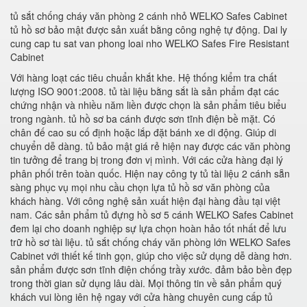
tủ sắt chống cháy văn phòng 2 cánh nhỏ WELKO Safes Cabinet
tủ hồ sơ bảo mật được sản xuất bằng công nghệ tự động. Dai ly
cung cap tu sat van phong loai nho WELKO Safes Fire Resistant
Cabinet
Với hàng loạt các tiêu chuẩn khắt khe. Hệ thống kiểm tra chất
lượng ISO 9001:2008. tủ tài liệu bằng sắt là sản phẩm đạt các
chứng nhận và nhiều năm liền được chọn là sản phẩm tiêu biểu
trong ngành. tủ hồ sơ ba cánh được sơn tĩnh điện bề mặt. Có
chân đế cao su cố định hoặc lắp đặt bánh xe di động. Giúp di
chuyển dễ dàng. tủ bảo mật giá rẻ hiện nay được các văn phòng
tin tưởng để trang bị trong đơn vị mình. Với các cửa hàng đại lý
phân phối trên toàn quốc. Hiện nay công ty tủ tài liệu 2 cánh sẵn
sàng phục vụ mọi nhu cầu chọn lựa tủ hồ sơ văn phòng của
khách hàng. Với công nghệ sản xuất hiện đại hàng đầu tại việt
nam. Các sản phẩm tủ đựng hồ sơ 5 cánh WELKO Safes Cabinet
đem lại cho doanh nghiệp sự lựa chọn hoàn hảo tốt nhất để lưu
trữ hồ sơ tài liệu. tủ sắt chống cháy văn phòng lớn WELKO Safes
Cabinet với thiết kế tinh gọn, giúp cho việc sử dụng dễ dàng hơn.
sản phẩm được sơn tĩnh điện chống trầy xước. đảm bảo bền đẹp
trong thời gian sử dụng lâu dài. Mọi thông tin về sản phẩm quý
khách vui lòng iên hệ ngay với cửa hàng chuyên cung cấp tủ