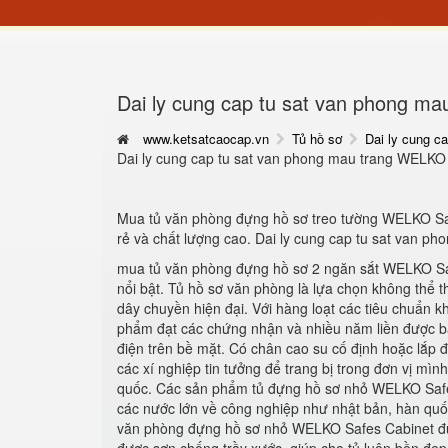
Dai ly cung cap tu sat van phong ma
www.ketsatcaocap.vn
Tủ hồ sơ
Dai ly cung c
Dai ly cung cap tu sat van phong mau trang WELKO 
Mua tủ văn phòng đựng hồ sơ treo tường WELKO Safe
rẻ và chất lượng cao. Dai ly cung cap tu sat van p
mua tủ văn phòng đựng hồ sơ 2 ngăn sắt WELKO Saf
nổi bật. Tủ hồ sơ văn phòng là lựa chọn không thể 
dây chuyền hiện đại. Với hàng loạt các tiêu chuẩn k
phẩm đạt các chứng nhận và nhiều năm liền được bầu
điện trên bề mặt. Có chân cao su cố định hoặc lắp 
các xí nghiệp tin tưởng để trang bị trong đơn vị mìn
quốc. Các sản phẩm tủ đựng hồ sơ nhỏ WELKO Safes 
các nước lớn về công nghiệp như nhật bản, hàn quốc,
văn phòng đựng hồ sơ nhỏ WELKO Safes Cabinet được 