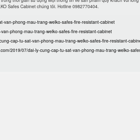
 trong thời gian sử dụng Mọi thông tin về sản phẩm quý khách vui lòng
ELKO Safes Cabinet chúng tôi. Hotline 0982770404.
sat-van-phong-mau-trang-welko-safes-fire-resistant-cabinet
at-van-phong-mau-trang-welko-safes-fire-resistant-cabinet
-cung-cap-tu-sat-van-phong-mau-trang-welko-safes-fire-resistant-cabin
ot.com/2019/07/dai-ly-cung-cap-tu-sat-van-phong-mau-trang-welko-safes