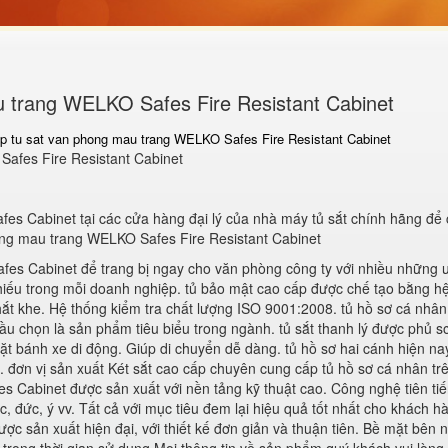
u trang WELKO Safes Fire Resistant Cabinet
ap tu sat van phong mau trang WELKO Safes Fire Resistant Cabinet
Safes Fire Resistant Cabinet
s Cabinet tại các cửa hàng đại lý của nhà máy tủ sắt chính hãng để 
hong mau trang WELKO Safes Fire Resistant Cabinet
es Cabinet để trang bị ngay cho văn phòng công ty với nhiều những 
thiếu trong mỗi doanh nghiệp. tủ bảo mật cao cấp được chế tạo bằng h
hắt khe. Hệ thống kiểm tra chất lượng ISO 9001:2008. tủ hồ sơ cá nhân
 chọn là sản phẩm tiêu biểu trong ngành. tủ sắt thanh lý được phủ sơ
đặt bánh xe di động. Giúp di chuyển dễ dàng. tủ hồ sơ hai cánh hiện n
h. đơn vị sản xuất Két sắt cao cấp chuyên cung cấp tủ hồ sơ cá nhân tr
Cabinet được sản xuất với nền tảng kỹ thuật cao. Công nghệ tiên tiế
 đức, ý vv. Tất cả với mục tiêu đem lại hiệu quả tốt nhất cho khách hà
sản xuất hiện đại, với thiết kế đơn giản và thuận tiên. Bề mặt bên n