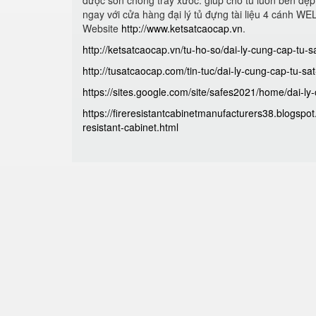
được sơn chống trầy xước. giúp cho tủ luôn bền đẹp
ngay với cửa hàng đại lý tủ đựng tài liệu 4 cánh W
Website
http://www.ketsatcaocap.vn
.
http://ketsatcaocap.vn/tu-ho-so/dai-ly-cung-cap-tu-
http://tusatcaocap.com/tin-tuc/dai-ly-cung-cap-tu-s
https://sites.google.com/site/safes2021/home/dai-ly
https://fireresistantcabinetmanufacturers38.blogsp
resistant-cabinet.html