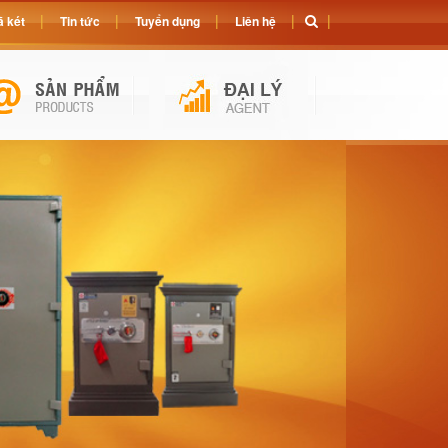
 két
Tin tức
Tuyển dụng
Liên hệ