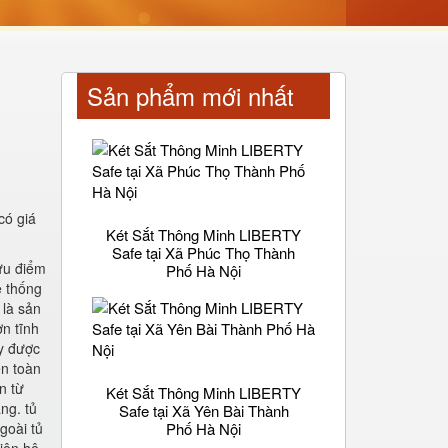
Sản phẩm mới nhất
có giá
Két Sắt Thông Minh LIBERTY
Safe tại Xã Phúc Thọ Thành
ưu điểm
Phố Hà Nội
ệ thống
 là sản
n tĩnh
ay được
ên toàn
n từ
Két Sắt Thông Minh LIBERTY
ng. tủ
Safe tại Xã Yên Bài Thành
goài tủ
Phố Hà Nội