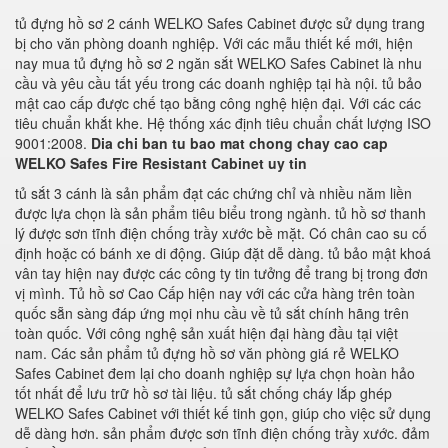
tủ đựng hồ sơ 2 cánh WELKO Safes Cabinet được sử dụng trang
bị cho văn phòng doanh nghiệp. Với các mẫu thiết kế mới, hiện
nay mua tủ đựng hồ sơ 2 ngăn sắt WELKO Safes Cabinet là nhu
cầu và yêu cầu tất yếu trong các doanh nghiệp tại hà nội. tủ bảo
mật cao cấp được chế tạo bằng công nghệ hiện đại. Với các các
tiêu chuẩn khắt khe. Hệ thống xác định tiêu chuẩn chất lượng ISO
9001:2008.
Dia chi ban tu bao mat chong chay cao cap
WELKO Safes Fire Resistant Cabinet uy tin
tủ sắt 3 cánh là sản phẩm đạt các chứng chỉ và nhiều năm liền
được lựa chọn là sản phẩm tiêu biểu trong ngành. tủ hồ sơ thanh
lý được sơn tĩnh điện chống trầy xước bề mặt. Có chân cao su cố
định hoặc có bánh xe di động. Giúp đặt dễ dàng. tủ bảo mật khoá
vân tay hiện nay được các công ty tin tưởng để trang bị trong đơn
vị mình. Tủ hồ sơ Cao Cấp hiện nay với các cửa hàng trên toàn
quốc sẵn sàng đáp ứng mọi nhu cầu về tủ sắt chính hãng trên
toàn quốc. Với công nghệ sản xuất hiện đại hàng đầu tại việt
nam. Các sản phẩm tủ đựng hồ sơ văn phòng giá rẻ WELKO
Safes Cabinet đem lại cho doanh nghiệp sự lựa chọn hoàn hảo
tốt nhất để lưu trữ hồ sơ tài liệu. tủ sắt chống cháy lắp ghép
WELKO Safes Cabinet với thiết kế tinh gọn, giúp cho việc sử dụng
dễ dàng hơn. sản phẩm được sơn tĩnh điện chống trầy xước. đảm