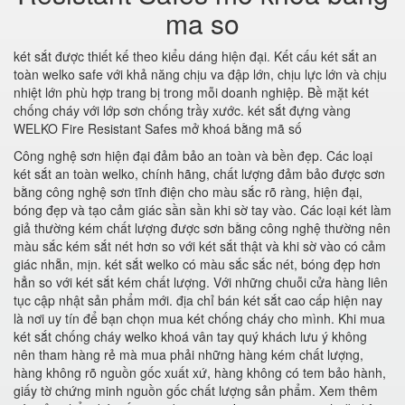
ma so
két sắt được thiết kế theo kiểu dáng hiện đại. Kết cấu két sắt an
toàn welko safe với khả năng chịu va đập lớn, chịu lực lớn và chịu
nhiệt lớn phù hợp trang bị trong mỗi doanh nghiệp. Bề mặt két
chống cháy với lớp sơn chống trầy xước. két sắt đựng vàng
WELKO Fire Resistant Safes mở khoá bằng mã số
Công nghệ sơn hiện đại đảm bảo an toàn và bền đẹp. Các loại
két sắt an toàn welko, chính hãng, chất lượng đảm bảo được sơn
bằng công nghệ sơn tĩnh điện cho màu sắc rõ ràng, hiện đại,
bóng đẹp và tạo cảm giác sần sần khi sờ tay vào. Các loại két làm
giả thường kém chất lượng được sơn bằng công nghệ thường nên
màu sắc kém sắt nét hơn so với két sắt thật và khi sờ vào có cảm
giác nhẵn, mịn. két sắt welko có màu sắc sắc nét, bóng đẹp hơn
hẳn so với két sắt kém chất lượng. Với những chuỗi cửa hàng liên
tục cập nhật sản phẩm mới. địa chỉ bán két sắt cao cấp hiện nay
là nơi uy tín để bạn chọn mua két chống cháy cho mình. Khi mua
két sắt chống cháy welko khoá vân tay quý khách lưu ý không
nên tham hàng rẻ mà mua phải những hàng kém chất lượng,
hàng không rõ nguồn gốc xuất xứ, hàng không có tem bảo hành,
giấy tờ chứng minh nguồn gốc chất lượng sản phẩm. Xem thêm