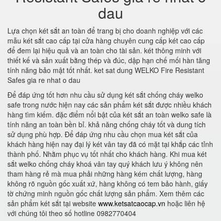
dau
Lựa chọn két sắt an toàn để trang bị cho doanh nghiệp với các
mẫu két sắt cao cấp tại cửa hàng chuyên cung cấp két cao cấp
để đem lại hiệu quả và an toàn cho tài sản. két thông minh với
thiết kế và sản xuất bằng thép và đúc, dập hạn chế mối hàn tăng
tính năng bảo mật tốt nhất. ket sat dung WELKO Fire Resistant
Safes gia re nhat o dau
Để đáp ứng tốt hơn nhu cầu sử dụng két sắt chống cháy welko
safe trong nước hiện nay các sản phẩm két sắt được nhiều khách
hàng tìm kiếm. đặc điểm nổi bật của két sắt an toàn welko safe là
tính năng an toàn bền bỉ. khả năng chống cháy tốt và dung tích
sử dụng phù hợp. Để đáp ứng nhu cầu chọn mua két sắt của
khách hàng hiện nay đại lý két vân tay đã có mặt tại khắp các tỉnh
thành phố. Nhằm phục vụ tốt nhất cho khách hàng. Khi mua két
sắt welko chống cháy khoá vân tay quý khách lưu ý không nên
tham hàng rẻ mà mua phải những hàng kém chất lượng, hàng
không rõ nguồn gốc xuất xứ, hàng không có tem bảo hành, giấy
tờ chứng minh nguồn gốc chất lượng sản phẩm. Xem thêm các
sản phẩm két sắt tại website
www.ketsatcaocap.vn
hoặc liên hệ
với chúng tôi theo số hotline 0982770404