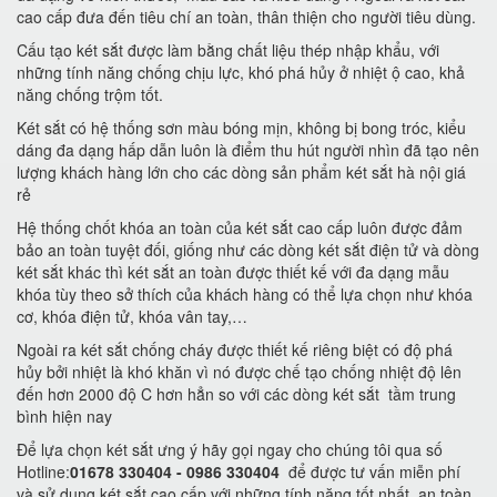
cao cấp đưa đến tiêu chí an toàn, thân thiện cho người tiêu dùng.
Cấu tạo két sắt được làm bằng chất liệu thép nhập khẩu, với
những tính năng chống chịu lực, khó phá hủy ở nhiệt ộ cao, khả
năng chống trộm tốt.
Két sắt có hệ thống sơn màu bóng mịn, không bị bong tróc, kiểu
dáng đa dạng hấp dẫn luôn là điểm thu hút người nhìn đã tạo nên
lượng khách hàng lớn cho các dòng sản phẩm két sắt hà nội giá
rẻ
Hệ thống chốt khóa an toàn của két sắt cao cấp luôn được đảm
bảo an toàn tuyệt đối, giống như các dòng két sắt điện tử và dòng
két sắt khác thì két sắt an toàn được thiết kế với đa dạng mẫu
khóa tùy theo sở thích của khách hàng có thể lựa chọn như khóa
cơ, khóa điện tử, khóa vân tay,…
Ngoài ra két sắt chống cháy được thiết kế riêng biệt có độ phá
hủy bởi nhiệt là khó khăn vì nó được chế tạo chống nhiệt độ lên
đến hơn 2000 độ C hơn hẳn so với các dòng két sắt tầm trung
bình hiện nay
Để lựa chọn két sắt ưng ý hãy gọi ngay cho chúng tôi qua số
Hotline:
01678 330404 - 0986 330404
để được tư vấn miễn phí
và sử dụng két sắt cao cấp với những tính năng tốt nhất, an toàn