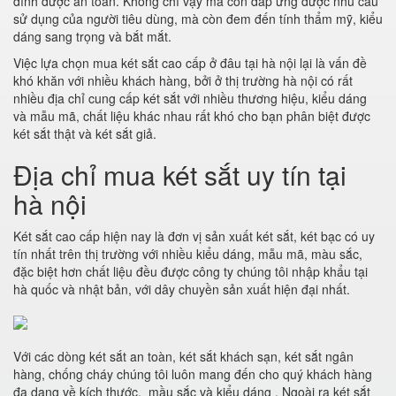
đình được an toàn. Không chỉ vậy mà còn đáp ứng được nhu cầu
sử dụng của người tiêu dùng, mà còn đem đến tính thẩm mỹ, kiểu
dáng sang trọng và bắt mắt.
Việc lựa chọn mua két sắt cao cấp ở đâu tại hà nội lại là vấn đề
khó khăn với nhiều khách hàng, bởi ở thị trường hà nội có rất
nhiều địa chỉ cung cấp két sắt với nhiều thương hiệu, kiểu dáng
và mẫu mã, chất liệu khác nhau rất khó cho bạn phân biệt được
két sắt thật và két sắt giả.
Địa chỉ mua két sắt uy tín tại
hà nội
Két sắt cao cấp hiện nay là đơn vị sản xuất két sắt, két bạc có uy
tín nhất trên thị trường với nhiều kiểu dáng, mẫu mã, màu sắc,
đặc biệt hơn chất liệu đều được công ty chúng tôi nhập khẩu tại
hà quốc và nhật bản, với dây chuyền sản xuất hiện đại nhất.
Với các dòng két sắt an toàn, két sắt khách sạn, két sắt ngân
hàng, chống cháy chúng tôi luôn mang đến cho quý khách hàng
đa dạng về kích thước, mầu sắc và kiểu dáng . Ngoài ra két sắt