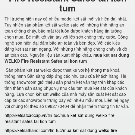
tum
Thị trường hiện nay có nhiều model két sắt mới và hiện đại nhất.
Tuy nhiên sản phẩm két sắt welko safe với những tính năng an
toàn chống cháy, bảo mật tốt luôn được khách hàng tin tưởng
chọn mua. Bề mặt két vân tay với lớp sơn chống trầy xước. Công
nghệ sơn hiện đại đảm bảo an toàn và bền đẹp. Với các kiểu
dáng két sắt nằm ngang. Với những tính năng chống cháy và độ
an toàn cao, Nguyên liệu sản xuất nhập khẩu.
mua ket sat dung
WELKO Fire Resistant Safes tai kon tum
Sản phẩm két sắt welko được thiết kế với hệ thống mã khoá
thông minh Sẵn sàng đáp ứng các nhu cầu của khách hàng. Hệ
thống showroom giới thiệu sản phẩm két vân tay trên khắp các
tỉnh thành sẵn sàng phục vụ nhu cầu tìm mua két sắt của khách
hàng. Lựa chọn két sắt welko của nhà máy sản xuất két sắt cao
cấp tại các showroom trưng bày với nhiều mẫu mới. Liên hệ ngay
với chúng tôi theo số 0982770404 để nhận thêm thông tin tư vấn.
http://ketsatcaocap.vn/tin-tuc/mua-ket-sat-dung-welko-fire-
resistant-safes-tai-kon-tum
https://ketsathanoi.com/tin-tuc/mua-ket-sat-dung-welko-fire-