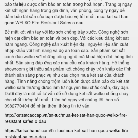
bảo tài liệu được đảm bảo an toàn trong hoả hoạn. Trang bị ngay
két sắt ngân hàng trong gia đình, văn phòng, công ty ngay để
đảm bảo tài sản của bạn được bảo vệ tốt nhất. mua ket sat han
quoc WELKO Fire Resistant Safes o dau
Bề mặt két vân tay với lớp sơn chống trầy xước. Công nghệ sơn
hiện đại đảm bảo an toàn và bền đẹp. Với các kiểu dáng két sắt
nằm ngang. Công nghệ sản xuất hiện đại, nguyên liệu sản xuất
nhập khẩu với tính năng và độ an toàn cao. Sản phẩm két sắt
cánh đúc welko với những công nghệ mã khoá hiện đại thông tinh
nhất. Sẵn sàng đáp ứng các nhu cầu của khách hàng. Hệ thống
showroom giới thiệu sản phẩm két chống cháy trên khắp các tỉnh
thành sẵn sàng phục vụ nhu cầu chọn mua két sắt của khách
hàng. Tính năng chống trộm luôn luôn được đảm bảo do két sắt
welko safe thường được làm từ nguyên liệu chắc chắn, dày dặn.
Dưới đây là một số tư vấn để sử dụng két sắt welko chống cháy
cho chất lượng tốt nhất. Liên hệ ngay với chúng tôi theo số
0982770404 để nhận thêm thông tin tư vấn.
http://ketsatcaocap.vn/tin-tuc/mua-ket-sat-han-quoc-welko-fire-
resistant-safes-o-dau
https://ketsathanoi.com/tin-tuc/mua-ket-sat-han-quoc-welko-fire-
resistant-safes-o-dau