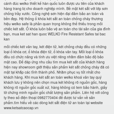
cánh đúc welko thiết kế hàn quốc luôn được ưu tiên của khách
hàng trang bị cho doanh nghiệp mình. Bề mặt két sắt với lớp sơn
chống trầy xước. Công nghệ sơn hiện đại đảm bảo an toàn và
bền đẹp. Hệ thống ổ khóa két sắt an toàn chống cháy thương
hiệu welko safe là phần quan trọng không thể thiếu trong mỗi
chiếc két sắt. Ổ khóa luôn bảo vệ an toàn cho tài sản của gia đình
bạn, mua ket sat han quoc WELKO Fire Resistant Safes tai bac
kan
mỗi chiếc két vân tay, két điện tử, két chống cháy đều có những
loại ổ khóa cơ, ổ khóa điện tử, ổ khóa vân tay. Mỗi loại ổ khóa
đều có chức năng và tính ưu việt riêng nhằm đảm bảo độ bảo
mật cao. Để đáp ứng nhu cầu tìm mua két sắt của khách hàng
hiện nay showroom giới thiệu sản phẩm két sắt chống cháy đã có
mặt tại khắp các tỉnh thành phố. Nhằm phục vụ tốt nhất cho
khách hàng. Khi mua két sắt an toàn welko khoá vân tay quý
khách lưu ý không nên chọn mua két không rõ nguồn gốc, hàng
không rõ nguồn gốc xuất xứ, hàng không có tem bảo hành, giấy
tờ chứng minh nguồn gốc chất lượng sản phẩm. Liên hệ với công
ty theo số điện thoại 0982770404 để được tư vấn về sản
phẩm.tìm hiểu về các dòng két sắt điện tử an toàn tại website
www.ketsatcaocap.vn