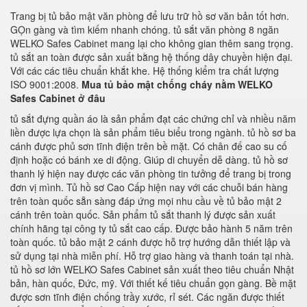
Trang bị tủ bảo mật văn phòng để lưu trữ hồ sơ văn bản tốt hơn.
GỌn gàng và tìm kiếm nhanh chóng. tủ sắt văn phòng 8 ngăn
WELKO Safes Cabinet mang lại cho không gian thêm sang trọng.
tủ sắt an toàn được sản xuất bằng hệ thống dây chuyền hiện đại.
Với các các tiêu chuẩn khắt khe. Hệ thống kiểm tra chất lượng
ISO 9001:2008.
Mua tủ bảo mật chống cháy nằm WELKO
Safes Cabinet ở đâu
tủ sắt đựng quần áo là sản phẩm đạt các chứng chỉ và nhiều năm
liền được lựa chọn là sản phẩm tiêu biểu trong ngành. tủ hồ sơ ba
cánh được phủ sơn tĩnh điện trên bề mặt. Có chân đế cao su cố
định hoặc có bánh xe di động. Giúp di chuyển dễ dàng. tủ hồ sơ
thanh lý hiện nay được các văn phòng tin tưởng để trang bị trong
đơn vị mình. Tủ hồ sơ Cao Cấp hiện nay với các chuỗi bán hàng
trên toàn quốc sẵn sàng đáp ứng mọi nhu cầu về tủ bảo mật 2
cánh trên toàn quốc. Sản phẩm tủ sắt thanh lý được sản xuất
chính hãng tại công ty tủ sắt cao cấp. Được bảo hành 5 năm trên
toàn quốc. tủ bảo mật 2 cánh được hỗ trợ hướng dẫn thiết lập và
sử dụng tại nhà miễn phí. Hỗ trợ giao hàng và thanh toán tại nhà.
tủ hồ sơ lớn WELKO Safes Cabinet sản xuất theo tiêu chuẩn Nhật
bản, hàn quốc, Đức, mỹ. Với thiết kế tiêu chuẩn gọn gàng. Bề mặt
được sơn tĩnh điện chống trầy xước, rỉ sét. Các ngăn được thiết