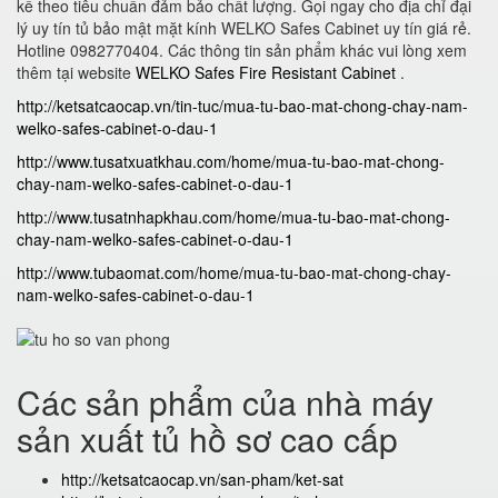
kế theo tiêu chuẩn đảm bảo chất lượng. Gọi ngay cho địa chỉ đại
lý uy tín tủ bảo mật mặt kính WELKO Safes Cabinet uy tín giá rẻ.
Hotline 0982770404. Các thông tin sản phẩm khác vui lòng xem
thêm tại website
WELKO Safes Fire Resistant Cabinet
.
http://ketsatcaocap.vn/tin-tuc/mua-tu-bao-mat-chong-chay-nam-
welko-safes-cabinet-o-dau-1
http://www.tusatxuatkhau.com/home/mua-tu-bao-mat-chong-
chay-nam-welko-safes-cabinet-o-dau-1
http://www.tusatnhapkhau.com/home/mua-tu-bao-mat-chong-
chay-nam-welko-safes-cabinet-o-dau-1
http://www.tubaomat.com/home/mua-tu-bao-mat-chong-chay-
nam-welko-safes-cabinet-o-dau-1
Các sản phẩm của nhà máy
sản xuất tủ hồ sơ cao cấp
http://ketsatcaocap.vn/san-pham/ket-sat