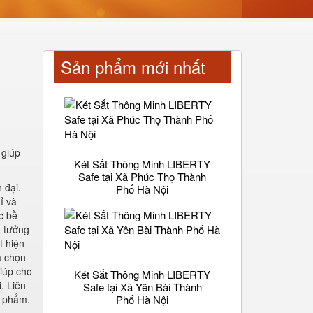
Sản phẩm mới nhất
 giúp
Két Sắt Thông Minh LIBERTY
Safe tại Xã Phúc Thọ Thành
 đại.
Phố Hà Nội
ỉ và
c bề
n tưởng
t hiện
a chọn
giúp cho
Két Sắt Thông Minh LIBERTY
. Liên
Safe tại Xã Yên Bài Thành
n phẩm.
Phố Hà Nội