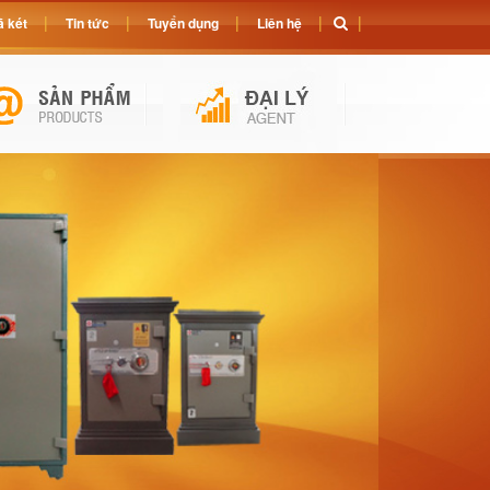
 két
Tin tức
Tuyển dụng
Liên hệ