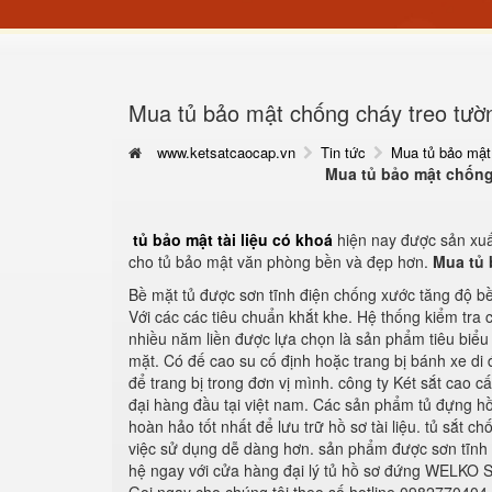
Mua tủ bảo mật chống cháy treo tư
www.ketsatcaocap.vn
Tin tức
Mua tủ bảo mật
Mua tủ bảo mật chống
tủ bảo mật tài liệu có khoá
hiện nay được sản xuấ
cho tủ bảo mật văn phòng bền và đẹp hơn.
Mua tủ 
Bề mặt tủ được sơn tĩnh điện chống xước tăng độ bề
Với các các tiêu chuẩn khắt khe. Hệ thống kiểm tra 
nhiều năm liền được lựa chọn là sản phẩm tiêu biểu
mặt. Có đế cao su cố định hoặc trang bị bánh xe di 
để trang bị trong đơn vị mình. công ty Két sắt cao c
đại hàng đầu tại việt nam. Các sản phẩm tủ đựng 
hoàn hảo tốt nhất để lưu trữ hồ sơ tài liệu. tủ sắt
việc sử dụng dễ dàng hơn. sản phẩm được sơn tĩnh đ
hệ ngay với cửa hàng đại lý tủ hồ sơ đứng WELKO Saf