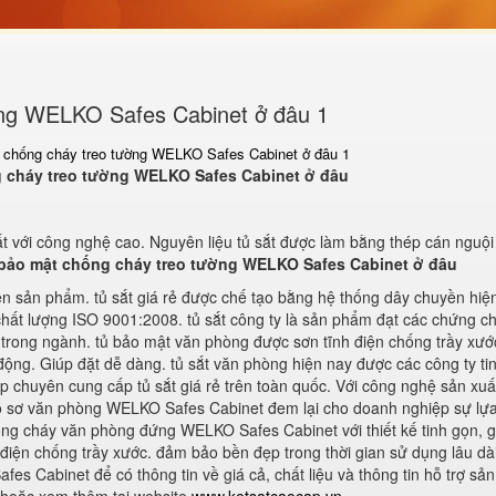
ờng WELKO Safes Cabinet ở đâu 1
 chống cháy treo tường WELKO Safes Cabinet ở đâu 1
 cháy treo tường WELKO Safes Cabinet ở đâu
t với công nghệ cao. Nguyên liệu tủ sắt được làm bằng thép cán nguội
bảo mật chống cháy treo tường WELKO Safes Cabinet ở đâu
n sản phẩm. tủ sắt giá rẻ được chế tạo bằng hệ thống dây chuyền hiện
chất lượng ISO 9001:2008. tủ sắt công ty là sản phẩm đạt các chứng ch
 trong ngành. tủ bảo mật văn phòng được sơn tĩnh điện chống trầy xướ
động. Giúp đặt dễ dàng. tủ sắt văn phòng hiện nay được các công ty ti
ấp chuyên cung cấp tủ sắt giá rẻ trên toàn quốc. Với công nghệ sản xuấ
hồ sơ văn phòng WELKO Safes Cabinet đem lại cho doanh nghiệp sự lự
 chống cháy văn phòng đứng WELKO Safes Cabinet với thiết kế tinh gọn, 
iện chống trầy xước. đảm bảo bền đẹp trong thời gian sử dụng lâu dài
es Cabinet để có thông tin về giá cả, chất liệu và thông tin hỗ trợ sả