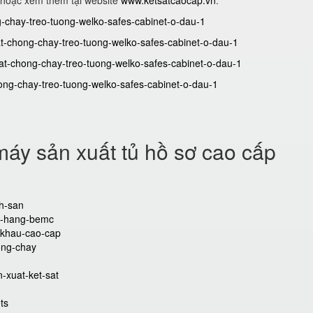
 hoặc xem thêm tại website
www.ketsatcaocap.vn
.
g-chay-treo-tuong-welko-safes-cabinet-o-dau-1
-chong-chay-treo-tuong-welko-safes-cabinet-o-dau-1
t-chong-chay-treo-tuong-welko-safes-cabinet-o-dau-1
ng-chay-treo-tuong-welko-safes-cabinet-o-dau-1
áy sản xuất tủ hồ sơ cao cấp
ch-san
an-hang-bemc
t-khau-cao-cap
ong-chay
-xuat-ket-sat
ts