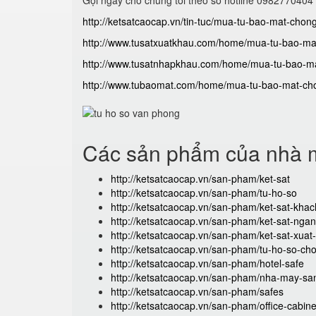
Gọi ngay cho chúng tôi theo số hotline 0982770404
http://ketsatcaocap.vn/tin-tuc/mua-tu-bao-mat-chon
http://www.tusatxuatkhau.com/home/mua-tu-bao-mat
http://www.tusatnhapkhau.com/home/mua-tu-bao-ma
http://www.tubaomat.com/home/mua-tu-bao-mat-cho
Các sản phẩm của nhà m
http://ketsatcaocap.vn/san-pham/ket-sat
http://ketsatcaocap.vn/san-pham/tu-ho-so
http://ketsatcaocap.vn/san-pham/ket-sat-kha
http://ketsatcaocap.vn/san-pham/ket-sat-ng
http://ketsatcaocap.vn/san-pham/ket-sat-xua
http://ketsatcaocap.vn/san-pham/tu-ho-so-ch
http://ketsatcaocap.vn/san-pham/hotel-safe
http://ketsatcaocap.vn/san-pham/nha-may-san
http://ketsatcaocap.vn/san-pham/safes
http://ketsatcaocap.vn/san-pham/office-cabine