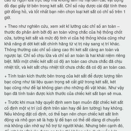
đồ đạc giấy tờ bên trong két sắt. Chỉ số này được cài đặt tính theo
giờ đồng hồ, và tốt nhất bạn nên chọn loại két sắt có chỉ số trên 1
giờ.
+ Theo như nghiên cứu, xem xét kĩ lưỡng các chỉ số an toàn –
thước đo phản ánh bởi độ an toàn vững chắc của hệ thống chốt
cửa, tường két sắt và mức độ tinh vi của hệ thống khóa cũng như
khả năng di dời két sắt chính hãng từ vị trị này sang vị trí khác.
Thông thường các chỉ số càng cao thì két sắt càng an toàn và
ngược lại. Chỉ số chịu lửa và chỉ số an toàn là hai khái niệm riêng
biệt. Mỗi một chiếc két sắt có độ an toàn cao chưa chắc đã chịu
nhiệt tốt, và két sắt chịu nhiệt tốt chưa chắc đã có độ an toàn cao.
+ Tính toán kích thước bên trong của két sắt để được lượng tiền
bạc cũng như tài liệu quan trọng sẽ cất giữ trong két sắt, két
bạc cũng như để lại không gian cho những đồ vật khác. Như vậy
bạn đã tính toán được kích thước của chiếc két sắt bạn sẽ mua.
+ Trước khi mua hãy quyết định xem bạn muốn đặt chiếc két sắt
cố định một vị trí (cố định trên sàn hay để âm tường) hay không.
Nếu không đặt cố định, có thể bạn nên chọn chiếc két sắt linh
động và nhỏ gọn sẽ là hợp lý để bạn có thể dễ dàng di chuyển
mà không cần nhờ sự hỗ trợ từ người khác. Nhưng bên cạnh đó,