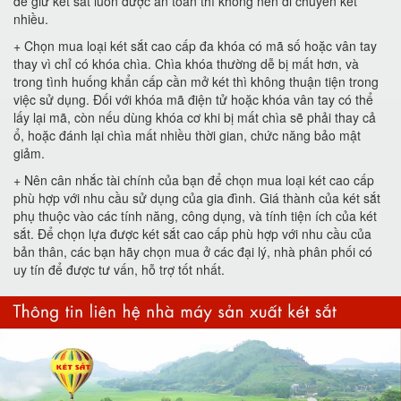
để giữ két sắt luôn được an toàn thì không nên di chuyển két
nhiều.
+ Chọn mua loại két sắt cao cấp đa khóa có mã số hoặc vân tay
thay vì chỉ có khóa chìa. Chìa khóa thường dễ bị mất hơn, và
trong tình huống khẩn cấp cần mở két thì không thuận tiện trong
việc sử dụng. Đối với khóa mã điện tử hoặc khóa vân tay có thể
lấy lại mã, còn nếu dùng khóa cơ khi bị mất chìa sẽ phải thay cả
ổ, hoặc đánh lại chìa mất nhiều thời gian, chức năng bảo mật
giảm.
+ Nên cân nhắc tài chính của bạn để chọn mua loại két cao cấp
phù hợp với nhu cầu sử dụng của gia đình. Giá thành của két sắt
phụ thuộc vào các tính năng, công dụng, và tính tiện ích của két
sắt. Để chọn lựa được két sắt cao cấp phù hợp với nhu cầu của
bản thân, các bạn hãy chọn mua ở các đại lý, nhà phân phối có
uy tín để được tư vấn, hỗ trợ tốt nhất.