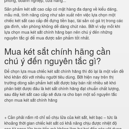
phòng, doanh nghiệp, cửa hàng...
Sản phẩm két sắt cao cấp có mặt hàng đa dạng về kiểu dáng,
mẫu mã, tính năng cũng như sản xuất nên việc lựa chọn một
chiếc két sắt cao cấp để đựng tiền bạc, tài sản có gá trị trong các
gia đình, văn phòng không dễ dàng chút nào. Bởi vì vậy mỗi khi
lựa chọn mua két sắt chính hãng bạn nên chú ý đến những
nguyên tắc gì để mua được sản phẩm tốt nhất.
Mua két sắt chính hãng cần
chú ý đến nguyên tắc gì?
Để chọn lựa mua chiếc két sắt chính hãng thì đó lại là một vấn đề
khó khăn đối với nhiều người tiêu dùng. Bởi hiện nay trên thị
trường dòng sản phẩm két sắt được bày bán rất nhiều sẽ khó
phân biệt được đâu là két sắt chính hãng đạt chuẩn chất lượng,
sau đây két sắt cao cấp sẽ đưa ra cho bạn một số nguyên tắc
chọn mua két sắt chính hãng
+ Cần phải nắm rõ chỉ số chịu lửa của két sắt, két bạc – tức là
khoảng thời gian chiếc két sắt có khả năng chịu được nhiệt độ
cao từ ngọn lửa trực tiếp mà không làm hư hại đến các vật dụng