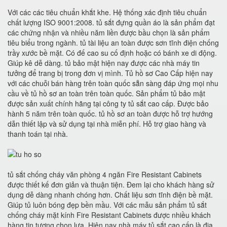
Với các các tiêu chuẩn khắt khe. Hệ thống xác định tiêu chuẩn
chất lượng ISO 9001:2008. tủ sắt đựng quần áo là sản phẩm đạt
các chứng nhận và nhiều năm liền được bầu chọn là sản phẩm
tiêu biểu trong ngành. tủ tài liệu an toàn được sơn tĩnh điện chống
trầy xước bề mặt. Có đế cao su cố định hoặc có bánh xe di động.
Giúp kê dễ dàng. tủ bảo mật hiện nay được các nhà máy tin
tưởng để trang bị trong đơn vị mình. Tủ hồ sơ Cao Cấp hiện nay
với các chuỗi bán hàng trên toàn quốc sẵn sàng đáp ứng mọi nhu
cầu về tủ hồ sơ an toàn trên toàn quốc. Sản phẩm tủ bảo mật
được sản xuất chính hãng tại công ty tủ sắt cao cấp. Được bảo
hành 5 năm trên toàn quốc. tủ hồ sơ an toàn được hỗ trợ hướng
dẫn thiết lập và sử dụng tại nhà miễn phí. Hỗ trợ giao hàng và
thanh toán tại nhà.
tủ sắt chống cháy văn phòng 4 ngăn Fire Resistant Cabinets
được thiết kế đơn giản và thuận tiện. Đem lại cho khách hàng sử
dụng dễ dàng nhanh chóng hơn. Chất liệu sơn tĩnh điện bề mặt.
Giúp tủ luôn bóng đẹp bền mầu. Với các mẫu sản phẩm tủ sắt
chống cháy mặt kính Fire Resistant Cabinets được nhiều khách
hàng tin tượng chọn lựa. Hiện nay nhà máy tủ sắt cao cấp là địa