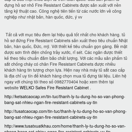
đựng hồ sơ nhỏ Fire Resistant Cabinets được sản xuất với nền
tảng kỹ thuật cao. Công nghệ tiên tiến từ các nước lớn về công
nghiệp như nhật bản, hàn quốc, đức, ý vv
Tất cả với mục tiêu đem lại hiệu quả tốt nhất cho khách hàng. tủ
hồ sơ đứng Fire Resistant Cabinets sản xuất theo tiêu chuẩn Nhật
bản, hàn quốc, Đức, mỹ. Với thiết kế tiêu chuẩn gọn gàng. Bề mặt
được sơn tĩnh điện chống trầy xước, rỉ sét. Các ngăn được thiết
kế theo tiêu chuẩn đảm bảo chất lượng. Với các mẫu sản phẩm tủ
sắt chống cháy có chân Fire Resistant Cabinets được nhiều
khách hàng tin tượng chọn lựa. Hiện nay nhà máy tủ sắt cao cấp
là địa chỉ uy tín để khách hàng chọn mua tủ đựng tài liệu. Liên hệ
ngay với chúng tôi theo số 0982770404 hoặc xem thêm tại
website
WELKO Safes Fire Resistant Cabinet
.
http://ketsatcaocap.vn/tin-tuc/thanh-ly-tu-dung-ho-so-van-phong-
bang-sat-nhieu-ngan-fire-resistant-cabinets-uy-tin
http://tusatcaocap.com/tin-tuc/thanh-ly-tu-dung-ho-so-van-phong-
bang-sat-nhieu-ngan-fire-resistant-cabinets-uy-tin
http://www.tusatxuatkhau.com/home/thanh-ly-tu-dung-ho-so-van-
phong-bang-sat-nhieu-ngan-fire-resistant-cabinets-uy-tin