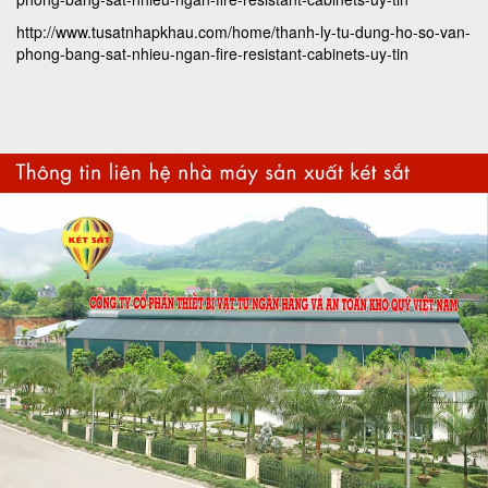
http://www.tusatnhapkhau.com/home/thanh-ly-tu-dung-ho-so-van-
phong-bang-sat-nhieu-ngan-fire-resistant-cabinets-uy-tin