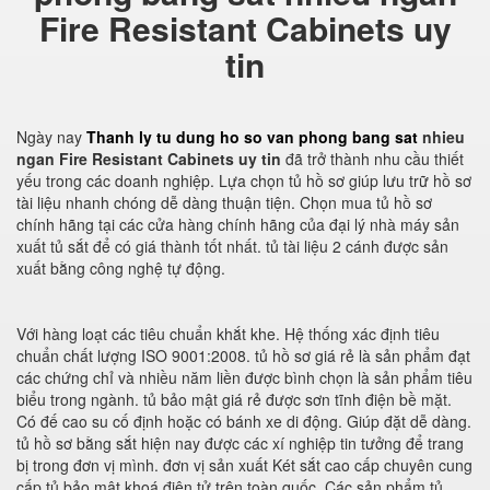
Fire Resistant Cabinets uy
tin
Ngày nay
Thanh ly tu dung ho so van phong bang sat
nhieu
ngan Fire Resistant Cabinets uy tin
đã trở thành nhu cầu thiết
yếu trong các doanh nghiệp. Lựa chọn tủ hồ sơ giúp lưu trữ hồ sơ
tài liệu nhanh chóng dễ dàng thuận tiện. Chọn mua tủ hồ sơ
chính hãng tại các cửa hàng chính hãng của đại lý nhà máy sản
xuất tủ sắt để có giá thành tốt nhất. tủ tài liệu 2 cánh được sản
xuất bằng công nghệ tự động.
Với hàng loạt các tiêu chuẩn khắt khe. Hệ thống xác định tiêu
chuẩn chất lượng ISO 9001:2008. tủ hồ sơ giá rẻ là sản phẩm đạt
các chứng chỉ và nhiều năm liền được bình chọn là sản phẩm tiêu
biểu trong ngành. tủ bảo mật giá rẻ được sơn tĩnh điện bề mặt.
Có đế cao su cố định hoặc có bánh xe di động. Giúp đặt dễ dàng.
tủ hồ sơ bằng sắt hiện nay được các xí nghiệp tin tưởng để trang
bị trong đơn vị mình. đơn vị sản xuất Két sắt cao cấp chuyên cung
cấp tủ bảo mật khoá điện tử trên toàn quốc. Các sản phẩm tủ