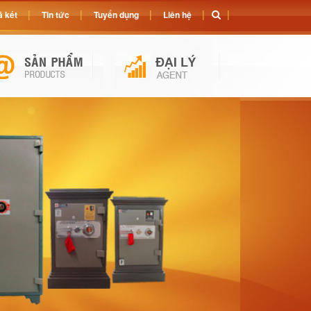
 két
Tin tức
Tuyển dụng
Liên hệ