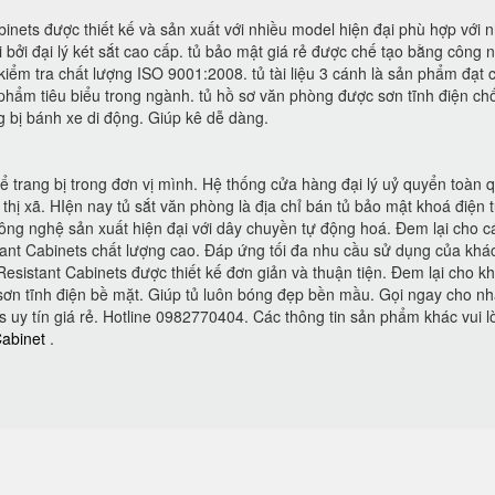
inets được thiết kế và sản xuất với nhiều model hiện đại phù hợp với 
i đại lý két sắt cao cấp. tủ bảo mật giá rẻ được chế tạo bằng công 
iểm tra chất lượng ISO 9001:2008. tủ tài liệu 3 cánh là sản phẩm đạt 
phẩm tiêu biểu trong ngành. tủ hồ sơ văn phòng được sơn tĩnh điện ch
g bị bánh xe di động. Giúp kê dễ dàng.
để trang bị trong đơn vị mình. Hệ thống cửa hàng đại lý uỷ quyển toàn 
 thị xã. HIện nay tủ sắt văn phòng là địa chỉ bán tủ bảo mật khoá điện 
ng nghệ sản xuất hiện đại với dây chuyền tự động hoá. Đem lại cho c
ant Cabinets chất lượng cao. Đáp ứng tối đa nhu cầu sử dụng của khá
esistant Cabinets được thiết kế đơn giản và thuận tiện. Đem lại cho k
ơn tĩnh điện bề mặt. Giúp tủ luôn bóng đẹp bền mầu. Gọi ngay cho n
s uy tín giá rẻ. Hotline 0982770404. Các thông tin sản phẩm khác vui l
Cabinet
.