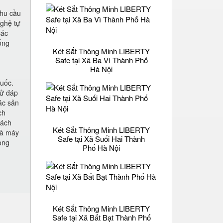
nhu cầu
nghệ tự
các
ống
Két Sắt Thông Minh LIBERTY
Safe tại Xã Ba Vì Thành Phố
Hà Nội
quốc.
tử đáp
ác sản
ch
hách
Két Sắt Thông Minh LIBERTY
hà máy
Safe tại Xã Suối Hai Thành
òng
Phố Hà Nội
Két Sắt Thông Minh LIBERTY
Safe tại Xã Bất Bạt Thành Phố