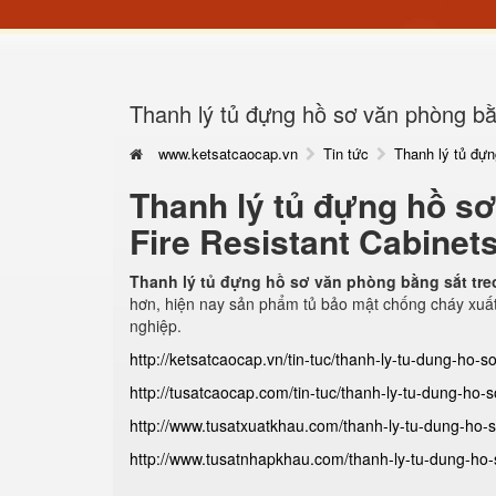
Thanh lý tủ đựng hồ sơ văn phòng bằn
www.ketsatcaocap.vn
Tin tức
Thanh lý tủ đựn
Thanh lý tủ đựng hồ sơ
Fire Resistant Cabinets
Thanh lý tủ đựng hồ sơ văn phòng bằng sắt treo
hơn, hiện nay sản phẩm tủ bảo mật chống cháy xuất
nghiệp.
http://ketsatcaocap.vn/tin-tuc/thanh-ly-tu-dung-ho-s
http://tusatcaocap.com/tin-tuc/thanh-ly-tu-dung-ho-s
http://www.tusatxuatkhau.com/thanh-ly-tu-dung-ho-so
http://www.tusatnhapkhau.com/thanh-ly-tu-dung-ho-s