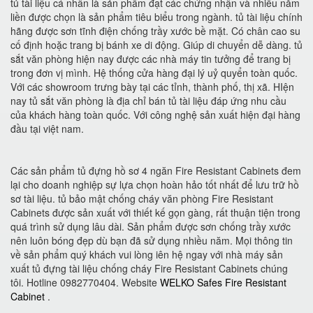
tủ tài liệu cá nhân là sản phẩm đạt các chứng nhận và nhiều năm
liền được chọn là sản phẩm tiêu biểu trong ngành. tủ tài liệu chính
hãng được sơn tĩnh điện chống trầy xước bề mặt. Có chân cao su
cố định hoặc trang bị bánh xe di động. Giúp di chuyển dễ dàng. tủ
sắt văn phòng hiện nay được các nhà máy tin tưởng để trang bị
trong đơn vị mình. Hệ thống cửa hàng đại lý uỷ quyển toàn quốc.
Với các showroom trưng bày tại các tỉnh, thành phố, thị xã. HIện
nay tủ sắt văn phòng là địa chỉ bán tủ tài liệu đáp ứng nhu cầu
của khách hàng toàn quốc. Với công nghệ sản xuất hiện đại hàng
đầu tại việt nam.
Các sản phẩm tủ đựng hồ sơ 4 ngăn Fire Resistant Cabinets đem
lại cho doanh nghiệp sự lựa chọn hoàn hảo tốt nhất để lưu trữ hồ
sơ tài liệu. tủ bảo mật chống cháy văn phòng Fire Resistant
Cabinets được sản xuất với thiết kế gọn gàng, rất thuận tiện trong
quá trình sử dụng lâu dài. Sản phẩm được sơn chống trầy xước
nên luôn bóng đẹp dù bạn đã sử dụng nhiều năm. Mọi thông tin
về sản phẩm quý khách vui lòng iên hệ ngay với nhà máy sản
xuất tủ đựng tài liệu chống cháy Fire Resistant Cabinets chúng
tôi. Hotline 0982770404. Website
WELKO Safes Fire Resistant
Cabinet
.