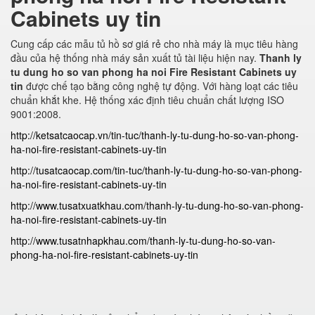
Cabinets uy tin
Cung cấp các mẫu tủ hồ sơ giá rẻ cho nhà máy là mục tiêu hàng
đầu của hệ thống nhà máy sản xuất tủ tài liệu hiện nay.
Thanh ly
tu dung ho so van phong ha noi Fire Resistant Cabinets uy
tin
được chế tạo bằng công nghệ tự động. Với hàng loạt các tiêu
chuẩn khắt khe. Hệ thống xác định tiêu chuẩn chất lượng ISO
9001:2008.
http://ketsatcaocap.vn/tin-tuc/thanh-ly-tu-dung-ho-so-van-phong-
ha-noi-fire-resistant-cabinets-uy-tin
http://tusatcaocap.com/tin-tuc/thanh-ly-tu-dung-ho-so-van-phong-
ha-noi-fire-resistant-cabinets-uy-tin
http://www.tusatxuatkhau.com/thanh-ly-tu-dung-ho-so-van-phong-
ha-noi-fire-resistant-cabinets-uy-tin
http://www.tusatnhapkhau.com/thanh-ly-tu-dung-ho-so-van-
phong-ha-noi-fire-resistant-cabinets-uy-tin