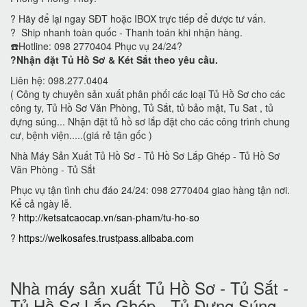
? Hãy để lại ngay SĐT hoặc IBOX trực tiếp để được tư vấn.
? Ship nhanh toàn quốc - Thanh toán khi nhận hàng.
☎️Hotline: 098 2770404 Phục vụ 24/24?
?Nhận đặt Tủ Hồ Sơ & Két Sắt theo yêu cầu.
Liên hệ: 098.277.0404
( Công ty chuyên sản xuất phân phối các loại Tủ Hồ Sơ cho các
công ty, Tủ Hồ Sơ Văn Phòng, Tủ Sắt, tủ bảo mật, Tu Sat , tủ
đựng súng... Nhận đặt tủ hồ sơ lắp đặt cho các công trình chung
cư, bệnh viện.....(giá rẻ tận gốc )
Nhà Máy Sản Xuất Tủ Hồ Sơ - Tủ Hồ Sơ Lắp Ghép - Tủ Hồ Sơ
Văn Phòng - Tủ Sắt
Phục vụ tận tình chu đáo 24/24: 098 2770404 giao hàng tận nơi.
Kể cả ngày lễ.
?
http://ketsatcaocap.vn/san-pham/tu-ho-so
?
https://welkosafes.trustpass.alibaba.com
Nhà máy sản xuất Tủ Hồ Sơ - Tủ Sắt -
Tủ Hồ Sơ Lắp Ghép - Tủ Đựng Súng -