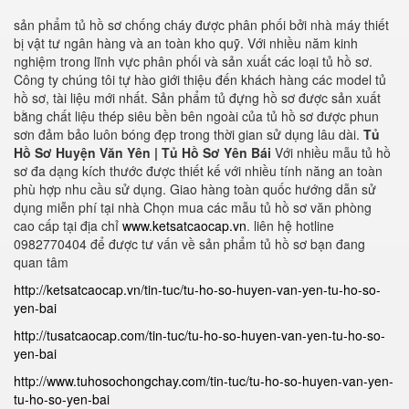
sản phẩm tủ hồ sơ chống cháy được phân phối bởi nhà máy thiết
bị vật tư ngân hàng và an toàn kho quỹ. Với nhiều năm kinh
nghiệm trong lĩnh vực phân phối và sản xuất các loại tủ hồ sơ.
Công ty chúng tôi tự hào giới thiệu đến khách hàng các model tủ
hồ sơ, tài liệu mới nhất. Sản phẩm tủ đựng hồ sơ được sản xuất
bằng chất liệu thép siêu bền bên ngoài của tủ hồ sơ được phun
sơn đảm bảo luôn bóng đẹp trong thời gian sử dụng lâu dài.
Tủ
Hồ Sơ Huyện Văn Yên | Tủ Hồ Sơ Yên Bái
Với nhiều mẫu tủ hồ
sơ đa dạng kích thước được thiết kế với nhiều tính năng an toàn
phù hợp nhu cầu sử dụng. Giao hàng toàn quốc hướng dẫn sử
dụng miễn phí tại nhà Chọn mua các mẫu tủ hồ sơ văn phòng
cao cấp tại địa chỉ
www.ketsatcaocap.vn
. liên hệ hotline
0982770404 để được tư vấn về sản phẩm tủ hồ sơ bạn đang
quan tâm
http://ketsatcaocap.vn/tin-tuc/tu-ho-so-huyen-van-yen-tu-ho-so-
yen-bai
http://tusatcaocap.com/tin-tuc/tu-ho-so-huyen-van-yen-tu-ho-so-
yen-bai
http://www.tuhosochongchay.com/tin-tuc/tu-ho-so-huyen-van-yen-
tu-ho-so-yen-bai