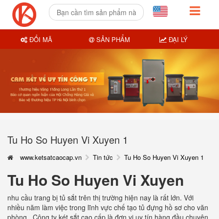
ĐỔI MÃ
SẢN PHẨM
ĐẠI LÝ
Tu Ho So Huyen Vi Xuyen 1
www.ketsatcaocap.vn
Tin tức
Tu Ho So Huyen Vi Xuyen 1
Tu Ho So Huyen Vi Xuyen
nhu cầu trang bị tủ sắt trên thị trường hiện nay là rất lớn. Với
nhiều năm làm việc trong lĩnh vực chế tạo tủ đựng hồ sơ cho văn
phòng . Công ty két sắt cao cấp là đơn vị uy tín hàng đầu chuyên