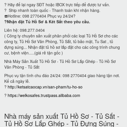
? Hãy để lại ngay SĐT hoặc IBOX trực tiếp để được tư vấn.
? Ship nhanh toàn quốc - Thanh toán khi nhận hàng.
☎️Hotline: 098 2770404 Phục vụ 24/24?
?Nhận đặt Tủ Hồ Sơ & Két Sắt theo yêu cầu.
Liên hệ: 098.277.0404
( Công ty chuyên sản xuất phân phối các loại Tủ Hồ Sơ cho các
công ty, Tủ Hồ Sơ Văn Phòng, Tủ Sắt, tủ bảo mật, Tu Sat , tủ
đựng súng... Nhận đặt tủ hồ sơ lắp đặt cho các công trình chung
cư, bệnh viện.....(giá rẻ tận gốc )
Nhà Máy Sản Xuất Tủ Hồ Sơ - Tủ Hồ Sơ Lắp Ghép - Tủ Hồ Sơ
Văn Phòng - Tủ Sắt
Phục vụ tận tình chu đáo 24/24: 098 2770404 giao hàng tận nơi.
Kể cả ngày lễ.
?
http://ketsatcaocap.vn/san-pham/tu-ho-so
?
https://welkosafes.trustpass.alibaba.com
Nhà máy sản xuất Tủ Hồ Sơ - Tủ Sắt -
Tủ Hồ Sơ Lắp Ghép - Tủ Đựng Súng -