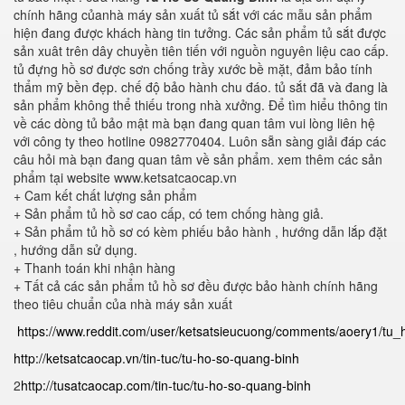
chính hãng củanhà máy sản xuất tủ sắt với các mẫu sản phẩm
hiện đang được khách hàng tin tưởng. Các sản phẩm tủ sắt được
sản xuât trên dây chuyền tiên tiến với nguồn nguyên liệu cao cấp.
tủ đựng hồ sơ được sơn chống trầy xước bề mặt, đảm bảo tính
thẩm mỹ bền đẹp. chế độ bảo hành chu đáo. tủ sắt đã và đang là
sản phẩm không thể thiếu trong nhà xưởng. Để tìm hiểu thông tin
về các dòng tủ bảo mật mà bạn đang quan tâm vui lòng liên hệ
với công ty theo hotline 0982770404. Luôn sẵn sàng giải đáp các
câu hỏi mà bạn đang quan tâm về sản phẩm. xem thêm các sản
phẩm tại website www.ketsatcaocap.vn
+ Cam kết chất lượng sản phẩm
+ Sản phẩm tủ hồ sơ cao cấp, có tem chống hàng giả.
+ Sản phẩm tủ hồ sơ có kèm phiếu bảo hành , hướng dẫn lắp đặt
, hướng dẫn sử dụng.
+ Thanh toán khi nhận hàng
+ Tất cả các sản phẩm tủ hồ sơ đều được bảo hành chính hãng
theo tiêu chuẩn của nhà máy sản xuất
https://www.reddit.com/user/ketsatsieucuong/comments/aoery1/tu
http://ketsatcaocap.vn/tin-tuc/tu-ho-so-quang-binh
2
http://tusatcaocap.com/tin-tuc/tu-ho-so-quang-binh