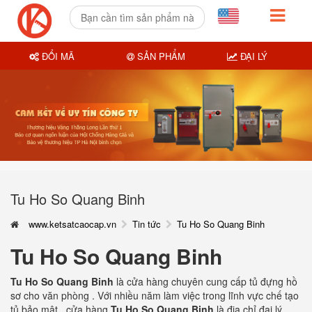
ĐỔI MÃ
SẢN PHẨM
ĐẠI LÝ
Tu Ho So Quang Binh
www.ketsatcaocap.vn
Tin tức
Tu Ho So Quang Binh
Tu Ho So Quang Binh
Tu Ho So Quang Binh
là cửa hàng chuyên cung cấp tủ đựng hồ
sơ cho văn phòng . Với nhiều năm làm việc trong lĩnh vực chế tạo
tủ bảo mật . cửa hàng
Tu Ho So Quang Binh
là địa chỉ đại lý