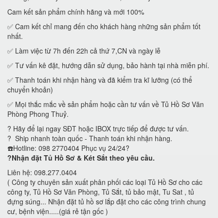
Cam kết sản phẩm chính hãng và mới 100%
✅ Cam kết chỉ mang đến cho khách hàng những sản phẩm tốt
nhất.
✅ Làm việc từ 7h đến 22h cả thứ 7,CN và ngày lễ
✅ Tư vấn kê đặt, hướng dẫn sử dụng, bảo hành tại nhà miễn phí.
✅ Thanh toán khi nhận hàng và đã kiểm tra kĩ lưỡng (có thể
chuyển khoản)
✅ Mọi thắc mắc về sản phẩm hoặc cần tư vấn về Tủ Hồ Sơ Văn
Phòng Phong Thuỷ.
? Hãy để lại ngay SĐT hoặc IBOX trực tiếp để được tư vấn.
? Ship nhanh toàn quốc - Thanh toán khi nhận hàng.
☎️Hotline: 098 2770404 Phục vụ 24/24?
?Nhận đặt Tủ Hồ Sơ & Két Sắt theo yêu cầu.
Liên hệ: 098.277.0404
( Công ty chuyên sản xuất phân phối các loại Tủ Hồ Sơ cho các
công ty, Tủ Hồ Sơ Văn Phòng, Tủ Sắt, tủ bảo mật, Tu Sat , tủ
đựng súng... Nhận đặt tủ hồ sơ lắp đặt cho các công trình chung
cư, bệnh viện.....(giá rẻ tận gốc )