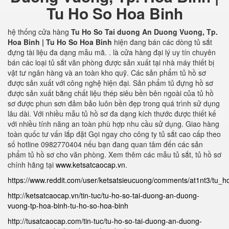
Tu Ho So Hoa Binh
hệ thống cửa hàng
Tu Ho So Tai duong An Duong Vuong, Tp.
Hoa Binh | Tu Ho So Hoa Binh
hiện đang bán các dòng tủ sắt
đựng tài liệu đa dạng mẫu mã. . là cửa hàng đại lý uy tín chuyên
bán các loại tủ sắt văn phòng được sản xuất tại nhà máy thiết bị
vật tư ngân hàng và an toàn kho quỹ. Các sản phẩm tủ hồ sơ
được sản xuất với công nghệ hiện đại. Sản phẩm tủ đựng hồ sơ
được sản xuất bằng chất liệu thép siêu bền bên ngoài của tủ hồ
sơ được phun sơn đảm bảo luôn bền đẹp trong quá trình sử dụng
lâu dài. Với nhiều mẫu tủ hồ sơ đa dạng kích thước được thiết kế
với nhiều tính năng an toàn phù hợp nhu cầu sử dụng. Giao hàng
toàn quốc tư vấn lắp đặt Gọi ngay cho công ty tủ sắt cao cấp theo
số hotline 0982770404 nếu bạn đang quan tâm đến các sản
phẩm tủ hồ sơ cho văn phòng. Xem thêm các mẫu tủ sắt, tủ hồ sơ
chính hãng tại
www.ketsatcaocap.vn
.
https://www.reddit.com/user/ketsatsieucuong/comments/at1nt3/tu
http://ketsatcaocap.vn/tin-tuc/tu-ho-so-tai-duong-an-duong-
vuong-tp-hoa-binh-tu-ho-so-hoa-binh
http://tusatcaocap.com/tin-tuc/tu-ho-so-tai-duong-an-duong-