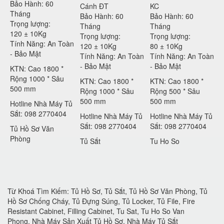
Bảo Hành: 60
Cánh ĐT
KC
Tháng
Bảo Hành: 60
Bảo Hành: 60
Trọng lượng:
Tháng
Tháng
120 ± 10Kg
Trọng lượng:
Trọng lượng:
Tính Năng: An Toàn
120 ± 10Kg
80 ± 10Kg
- Bảo Mật
Tính Năng: An Toàn
Tính Năng: An Toàn
- Bảo Mật
- Bảo Mật
KTN: Cao 1800 *
Rộng 1000 * Sâu
KTN: Cao 1800 *
KTN: Cao 1800 *
500 mm
Rộng 1000 * Sâu
Rộng 500 * Sâu
500 mm
500 mm
Hotline Nhà Máy Tủ
Sắt: 098 2770404
Hotline Nhà Máy Tủ
Hotline Nhà Máy Tủ
Sắt: 098 2770404
Sắt: 098 2770404
Tủ Hồ Sơ Văn
Phòng
Tủ Sắt
Tu Ho So
Từ Khoá Tìm Kiếm: Tủ Hồ Sơ, Tủ Sắt, Tủ Hồ Sơ Văn Phòng, Tủ
Hồ Sơ Chống Cháy, Tủ Đựng Súng, Tủ Locker, Tủ File, Fire
Resistant Cabinet, Filling Cabinet, Tu Sat, Tu Ho So Van
Phong, Nhà Máy Sản Xuất Tủ Hồ Sơ, Nhà Máy Tủ Sắt