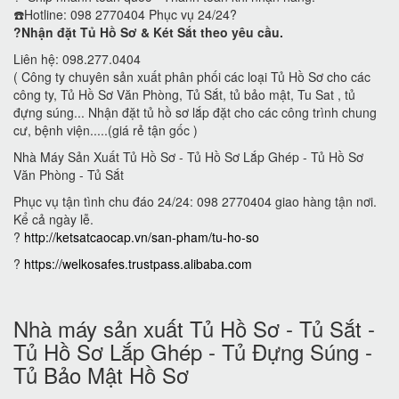
☎️Hotline: 098 2770404 Phục vụ 24/24?
?Nhận đặt Tủ Hồ Sơ & Két Sắt theo yêu cầu.
Liên hệ: 098.277.0404
( Công ty chuyên sản xuất phân phối các loại Tủ Hồ Sơ cho các
công ty, Tủ Hồ Sơ Văn Phòng, Tủ Sắt, tủ bảo mật, Tu Sat , tủ
đựng súng... Nhận đặt tủ hồ sơ lắp đặt cho các công trình chung
cư, bệnh viện.....(giá rẻ tận gốc )
Nhà Máy Sản Xuất Tủ Hồ Sơ - Tủ Hồ Sơ Lắp Ghép - Tủ Hồ Sơ
Văn Phòng - Tủ Sắt
Phục vụ tận tình chu đáo 24/24: 098 2770404 giao hàng tận nơi.
Kể cả ngày lễ.
?
http://ketsatcaocap.vn/san-pham/tu-ho-so
?
https://welkosafes.trustpass.alibaba.com
Nhà máy sản xuất Tủ Hồ Sơ - Tủ Sắt -
Tủ Hồ Sơ Lắp Ghép - Tủ Đựng Súng -
Tủ Bảo Mật Hồ Sơ