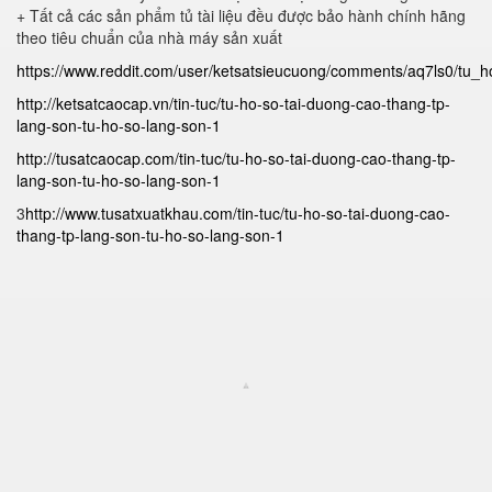
+ Tất cả các sản phẩm tủ tài liệu đều được bảo hành chính hãng
theo tiêu chuẩn của nhà máy sản xuất
https://www.reddit.com/user/ketsatsieucuong/comments/aq7ls0/tu
http://ketsatcaocap.vn/tin-tuc/tu-ho-so-tai-duong-cao-thang-tp-
lang-son-tu-ho-so-lang-son-1
http://tusatcaocap.com/tin-tuc/tu-ho-so-tai-duong-cao-thang-tp-
lang-son-tu-ho-so-lang-son-1
3
http://www.tusatxuatkhau.com/tin-tuc/tu-ho-so-tai-duong-cao-
thang-tp-lang-son-tu-ho-so-lang-son-1