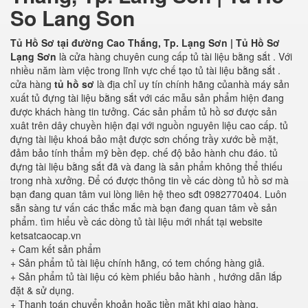
So Lang Son
Tủ Hồ Sơ tại đường Cao Thắng, Tp. Lạng Sơn | Tủ Hồ Sơ
Lạng Sơn
là cửa hàng chuyên cung cấp tủ tài liệu bằng sắt . Với
nhiều năm làm việc trong lĩnh vực chế tạo tủ tài liệu bằng sắt .
cửa hàng
tủ hồ sơ
là địa chỉ uy tín chính hãng củanhà máy sản
xuất tủ đựng tài liệu bằng sắt với các mẫu sản phẩm hiện đang
được khách hàng tin tưởng. Các sản phẩm tủ hồ sơ được sản
xuât trên dây chuyền hiện đại với nguồn nguyên liệu cao cấp. tủ
đựng tài liệu khoá bảo mật được sơn chống trầy xước bề mặt,
đảm bảo tính thẩm mỹ bền đẹp. chế độ bảo hành chu đáo. tủ
đựng tài liệu bằng sắt đã và đang là sản phẩm không thể thiếu
trong nhà xưởng. Để có được thông tin về các dòng tủ hồ sơ mà
bạn đang quan tâm vui lòng liên hệ theo sđt 0982770404. Luôn
sẵn sàng tư vấn các thắc mắc mà bạn đang quan tâm về sản
phẩm. tìm hiểu về các dòng tủ tài liệu mới nhất tại website
ketsatcaocap.vn
+ Cam kết sản phẩm
+ Sản phẩm tủ tài liệu chính hãng, có tem chống hàng giả.
+ Sản phẩm tủ tài liệu có kèm phiếu bảo hành , hướng dẫn lắp
đặt & sử dụng.
+ Thanh toán chuyển khoản hoặc tiền mặt khi giao hàng.