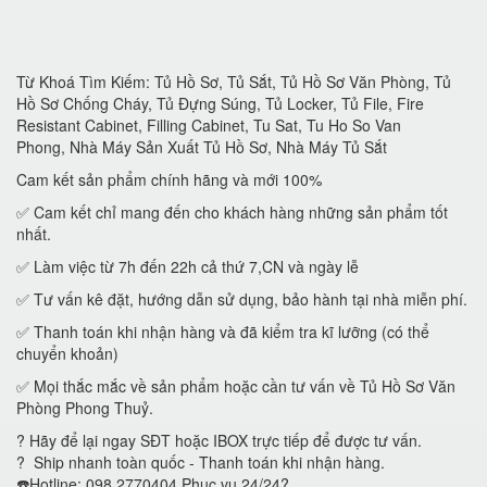
Từ Khoá Tìm Kiếm: Tủ Hồ Sơ, Tủ Sắt, Tủ Hồ Sơ Văn Phòng, Tủ
Hồ Sơ Chống Cháy, Tủ Đựng Súng, Tủ Locker, Tủ File, Fire
Resistant Cabinet, Filling Cabinet, Tu Sat, Tu Ho So Van
Phong, Nhà Máy Sản Xuất Tủ Hồ Sơ, Nhà Máy Tủ Sắt
Cam kết sản phẩm chính hãng và mới 100%
✅ Cam kết chỉ mang đến cho khách hàng những sản phẩm tốt
nhất.
✅ Làm việc từ 7h đến 22h cả thứ 7,CN và ngày lễ
✅ Tư vấn kê đặt, hướng dẫn sử dụng, bảo hành tại nhà miễn phí.
✅ Thanh toán khi nhận hàng và đã kiểm tra kĩ lưỡng (có thể
chuyển khoản)
✅ Mọi thắc mắc về sản phẩm hoặc cần tư vấn về Tủ Hồ Sơ Văn
Phòng Phong Thuỷ.
? Hãy để lại ngay SĐT hoặc IBOX trực tiếp để được tư vấn.
? Ship nhanh toàn quốc - Thanh toán khi nhận hàng.
☎️Hotline: 098 2770404 Phục vụ 24/24?