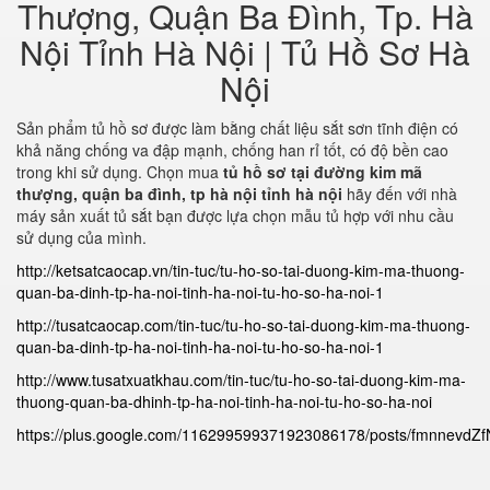
Thượng, Quận Ba Đình, Tp. Hà
Nội Tỉnh Hà Nội | Tủ Hồ Sơ Hà
Nội
Sản phẩm tủ hồ sơ được làm bằng chất liệu sắt sơn tĩnh điện có
khả năng chống va đập mạnh, chống han rỉ tốt, có độ bền cao
trong khi sử dụng. Chọn mua
tủ hồ sơ tại đường kim mã
thượng, quận ba đình, tp hà nội tỉnh hà nội
hãy đến với nhà
máy sản xuất tủ sắt bạn được lựa chọn mẫu tủ hợp với nhu cầu
sử dụng của mình.
http://ketsatcaocap.vn/tin-tuc/tu-ho-so-tai-duong-kim-ma-thuong-
quan-ba-dinh-tp-ha-noi-tinh-ha-noi-tu-ho-so-ha-noi-1
http://tusatcaocap.com/tin-tuc/tu-ho-so-tai-duong-kim-ma-thuong-
quan-ba-dinh-tp-ha-noi-tinh-ha-noi-tu-ho-so-ha-noi-1
http://www.tusatxuatkhau.com/tin-tuc/tu-ho-so-tai-duong-kim-ma-
thuong-quan-ba-dhinh-tp-ha-noi-tinh-ha-noi-tu-ho-so-ha-noi
https://plus.google.com/116299599371923086178/posts/fmnnevdZ