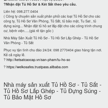
?Nhận đặt Tủ Hồ Sơ & Két Sắt theo yêu cầu.
Liên hệ: 098.277.0404
( Công ty chuyên sản xuất phân phối các loại Tủ Hồ Sơ cho các
công ty, Tủ Hồ Sơ Văn Phòng, Tủ Sắt, tủ bảo mật, Tu Sat , tủ
đựng súng... Nhận đặt tủ hồ sơ lắp đặt cho các công trình chung
cư, bệnh viện.....(giá rẻ tận gốc )
Nhà Máy Sản Xuất Tủ Hồ Sơ - Tủ Hồ Sơ Lắp Ghép - Tủ Hồ Sơ
Văn Phòng - Tủ Sắt
Phục vụ tận tình chu đáo 24/24: 098 2770404 giao hàng tận nơi.
Kể cả ngày lễ.
?
http://ketsatcaocap.vn/san-pham/tu-ho-so
?
https://welkosafes.trustpass.alibaba.com
Nhà máy sản xuất Tủ Hồ Sơ - Tủ Sắt -
Tủ Hồ Sơ Lắp Ghép - Tủ Đựng Súng -
Tủ Bảo Mật Hồ Sơ