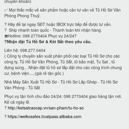
chuyển khoản)
✅ Mọi thắc mắc về sản phẩm hoặc cần tư vấn về Tủ Hồ Sơ Văn
Phòng Phong Thuỷ.
? Hãy để lại ngay SĐT hoặc IBOX trực tiếp để được tư vấn.
? Ship nhanh toàn quốc - Thanh toán khi nhận hàng.
☎️Hotline: 098 2770404 Phục vụ 24/24?
?Nhận đặt Tủ Hồ Sơ & Két Sắt theo yêu cầu.
Liên hệ: 098.277.0404
( Công ty chuyên sản xuất phân phối các loại Tủ Hồ Sơ cho các
công ty, Tủ Hồ Sơ Văn Phòng, Tủ Sắt, tủ bảo mật, Tu Sat , tủ
đựng súng... Nhận đặt tủ hồ sơ lắp đặt cho các công trình chung
cư, bệnh viện.....(giá rẻ tận gốc )
Nhà Máy Sản Xuất Tủ Hồ Sơ - Tủ Hồ Sơ Lắp Ghép - Tủ Hồ Sơ
Văn Phòng - Tủ Sắt
Phục vụ tận tình chu đáo 24/24: 098 2770404 giao hàng tận nơi.
Kể cả ngày lễ.
?
http://ketsatcaocap.vn/san-pham/tu-ho-so
?
https://welkosafes.trustpass.alibaba.com