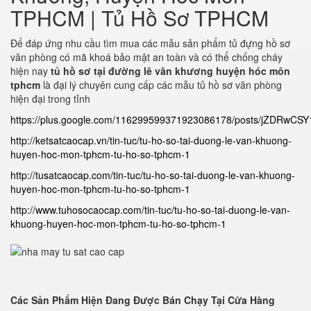
TPHCM | Tủ Hồ Sơ TPHCM
Để đáp ứng nhu cầu tìm mua các mẫu sản phẩm tủ đựng hồ sơ
văn phòng có mã khoá bảo mật an toàn và có thể chống cháy
hiện nay
tủ hồ sơ tại đường lê văn khương huyện hóc môn
tphcm
là đại lý chuyên cung cấp các mẫu tủ hồ sơ văn phòng
hiện đại trong tỉnh
https://plus.google.com/116299599371923086178/posts/jZDRwCS
http://ketsatcaocap.vn/tin-tuc/tu-ho-so-tai-duong-le-van-khuong-
huyen-hoc-mon-tphcm-tu-ho-so-tphcm-1
http://tusatcaocap.com/tin-tuc/tu-ho-so-tai-duong-le-van-khuong-
huyen-hoc-mon-tphcm-tu-ho-so-tphcm-1
http://www.tuhosocaocap.com/tin-tuc/tu-ho-so-tai-duong-le-van-
khuong-huyen-hoc-mon-tphcm-tu-ho-so-tphcm-1
Các Sản Phẩm Hiện Đang Được Bán Chạy Tại Cửa Hàng