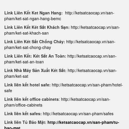
Link Liên Kết Ket Ngan Hang:
http://ketsatcaocap.vn/san-
pham/ket-sat-ngan-hang-bemc
Link Liên Kết Két Sắt Khách Sạn:
http://ketsatcaocap.vn/san-
pham/ket-sat-khach-san
Link Liên Két Sắt Chống Cháy:
http://ketsatcaocap.vn/san-
pham/ket-sat-chong-chay
Link Liên Kết: Két Sắt An Toàn:
http://ketsatcaocap.vn/san-
pham/ket-sat-an-toan
Link Nhà Máy Sản Xuất Két Sắt:
http://ketsatcaocap.vn/san-
pham/ket-sat
Link liên kết hotel safe:
http://ketsatcaocap.vn/san-pham/hotel-
safe
Link liên kết office cabinets
:
http://ketsatcaocap.vn/san-
pham/office-cabinets
Link liên kết safes:
http://ketsatcaocap.vn/san-pham/safes
Link liên Tủ Bảo Mật:
http://ketsatcaocap.vn/san-pham/tu-
bao-mat