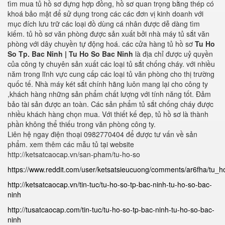
tìm mua tủ hồ sơ đựng hợp đồng, hồ sơ quan trọng bằng thép có
khoá bảo mật để sử dụng trong các các đơn vị kinh doanh với
mục đích lưu trữ các loại đồ dùng cá nhân được dễ dàng tìm
kiếm. tủ hồ sơ văn phòng được sản xuất bởi nhà máy tủ sắt văn
phòng với dây chuyền tự động hoá. các cửa hàng tủ hồ sơ
Tu Ho
So Tp. Bac Ninh | Tu Ho So Bac Ninh
là địa chỉ được uỷ quyền
của công ty chuyên sản xuất các loại tủ sắt chống cháy. với nhiều
năm trong lĩnh vực cung cấp các loại tủ văn phòng cho thị trường
quốc tế. Nhà máy két sắt chính hãng luôn mang lại cho công ty
,khách hàng những sản phẩm chất lượng với tính năng tốt. Đảm
bảo tài sản được an toàn. Các sản phẩm tủ sắt chống cháy được
nhiều khách hàng chọn mua. Với thiết kế đẹp, tủ hồ sơ là thành
phần không thể thiếu trong văn phòng công ty.
Liên hệ ngay điện thoại 0982770404 để được tư vấn về sản
phẩm. xem thêm các mẫu tủ tại website
http://ketsatcaocap.vn/san-pham/tu-ho-so
https://www.reddit.com/user/ketsatsieucuong/comments/ar6fha/tu
http://ketsatcaocap.vn/tin-tuc/tu-ho-so-tp-bac-ninh-tu-ho-so-bac-
ninh
http://tusatcaocap.com/tin-tuc/tu-ho-so-tp-bac-ninh-tu-ho-so-bac-
ninh