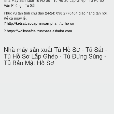
Nhà Máy Sản Xuất Tủ Hồ Sơ - Tủ Hồ Sơ Lắp Ghép - Tủ Hồ Sơ
Văn Phòng - Tủ Sắt
Phục vụ tận tình chu đáo 24/24: 098 2770404 giao hàng tận nơi.
Kể cả ngày lễ.
?
http://ketsatcaocap.vn/san-pham/tu-ho-so
?
https://welkosafes.trustpass.alibaba.com
Nhà máy sản xuất Tủ Hồ Sơ - Tủ Sắt -
Tủ Hồ Sơ Lắp Ghép - Tủ Đựng Súng -
Tủ Bảo Mật Hồ Sơ