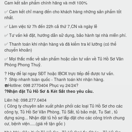
Cam kết sản phẩm chính hãng và mới 100%
✅ Cam kết chỉ mang đến cho khách hàng những sản phẩm tốt
nhất.
✅ Làm việc từ 7h đến 22h cả thứ 7,CN và ngày lễ
✅ Tư vấn kê đặt, hướng dẫn sử dụng, bảo hành tại nhà miễn phí.
✅ Thanh toán khi nhận hàng và đã kiểm tra kĩ lưỡng (có thể
chuyển khoản)
✅ Mọi thắc mắc về sản phẩm hoặc cần tư vấn về Tủ Hồ Sơ Văn
Phòng Phong Thuỷ.
? Hãy để lại ngay SĐT hoặc IBOX trực tiếp để được tư vấn.
? Ship nhanh toàn quốc - Thanh toán khi nhận hàng.
☎️Hotline: 098 2770404 Phục vụ 24/24?
?Nhận đặt Tủ Hồ Sơ & Két Sắt theo yêu cầu.
Liên hệ: 098.277.0404
( Công ty chuyên sản xuất phân phối các loại Tủ Hồ Sơ cho các
công ty, Tủ Hồ Sơ Văn Phòng, Tủ Sắt, tủ bảo mật, Tu Sat , tủ
đựng súng... Nhận đặt tủ hồ sơ lắp đặt cho các công trình chung
cư, bệnh viện.....(giá rẻ tận gốc )