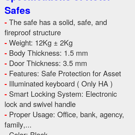
Safes
The safe has a solid, safe, and
-
fireproof structure
Weight: 12Kg ± 2Kg
-
Body Thickness: 1.5 mm
-
Door Thickness: 3.5 mm
-
Features:
Safe Protection
for
Asset
-
Illuminated keyboard ( Only HA )
-
Smart Locking System: Electronic
-
lock and swivel handle
Proper Usage:
Office, bank, agency,
-
family
,...
Color: Black
-