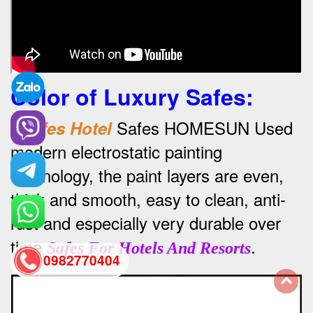
Color of Luxury Safes
:
•
Safes HOMESUN Used
Safes Hotel
modern electrostatic painting
technology, the paint layers are even,
thick and smooth, easy to clean, anti-
rust and especially very durable over
time
.
Safes For Hotels And Resorts
0982770404
back