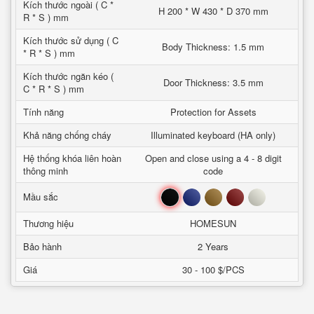
Kích thước ngoài ( C *
H 200 * W 430 * D 370 mm
R * S ) mm
Kích thước sử dụng ( C
Body Thickness: 1.5 mm
* R * S ) mm
Kích thước ngăn kéo (
Door Thickness: 3.5 mm
C * R * S ) mm
Tính năng
Protection for Assets
Khả năng chống cháy
Illuminated keyboard (HA only)
Hệ thống khóa liên hoàn
Open and close using a 4 - 8 digit
thông minh
code
Đen
Xanh
Nâu
Đỏ
Trắng
Mầu sắc
Thương hiệu
HOMESUN
Bảo hành
2 Years
Giá
30 - 100 $/PCS