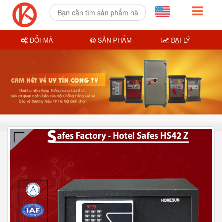
ĐỔI MÃ
SẢN PHẨM
ĐẠI LÝ