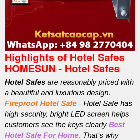
Highlights of Hotel Safes
HOMESUN - Hotel Safes
Hotel Safes
are reasonably priced with
a beautiful and luxurious design.
Fireproof Hotel Safe
-
Hotel Safe has
high security, bright LED screen helps
customers see the keys clearly
Best
Hotel Safe For Home
.
That's why