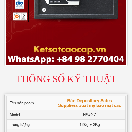
THÔNG SỐ KỸ THUẬT
Bán Depository Safes
Tên sản phẩm
Suppliers xuất mỹ bảo mật cao
Model
HS42 Z
Trọng lượng
12Kg ± 2Kg