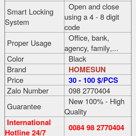
Open and close
Smart Locking
using a 4 - 8 digit
System
code
Office, bank,
Proper Usage
agency, family
,...
Color
Black
Brand
HOMESUN
Price
3
0 - 100 $/PCS
Zalo Number
098 2770404
New 100% - High
Guarantee
Quality
International
0084 98 2770404
Hotline 24/7