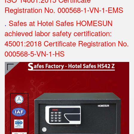
Registration No.
000568-1-VN-1-EMS
.
Safes at Hotel Safes HOMESUN
achieved labor safety certification:
45001:2018 Certificate Registration No.
000568-5-VN-1-HS