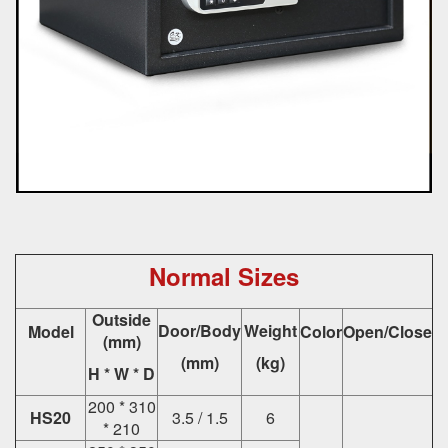
Normal Sizes
Outside
Door/Body
Weight
Model
Color
Open/Close
(mm)
(mm)
(kg)
H * W * D
200 * 310
HS20
3.5 / 1.5
6
* 210