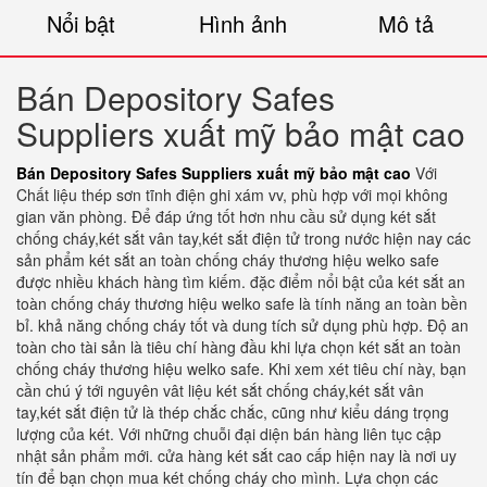
Nổi bật
Hình ảnh
Mô tả
Bán Depository Safes
Suppliers xuất mỹ bảo mật cao
Bán Depository Safes Suppliers xuất mỹ bảo mật cao
Với
Chất liệu thép sơn tĩnh điện ghi xám vv, phù hợp với mọi không
gian văn phòng. Để đáp ứng tốt hơn nhu cầu sử dụng két sắt
chống cháy,két sắt vân tay,két sắt điện tử trong nước hiện nay các
sản phẩm két sắt an toàn chống cháy thương hiệu welko safe
được nhiều khách hàng tìm kiếm. đặc điểm nổi bật của két sắt an
toàn chống cháy thương hiệu welko safe là tính năng an toàn bền
bỉ. khả năng chống cháy tốt và dung tích sử dụng phù hợp. Độ an
toàn cho tài sản là tiêu chí hàng đầu khi lựa chọn két sắt an toàn
chống cháy thương hiệu welko safe. Khi xem xét tiêu chí này, bạn
cần chú ý tới nguyên vât liệu két sắt chống cháy,két sắt vân
tay,két sắt điện tử là thép chắc chắc, cũng như kiểu dáng trọng
lượng của két. Với những chuỗi đại diện bán hàng liên tục cập
nhật sản phẩm mới. cửa hàng két sắt cao cấp hiện nay là nơi uy
tín để bạn chọn mua két chống cháy cho mình. Lựa chọn các