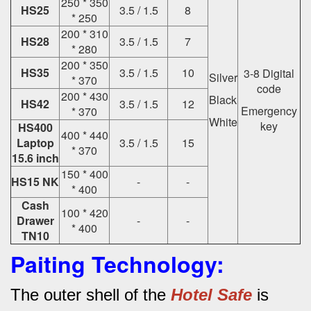
250 * 350
HS25
3.5 / 1.5
8
* 250
200 * 310
HS28
3.5 / 1.5
7
* 280
200 * 350
HS35
3.5 / 1.5
10
3-8 Digital
Silver
* 370
code
200 * 430
Black
HS42
3.5 / 1.5
12
Emergency
* 370
White
key
HS400
400 * 440
Laptop
3.5 / 1.5
15
* 370
15.6 inch
150 * 400
HS15 NK
-
-
* 400
Cash
100 * 420
Drawer
-
-
* 400
TN10
Paiting Technology:
The outer shell of the
Hotel Safe
is