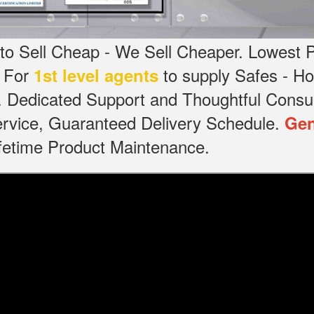
o Sell Cheap - We Sell Cheaper.
Lowest P
g For
to supply Safes - 
1st level agents
.
Dedicated
Support and Thoughtful Consul
service, Guaranteed Delivery Schedule.
Gen
Lifetime Product Maintenance.