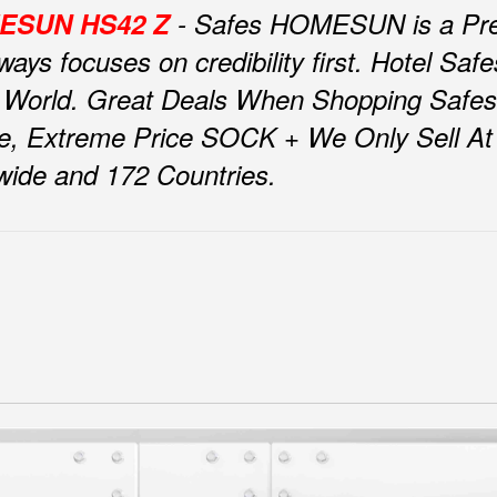
OMESUN HS42 Z
- Safes HOMESUN is a Pre
ys focuses on credibility first.
Hotel Sa
 World.
Great Deals When Shopping Safe
e, Extreme Price SOCK + We Only Sell At F
nwide and 172 Countries.