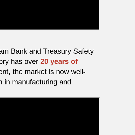
etnam Bank and Treasury Safety
tory has over
20 years of
nt, the market is now well-
m in manufacturing and