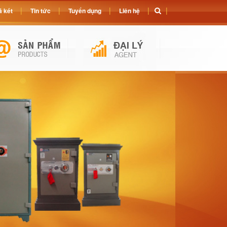
 két
Tin tức
Tuyển dụng
Liên hệ