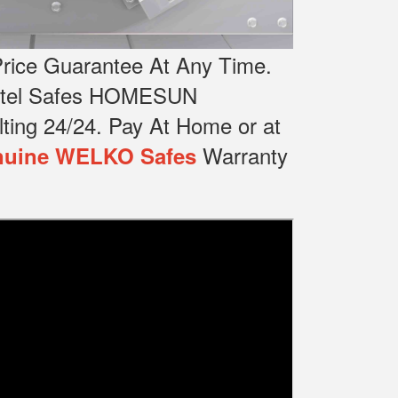
rice Guarantee At Any Time.
Hotel Safes HOMESUN
ting 24/24.
Pay At Home or at
Warranty
uine WELKO Safes