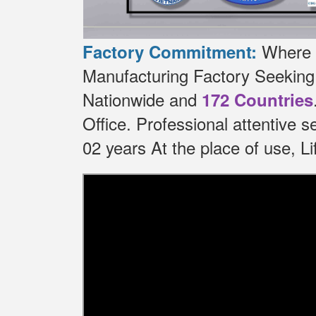
Where t
Factory Commitment:
Manufacturing Factory Seekin
Nationwide and
172 Countries
Office.
Professional attentive 
02 years At the place of use, 