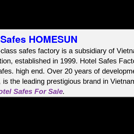
el Safes HOMESUN
-class safes factory is a subsidiary of Vi
ion, established in 1999. Hotel Safes Fac
afes.
high end.
Over 20 years of developme
is the leading prestigious brand in Vietna
otel Safes For Sale
.